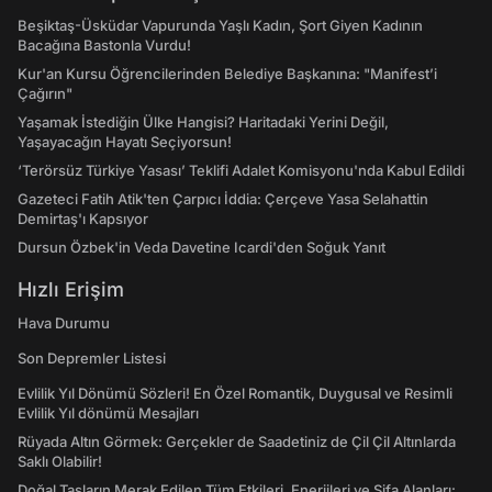
Beşiktaş-Üsküdar Vapurunda Yaşlı Kadın, Şort Giyen Kadının
Bacağına Bastonla Vurdu!
Kur'an Kursu Öğrencilerinden Belediye Başkanına: "Manifest’i
Çağırın"
Yaşamak İstediğin Ülke Hangisi? Haritadaki Yerini Değil,
Yaşayacağın Hayatı Seçiyorsun!
‘Terörsüz Türkiye Yasası’ Teklifi Adalet Komisyonu'nda Kabul Edildi
Gazeteci Fatih Atik'ten Çarpıcı İddia: Çerçeve Yasa Selahattin
Demirtaş'ı Kapsıyor
Dursun Özbek'in Veda Davetine Icardi'den Soğuk Yanıt
Hızlı Erişim
Hava Durumu
Son Depremler Listesi
Evlilik Yıl Dönümü Sözleri! En Özel Romantik, Duygusal ve Resimli
Evlilik Yıl dönümü Mesajları
Rüyada Altın Görmek: Gerçekler de Saadetiniz de Çil Çil Altınlarda
Saklı Olabilir!
Doğal Taşların Merak Edilen Tüm Etkileri, Enerjileri ve Şifa Alanları: