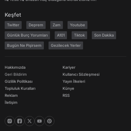
Keşfet
Twitter
Deprem
Zam
Youtube
Günlük Burç Yorumları
A101
Tiktok
Son Dakika
Bugün Ne Pişirsem
Gezilecek Yerler
Hakkımızda
Kariyer
Geri Bildirim
Kullanıcı Sözleşmesi
Gizlilik Politikası
Yayın İlkeleri
Topluluk Kuralları
Künye
Reklam
RSS
İletişim