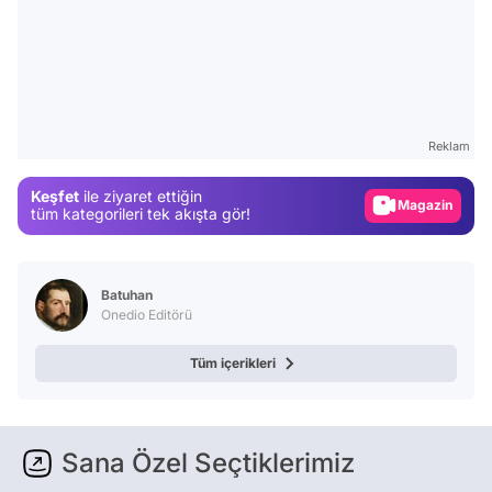
Video
Test
Reklam
Gündem
Keşfet
ile ziyaret ettiğin
Magazin
tüm kategorileri tek akışta gör!
Video
Test
Batuhan
Onedio Editörü
Tüm içerikleri
Sana Özel Seçtiklerimiz