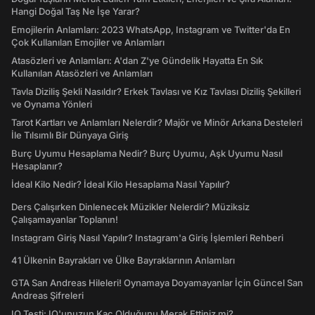
Hangi Doğal Taş Ne İşe Yarar?
Emojilerin Anlamları: 2023 WhatsApp, Instagram ve Twitter'da En
Çok Kullanılan Emojiler ve Anlamları
Atasözleri ve Anlamları: A'dan Z'ye Gündelik Hayatta En Sık
Kullanılan Atasözleri ve Anlamları
Tavla Diziliş Şekli Nasıldır? Erkek Tavlası ve Kız Tavlası Diziliş Şekilleri
ve Oynama Yönleri
Tarot Kartları ve Anlamları Nelerdir? Majör ve Minör Arkana Desteleri
İle Tılsımlı Bir Dünyaya Giriş
Burç Uyumu Hesaplama Nedir? Burç Uyumu, Aşk Uyumu Nasıl
Hesaplanır?
İdeal Kilo Nedir? İdeal Kilo Hesaplama Nasıl Yapılır?
Ders Çalışırken Dinlenecek Müzikler Nelerdir? Müziksiz
Çalışamayanlar Toplanın!
Instagram Giriş Nasıl Yapılır? Instagram'a Giriş İşlemleri Rehberi
41 Ülkenin Bayrakları ve Ülke Bayraklarının Anlamları
GTA San Andreas Hileleri! Oynamaya Doyamayanlar İçin Güncel San
Andreas Şifreleri
IQ Testi: IQ'unuzun Kaç Olduğunu Merak Ettiniz mi?