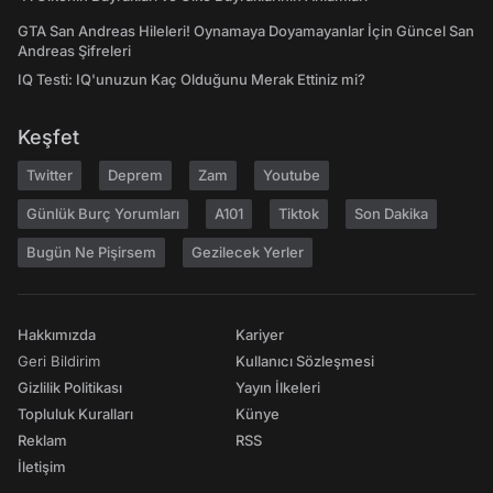
GTA San Andreas Hileleri! Oynamaya Doyamayanlar İçin Güncel San
Andreas Şifreleri
IQ Testi: IQ'unuzun Kaç Olduğunu Merak Ettiniz mi?
Keşfet
Twitter
Deprem
Zam
Youtube
Günlük Burç Yorumları
A101
Tiktok
Son Dakika
Bugün Ne Pişirsem
Gezilecek Yerler
Hakkımızda
Kariyer
Geri Bildirim
Kullanıcı Sözleşmesi
Gizlilik Politikası
Yayın İlkeleri
Topluluk Kuralları
Künye
Reklam
RSS
İletişim