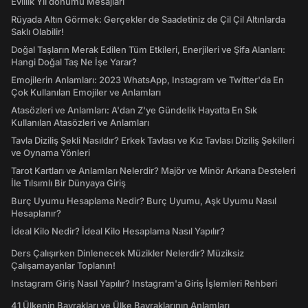
Evlilik Yıl dönümü Mesajları
Rüyada Altın Görmek: Gerçekler de Saadetiniz de Çil Çil Altınlarda
Saklı Olabilir!
Doğal Taşların Merak Edilen Tüm Etkileri, Enerjileri ve Şifa Alanları:
Hangi Doğal Taş Ne İşe Yarar?
Emojilerin Anlamları: 2023 WhatsApp, Instagram ve Twitter'da En
Çok Kullanılan Emojiler ve Anlamları
Atasözleri ve Anlamları: A'dan Z'ye Gündelik Hayatta En Sık
Kullanılan Atasözleri ve Anlamları
Tavla Diziliş Şekli Nasıldır? Erkek Tavlası ve Kız Tavlası Diziliş Şekilleri
ve Oynama Yönleri
Tarot Kartları ve Anlamları Nelerdir? Majör ve Minör Arkana Desteleri
İle Tılsımlı Bir Dünyaya Giriş
Burç Uyumu Hesaplama Nedir? Burç Uyumu, Aşk Uyumu Nasıl
Hesaplanır?
İdeal Kilo Nedir? İdeal Kilo Hesaplama Nasıl Yapılır?
Ders Çalışırken Dinlenecek Müzikler Nelerdir? Müziksiz
Çalışamayanlar Toplanın!
Instagram Giriş Nasıl Yapılır? Instagram'a Giriş İşlemleri Rehberi
41 Ülkenin Bayrakları ve Ülke Bayraklarının Anlamları