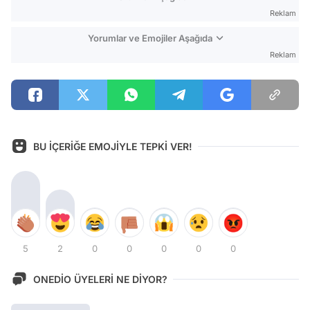
Reklam
Yorumlar ve Emojiler Aşağıda
Reklam
BU İÇERİĞE EMOJİYLE TEPKİ VER!
5
2
0
0
0
0
0
ONEDİO ÜYELERİ NE DİYOR?