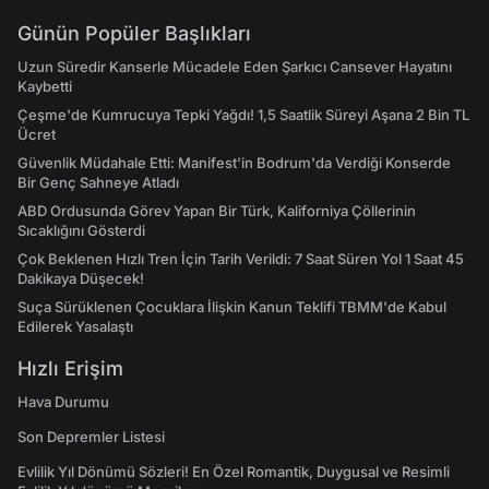
Günün Popüler Başlıkları
Uzun Süredir Kanserle Mücadele Eden Şarkıcı Cansever Hayatını
Kaybetti
Çeşme'de Kumrucuya Tepki Yağdı! 1,5 Saatlik Süreyi Aşana 2 Bin TL
Ücret
Güvenlik Müdahale Etti: Manifest'in Bodrum'da Verdiği Konserde
Bir Genç Sahneye Atladı
ABD Ordusunda Görev Yapan Bir Türk, Kaliforniya Çöllerinin
Sıcaklığını Gösterdi
Çok Beklenen Hızlı Tren İçin Tarih Verildi: 7 Saat Süren Yol 1 Saat 45
Dakikaya Düşecek!
Suça Sürüklenen Çocuklara İlişkin Kanun Teklifi TBMM'de Kabul
Edilerek Yasalaştı
Hızlı Erişim
Hava Durumu
Son Depremler Listesi
Evlilik Yıl Dönümü Sözleri! En Özel Romantik, Duygusal ve Resimli