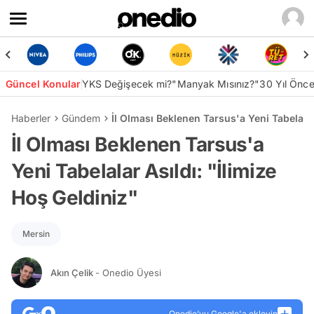
Güncel Konular
YKS Değişecek mi?
"Manyak Mısınız?"
30 Yıl Önc
Haberler
Gündem
İl Olması Beklenen Tarsus'a Yeni Tabelalar
İl Olması Beklenen Tarsus'a
Yeni Tabelalar Asıldı: "İlimize
Hoş Geldiniz"
Mersin
Akın Çelik
- Onedio Üyesi
Onedio’yu Google'a ekleyin