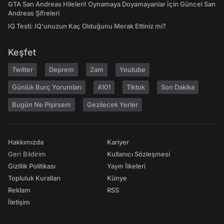
GTA San Andreas Hileleri! Oynamaya Doyamayanlar İçin Güncel San
Andreas Şifreleri
IQ Testi: IQ'unuzun Kaç Olduğunu Merak Ettiniz mi?
Keşfet
Twitter
Deprem
Zam
Youtube
Günlük Burç Yorumları
A101
Tiktok
Son Dakika
Bugün Ne Pişirsem
Gezilecek Yerler
Hakkımızda
Kariyer
Geri Bildirim
Kullanıcı Sözleşmesi
Gizlilik Politikası
Yayın İlkeleri
Topluluk Kuralları
Künye
Reklam
RSS
İletişim