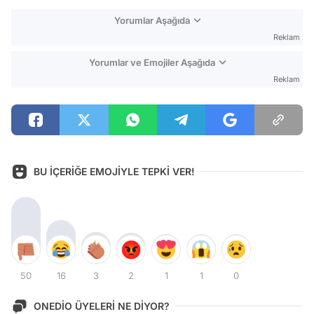
Yorumlar Aşağıda
Reklam
Yorumlar ve Emojiler Aşağıda
Reklam
BU İÇERİĞE EMOJİYLE TEPKİ VER!
50
16
3
2
1
1
0
ONEDİO ÜYELERİ NE DİYOR?