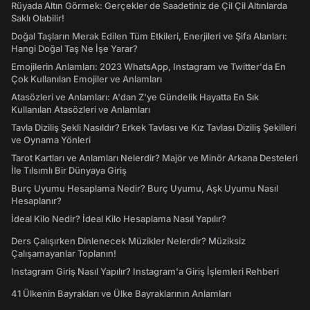
Rüyada Altın Görmek: Gerçekler de Saadetiniz de Çil Çil Altınlarda
Saklı Olabilir!
Doğal Taşların Merak Edilen Tüm Etkileri, Enerjileri ve Şifa Alanları:
Hangi Doğal Taş Ne İşe Yarar?
Emojilerin Anlamları: 2023 WhatsApp, Instagram ve Twitter'da En
Çok Kullanılan Emojiler ve Anlamları
Atasözleri ve Anlamları: A'dan Z'ye Gündelik Hayatta En Sık
Kullanılan Atasözleri ve Anlamları
Tavla Diziliş Şekli Nasıldır? Erkek Tavlası ve Kız Tavlası Diziliş Şekilleri
ve Oynama Yönleri
Tarot Kartları ve Anlamları Nelerdir? Majör ve Minör Arkana Desteleri
İle Tılsımlı Bir Dünyaya Giriş
Burç Uyumu Hesaplama Nedir? Burç Uyumu, Aşk Uyumu Nasıl
Hesaplanır?
İdeal Kilo Nedir? İdeal Kilo Hesaplama Nasıl Yapılır?
Ders Çalışırken Dinlenecek Müzikler Nelerdir? Müziksiz
Çalışamayanlar Toplanın!
Instagram Giriş Nasıl Yapılır? Instagram'a Giriş İşlemleri Rehberi
41 Ülkenin Bayrakları ve Ülke Bayraklarının Anlamları