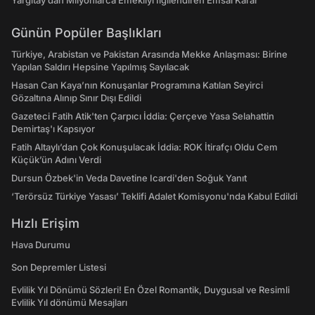
Yargıtay’dan Milyonlarca Emekliyi İlgilendiren Emsal Karar
Günün Popüler Başlıkları
Türkiye, Arabistan ve Pakistan Arasında Mekke Anlaşması: Birine
Yapılan Saldırı Hepsine Yapılmış Sayılacak
Hasan Can Kaya’nın Konuşanlar Programına Katılan Seyirci
Gözaltına Alınıp Sınır Dışı Edildi
Gazeteci Fatih Atik'ten Çarpıcı İddia: Çerçeve Yasa Selahattin
Demirtaş'ı Kapsıyor
Fatih Altaylı’dan Çok Konuşulacak İddia: ROK İtirafçı Oldu Cem
Küçük’ün Adını Verdi
Dursun Özbek'in Veda Davetine Icardi'den Soğuk Yanıt
‘Terörsüz Türkiye Yasası’ Teklifi Adalet Komisyonu'nda Kabul Edildi
Hızlı Erişim
Hava Durumu
Son Depremler Listesi
Evlilik Yıl Dönümü Sözleri! En Özel Romantik, Duygusal ve Resimli
Evlilik Yıl dönümü Mesajları