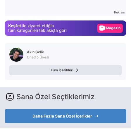
Test
Reklam
Gündem
Keşfet
ile ziyaret ettiğin
Magazin
tüm kategorileri tek akışta gör!
Video
Test
Akın Çelik
Onedio Üyesi
Tüm içerikleri
Sana Özel Seçtiklerimiz
Daha Fazla Sana Özel İçerikler