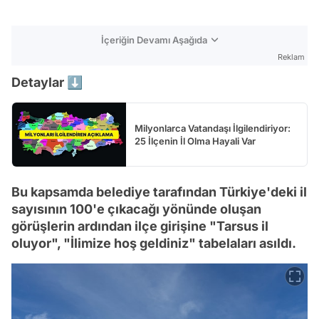
İçeriğin Devamı Aşağıda
Reklam
Detaylar ⬇️
Milyonlarca Vatandaşı İlgilendiriyor:
25 İlçenin İl Olma Hayali Var
Bu kapsamda belediye tarafından Türkiye'deki il
sayısının 100'e çıkacağı yönünde oluşan
görüşlerin ardından ilçe girişine "Tarsus il
oluyor", "İlimize hoş geldiniz" tabelaları asıldı.