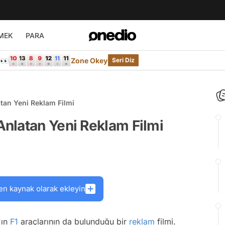
MEK
PARA
e👀
Zone Okey
Seri Diz
an Yeni Reklam Filmi
nlatan Yeni Reklam Filmi
en kaynak olarak ekleyin
'ın
F1
araçlarının da bulunduğu bir
reklam
filmi.