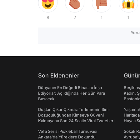
8
2
1
1
Yoru
Son Eklenenler
Günün
Dünyanın En Değerli Binasını İnşa
Beşikta
Ediyorlar: Açıldığında Her Gün Para
Kadın, Ş
Basacak
Bastonl
Duştan Çıkar Çıkmaz Terlemenin Sinir
Yaşamak 
Bozuculuğundan Kimseye Güveni
Haritada
Kalmayana Son 24 Saatin Viral Tweetleri
Hayatı S
Vefa Serisi Pickleball Turnuvası
Sokak Rö
Ankara'da Yüreklere Dokundu
Avrupa'y