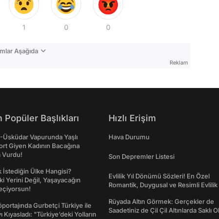
1
0
0
mlar Aşağıda
Reklam
 Popüler Başlıkları
Hızlı Erişim
ş-Üsküdar Vapurunda Yaşlı
Hava Durumu
ort Giyen Kadının Bacağına
a Vurdu!
Son Depremler Listesi
İstediğin Ülke Hangisi?
Evlilik Yıl Dönümü Sözleri! En Özel
ki Yerini Değil, Yaşayacağın
Romantik, Duygusal ve Resimli Evlilik 
eçiyorsun!
dönümü Mesajları
Rüyada Altın Görmek: Gerçekler de
portajında Gurbetçi Türkiye ile
Saadetiniz de Çil Çil Altınlarda Saklı Ol
ı Kıyasladı: "Türkiye’deki Yolların