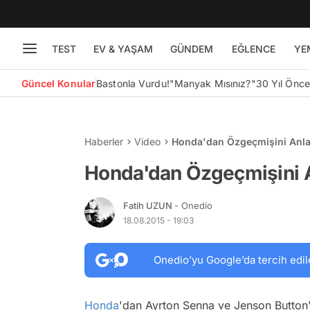
TEST
EV & YAŞAM
GÜNDEM
EĞLENCE
YE
Güncel Konular
Bastonla Vurdu!
"Manyak Mısınız?"
30 Yıl Önc
Haberler
Video
Honda'dan Özgeçmişini Anlat
Honda'dan Özgeçmişini A
Fatih UZUN
- Onedio
18.08.2015 - 19:03
Onedio’yu Google’da tercih edil
Honda
'dan Ayrton Senna ve Jenson Button