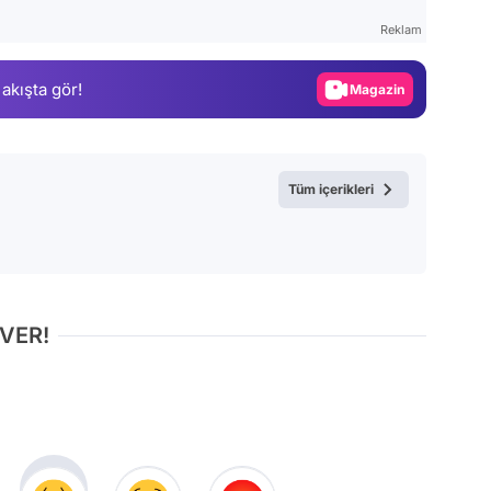
Test
Reklam
Gündem
 akışta gör!
Magazin
Video
Test
Tüm içerikleri
 VER!