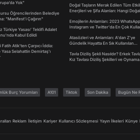
rupa’da Yok"
Doğal Taşların Merak Edilen Tüm Etkil
Enerjileri ve Şifa Alanları: Hangi Doğa
Kursu Öğrencilerinden Belediye
Ne İşe Yarar?
a: "Manifest’i Çağırın"
Emojilerin Anlamları: 2023 WhatsApp
Instagram ve Twitter'da En Çok Kulla
z Türkiye Yasası’ Teklifi Adalet
Emojiler ve Anlamları
nu'nda Kabul Edildi
Atasözleri ve Anlamları: A'dan Z'ye
Gündelik Hayatta En Sık Kullanılan
 Fatih Atik'ten Çarpıcı İddia:
Atasözleri ve Anlamları
Yasa Selahattin Demirtaş'ı
Tavla Diziliş Şekli Nasıldır? Erkek Tavl
r
Kız Tavlası Diziliş Şekilleri ve Oynama
Yönleri
nlük Burç Yorumları
A101
Tiktok
Son Dakika
Bugün Ne P
alları
Reklam
İletişim
Kariyer
Kullanıcı Sözleşmesi
Yayın İlkeleri
Künye