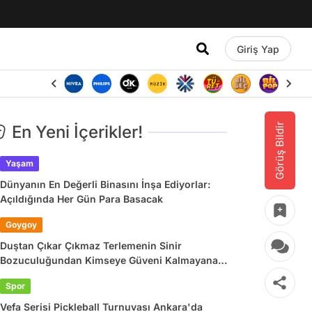
Giriş Yap
Görüş Bildir
En Yeni İçerikler!
Yaşam
Dünyanın En Değerli Binasını İnşa Ediyorlar:
Açıldığında Her Gün Para Basacak
Goygoy
Duştan Çıkar Çıkmaz Terlemenin Sinir
Bozuculuğundan Kimseye Güveni Kalmayana
Son 24 Saatin Viral Tweetleri
Spor
Vefa Serisi Pickleball Turnuvası Ankara'da