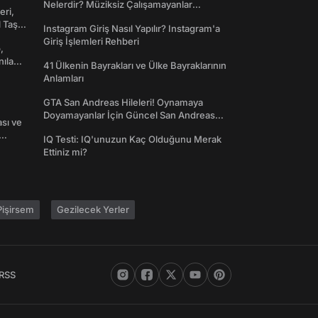
Nelerdir? Müziksiz Çalışamayanlar
eri,
Toplanın!
l Taş
Instagram Giriş Nasıl Yapılır? Instagram'a
Giriş İşlemleri Rehberi
,
nılan
41 Ülkenin Bayrakları ve Ülke Bayraklarının
Anlamları
GTA San Andreas Hileleri! Oynamaya
Doyamayanlar İçin Güncel San Andreas
ası ve
Şifreleri
IQ Testi: IQ'unuzun Kaç Olduğunu Merak
Ettiniz mi?
işirsem
Gezilecek Yerler
RSS