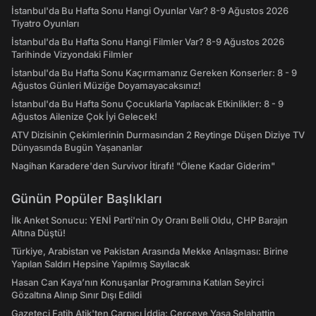
İstanbul'da Bu Hafta Sonu Hangi Oyunlar Var? 8-9 Ağustos 2026
Tiyatro Oyunları
İstanbul'da Bu Hafta Sonu Hangi Filmler Var? 8-9 Ağustos 2026
Tarihinde Vizyondaki Filmler
İstanbul'da Bu Hafta Sonu Kaçırmamanız Gereken Konserler: 8 - 9
Ağustos Günleri Müziğe Doyamayacaksınız!
İstanbul'da Bu Hafta Sonu Çocuklarla Yapılacak Etkinlikler: 8 - 9
Ağustos Ailenize Çok İyi Gelecek!
ATV Dizisinin Çekimlerinin Durmasından 2 Reytinge Düşen Diziye TV
Dünyasında Bugün Yaşananlar
Nagihan Karadere'den Survivor İtirafı! "Ölene Kadar Giderim"
Günün Popüler Başlıkları
İlk Anket Sonucu: YENİ Parti'nin Oy Oranı Belli Oldu, CHP Barajın
Altına Düştü!
Türkiye, Arabistan ve Pakistan Arasında Mekke Anlaşması: Birine
Yapılan Saldırı Hepsine Yapılmış Sayılacak
Hasan Can Kaya’nın Konuşanlar Programına Katılan Seyirci
Gözaltına Alınıp Sınır Dışı Edildi
Gazeteci Fatih Atik'ten Çarpıcı İddia: Çerçeve Yasa Selahattin