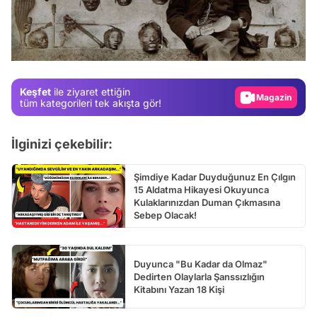
Video
Test
Gündem
Magazin
Keşfet
ile ziyaret ettiğin
Video
tüm kategorileri tek akışta gör!
Test
İlginizi çekebilir:
Şimdiye Kadar Duyduğunuz En Çılgın
15 Aldatma Hikayesi Okuyunca
Kulaklarınızdan Duman Çıkmasına
Sebep Olacak!
Duyunca "Bu Kadar da Olmaz"
Dedirten Olaylarla Şanssızlığın
Kitabını Yazan 18 Kişi