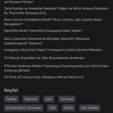
ve Oynama Yönleri
Tarot Kartları ve Anlamları Nelerdir? Majör ve Minör Arkana Desteleri
İle Tılsımlı Bir Dünyaya Giriş
Burç Uyumu Hesaplama Nedir? Burç Uyumu, Aşk Uyumu Nasıl
Hesaplanır?
İdeal Kilo Nedir? İdeal Kilo Hesaplama Nasıl Yapılır?
Ders Çalışırken Dinlenecek Müzikler Nelerdir? Müziksiz
Çalışamayanlar Toplanın!
Instagram Giriş Nasıl Yapılır? Instagram'a Giriş İşlemleri Rehberi
41 Ülkenin Bayrakları ve Ülke Bayraklarının Anlamları
GTA San Andreas Hileleri! Oynamaya Doyamayanlar İçin Güncel San
Andreas Şifreleri
IQ Testi: IQ'unuzun Kaç Olduğunu Merak Ettiniz mi?
Keşfet
Twitter
Deprem
Zam
Youtube
Günlük Burç Yorumları
A101
Tiktok
Son Dakika