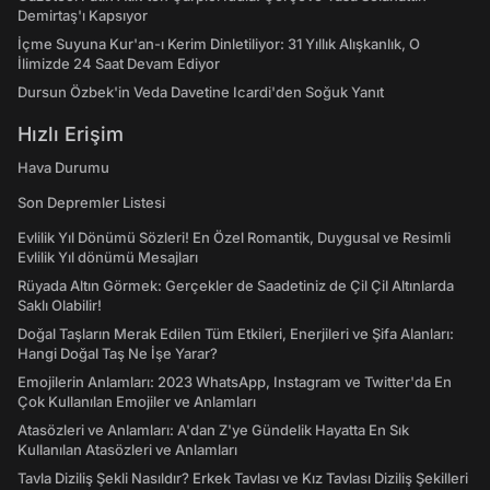
Demirtaş'ı Kapsıyor
İçme Suyuna Kur'an-ı Kerim Dinletiliyor: 31 Yıllık Alışkanlık, O
İlimizde 24 Saat Devam Ediyor
Dursun Özbek'in Veda Davetine Icardi'den Soğuk Yanıt
Hızlı Erişim
Hava Durumu
Son Depremler Listesi
Evlilik Yıl Dönümü Sözleri! En Özel Romantik, Duygusal ve Resimli
Evlilik Yıl dönümü Mesajları
Rüyada Altın Görmek: Gerçekler de Saadetiniz de Çil Çil Altınlarda
Saklı Olabilir!
Doğal Taşların Merak Edilen Tüm Etkileri, Enerjileri ve Şifa Alanları:
Hangi Doğal Taş Ne İşe Yarar?
Emojilerin Anlamları: 2023 WhatsApp, Instagram ve Twitter'da En
Çok Kullanılan Emojiler ve Anlamları
Atasözleri ve Anlamları: A'dan Z'ye Gündelik Hayatta En Sık
Kullanılan Atasözleri ve Anlamları
Tavla Diziliş Şekli Nasıldır? Erkek Tavlası ve Kız Tavlası Diziliş Şekilleri