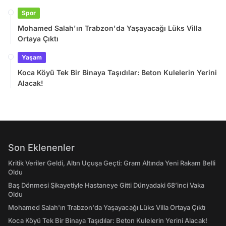
Spor
Mohamed Salah'ın Trabzon'da Yaşayacağı Lüks Villa
Ortaya Çıktı
Yaşam
Koca Köyü Tek Bir Binaya Taşıdılar: Beton Kulelerin Yerini
Alacak!
Son Eklenenler
Kritik Veriler Geldi, Altın Uçuşa Geçti: Gram Altında Yeni Rakam Belli
Oldu
Baş Dönmesi Şikayetiyle Hastaneye Gitti Dünyadaki 68’inci Vaka
Oldu
Mohamed Salah'ın Trabzon'da Yaşayacağı Lüks Villa Ortaya Çıktı
Koca Köyü Tek Bir Binaya Taşıdılar: Beton Kulelerin Yerini Alacak!