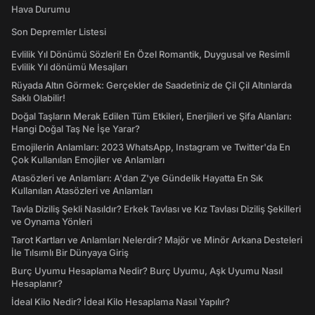
Hava Durumu
Son Depremler Listesi
Evlilik Yıl Dönümü Sözleri! En Özel Romantik, Duygusal ve Resimli
Evlilik Yıl dönümü Mesajları
Rüyada Altın Görmek: Gerçekler de Saadetiniz de Çil Çil Altınlarda
Saklı Olabilir!
Doğal Taşların Merak Edilen Tüm Etkileri, Enerjileri ve Şifa Alanları:
Hangi Doğal Taş Ne İşe Yarar?
Emojilerin Anlamları: 2023 WhatsApp, Instagram ve Twitter'da En
Çok Kullanılan Emojiler ve Anlamları
Atasözleri ve Anlamları: A'dan Z'ye Gündelik Hayatta En Sık
Kullanılan Atasözleri ve Anlamları
Tavla Diziliş Şekli Nasıldır? Erkek Tavlası ve Kız Tavlası Diziliş Şekilleri
ve Oynama Yönleri
Tarot Kartları ve Anlamları Nelerdir? Majör ve Minör Arkana Desteleri
İle Tılsımlı Bir Dünyaya Giriş
Burç Uyumu Hesaplama Nedir? Burç Uyumu, Aşk Uyumu Nasıl
Hesaplanır?
İdeal Kilo Nedir? İdeal Kilo Hesaplama Nasıl Yapılır?