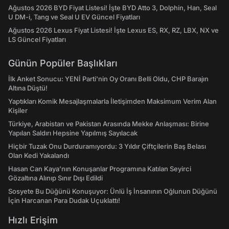
Ağustos 2026 BYD Fiyat Listesi! İşte BYD Atto 3, Dolphin, Han, Seal
U DM-i, Tang ve Seal U EV Güncel Fiyatları
Ağustos 2026 Lexus Fiyat Listesi! İşte Lexus ES, RX, RZ, LBX, NX ve
LS Güncel Fiyatları
Günün Popüler Başlıkları
İlk Anket Sonucu: YENİ Parti'nin Oy Oranı Belli Oldu, CHP Barajın
Altına Düştü!
Yaptıkları Komik Mesajlaşmalarla İletişimden Maksimum Verim Alan
Kişiler
Türkiye, Arabistan ve Pakistan Arasında Mekke Anlaşması: Birine
Yapılan Saldırı Hepsine Yapılmış Sayılacak
Hiçbir Tuzak Onu Durduramıyordu: 3 Yıldır Çiftçilerin Baş Belası
Olan Kedi Yakalandı
Hasan Can Kaya’nın Konuşanlar Programına Katılan Seyirci
Gözaltına Alınıp Sınır Dışı Edildi
Sosyete Bu Düğünü Konuşuyor: Ünlü İş İnsanının Oğlunun Düğünü
İçin Harcanan Para Dudak Uçuklattı!
Hızlı Erişim