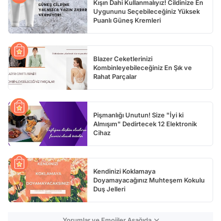
Kışın Dahi Kullanmalıyız! Cildinize En
Uygununu Seçebileceğiniz Yüksek
Puanlı Güneş Kremleri
Blazer Ceketlerinizi
Kombinleyebileceğiniz En Şık ve
Rahat Parçalar
Pişmanlığı Unutun! Size "İyi ki
Almışım" Dedirtecek 12 Elektronik
Cihaz
Kendinizi Koklamaya
Doyamayacağınız Muhteşem Kokulu
Duş Jelleri
Yorumlar ve Emojiler Aşağıda