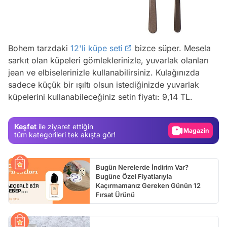
Bohem tarzdaki
12'li küpe seti
bizce süper. Mesela
sarkıt olan küpeleri gömleklerinizle, yuvarlak olanları
Video
jean ve elbiselerinizle kullanabilirsiniz. Kulağınızda
Test
sadece küçük bir ışıltı olsun istediğinizde yuvarlak
küpelerini kullanabileceğiniz setin fiyatı: 9,14 TL.
Gündem
Magazin
Keşfet
ile ziyaret ettiğin
Video
tüm kategorileri tek akışta gör!
Test
Bugün Nerelerde İndirim Var?
Bugüne Özel Fiyatlarıyla
Kaçırmamanız Gereken Günün 12
Fırsat Ürünü