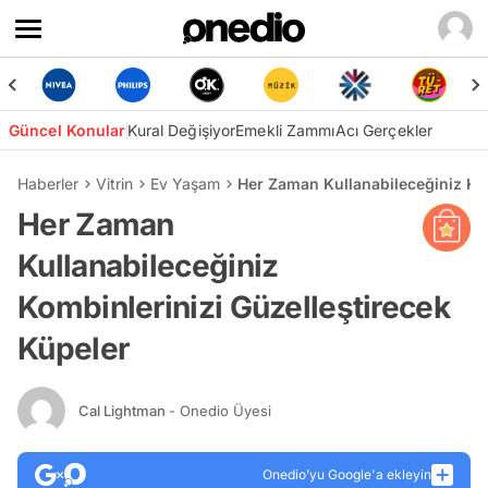
Güncel Konular
Kural Değişiyor
Emekli Zammı
Acı Gerçekler
Haberler
Vitrin
Ev Yaşam
Her Zaman Kullanabileceğiniz Kom
Her Zaman
Kullanabileceğiniz
Kombinlerinizi Güzelleştirecek
Küpeler
Cal Lightman
- Onedio Üyesi
Onedio’yu Google'a ekleyin