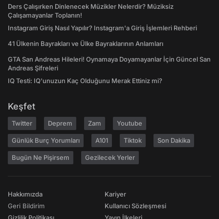
Ders Çalışırken Dinlenecek Müzikler Nelerdir? Müziksiz
Çalışamayanlar Toplanın!
Instagram Giriş Nasıl Yapılır? Instagram'a Giriş İşlemleri Rehberi
41 Ülkenin Bayrakları ve Ülke Bayraklarının Anlamları
GTA San Andreas Hileleri! Oynamaya Doyamayanlar İçin Güncel San
Andreas Şifreleri
IQ Testi: IQ'unuzun Kaç Olduğunu Merak Ettiniz mi?
Keşfet
Twitter
Deprem
Zam
Youtube
Günlük Burç Yorumları
A101
Tiktok
Son Dakika
Bugün Ne Pişirsem
Gezilecek Yerler
Hakkımızda
Kariyer
Geri Bildirim
Kullanıcı Sözleşmesi
Gizlilik Politikası
Yayın İlkeleri