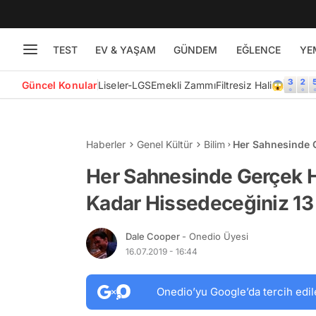
TEST
EV & YAŞAM
GÜNDEM
EĞLENCE
YE
Güncel Konular
Liseler-LGS
Emekli Zammı
Filtresiz Hali😱
Haberler
Genel Kültür
Bilim
Her Sahnesinde G
Hissedeceğiniz 1
Her Sahnesinde Gerçek Ha
Kadar Hissedeceğiniz 13 
Dale Cooper
- Onedio Üyesi
16.07.2019 - 16:44
Onedio’yu Google’da tercih edil