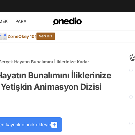
MEK
PARA
ZoneOkey 101
Seri Diz
erçek Hayatın Bunalımını İliklerinize Kadar
3 Yetişkin Animasyon Dizisi
yatın Bunalımını İliklerinize
Yetişkin Animasyon Dizisi
en kaynak olarak ekleyin