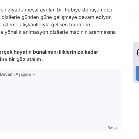
ceden ziyade mesai ayrılan bir hobiye dönüşen
dizi
rtan dizilerle günden güne gelişmeye devam ediyor.
m
izleme alışkanlığıyla gelişen bu durum,
ıza yönelik animasyon dizilerle mazinin aranmasına
rçek hayatın bunalımını iliklerinize kadar
ne bir göz atalım.
n Devamı Aşağıda
Reklam