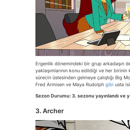
Ergenlik dönemindeki bir grup arkadaşın deği
yaklaşımlarının konu edildiği ve her birin
sürecin üstesinden gelmeye çalıştığı Big 
Fred Armisen ve Maya Rudolph
gibi
usta isi
Sezon Durumu: 3. sezonu yayınlandı ve 
3. Archer