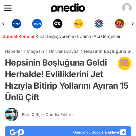
Güncel Konular
Kural Değişiyor
Emekli Zammı
Acı Gerçekler
Haberler
Magazin
Ünlüler Dosyası
Hepsinin Boşluğuna Geldi H
Hepsinin Boşluğuna Geldi
Herhalde! Evliliklerini Jet
Hızıyla Bitirip Yollarını Ayıran 15
Ünlü Çift
Ebru Çiftçi
- Onedio Editörü
Onedio’yu Google'a ekleyin