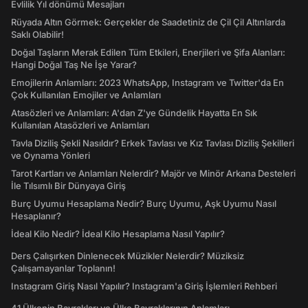
Evlilik Yıl dönümü Mesajları
Rüyada Altın Görmek: Gerçekler de Saadetiniz de Çil Çil Altınlarda
Saklı Olabilir!
Doğal Taşların Merak Edilen Tüm Etkileri, Enerjileri ve Şifa Alanları:
Hangi Doğal Taş Ne İşe Yarar?
Emojilerin Anlamları: 2023 WhatsApp, Instagram ve Twitter'da En
Çok Kullanılan Emojiler ve Anlamları
Atasözleri ve Anlamları: A'dan Z'ye Gündelik Hayatta En Sık
Kullanılan Atasözleri ve Anlamları
Tavla Diziliş Şekli Nasıldır? Erkek Tavlası ve Kız Tavlası Diziliş Şekilleri
ve Oynama Yönleri
Tarot Kartları ve Anlamları Nelerdir? Majör ve Minör Arkana Desteleri
İle Tılsımlı Bir Dünyaya Giriş
Burç Uyumu Hesaplama Nedir? Burç Uyumu, Aşk Uyumu Nasıl
Hesaplanır?
İdeal Kilo Nedir? İdeal Kilo Hesaplama Nasıl Yapılır?
Ders Çalışırken Dinlenecek Müzikler Nelerdir? Müziksiz
Çalışamayanlar Toplanın!
Instagram Giriş Nasıl Yapılır? Instagram'a Giriş İşlemleri Rehberi