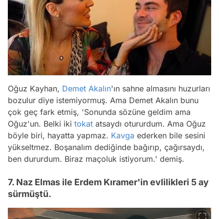
Oğuz Kayhan,
Demet Akalın
'ın sahne almasını huzurları
bozulur diye istemiyormuş. Ama Demet Akalın bunu
çok geç fark etmiş, 'Sonunda sözüne geldim ama
Oğuz'un. Belki iki
tokat
atsaydı otururdum. Ama Oğuz
böyle biri, hayatta yapmaz.
Kavga
ederken bile sesini
yükseltmez. Boşanalım dediğinde bağırıp, çağırsaydı,
ben dururdum. Biraz maçoluk istiyorum.' demiş.
7. Naz Elmas ile Erdem Kıramer'in evlilikleri 5 ay
sürmüştü.