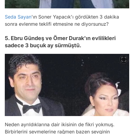
Seda Sayan
'ın Soner Yapacık'ı gördükten 3 dakika
sonra evlenme teklifi etmesine ne diyorsunuz?
5. Ebru Gündeş ve Ömer Durak'ın evlilikleri
sadece 3 buçuk ay sürmüştü.
Neden ayrıldıklarına dair ikisinin de fikri yokmuş.
Birbirlerini sevmelerine rağmen bazen sevginin