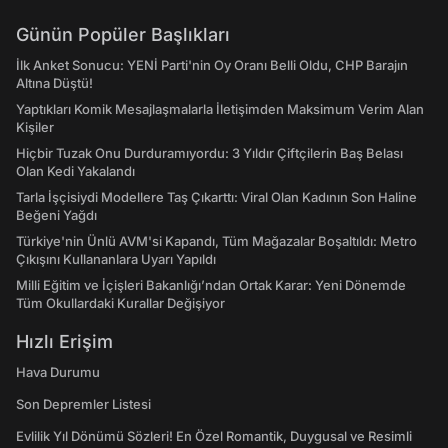
Günün Popüler Başlıkları
İlk Anket Sonucu: YENİ Parti'nin Oy Oranı Belli Oldu, CHP Barajın
Altına Düştü!
Yaptıkları Komik Mesajlaşmalarla İletişimden Maksimum Verim Alan
Kişiler
Hiçbir Tuzak Onu Durduramıyordu: 3 Yıldır Çiftçilerin Baş Belası
Olan Kedi Yakalandı
Tarla İşçisiydi Modellere Taş Çıkarttı: Viral Olan Kadının Son Haline
Beğeni Yağdı
Türkiye'nin Ünlü AVM'si Kapandı, Tüm Mağazalar Boşaltıldı: Metro
Çıkışını Kullananlara Uyarı Yapıldı
Milli Eğitim ve İçişleri Bakanlığı’ndan Ortak Karar: Yeni Dönemde
Tüm Okullardaki Kurallar Değişiyor
Hızlı Erişim
Hava Durumu
Son Depremler Listesi
Evlilik Yıl Dönümü Sözleri! En Özel Romantik, Duygusal ve Resimli