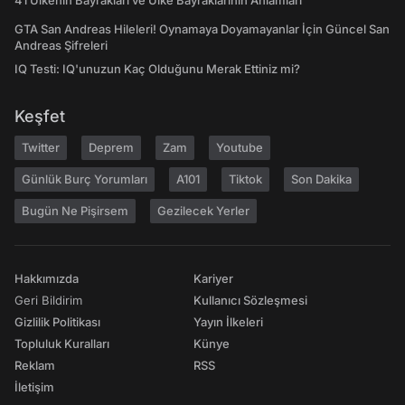
41 Ülkenin Bayrakları ve Ülke Bayraklarının Anlamları
GTA San Andreas Hileleri! Oynamaya Doyamayanlar İçin Güncel San
Andreas Şifreleri
IQ Testi: IQ'unuzun Kaç Olduğunu Merak Ettiniz mi?
Keşfet
Twitter
Deprem
Zam
Youtube
Günlük Burç Yorumları
A101
Tiktok
Son Dakika
Bugün Ne Pişirsem
Gezilecek Yerler
Hakkımızda
Kariyer
Geri Bildirim
Kullanıcı Sözleşmesi
Gizlilik Politikası
Yayın İlkeleri
Topluluk Kuralları
Künye
Reklam
RSS
İletişim