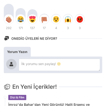
292
171
137
17
4
3
3
ONEDİO ÜYELERİ NE DİYOR?
Yorum Yazın
En Yeni İçerikler!
Dizi & Film
İmroz'da Bahar'dan Yeni Görüntü! Halit Ergenç ve