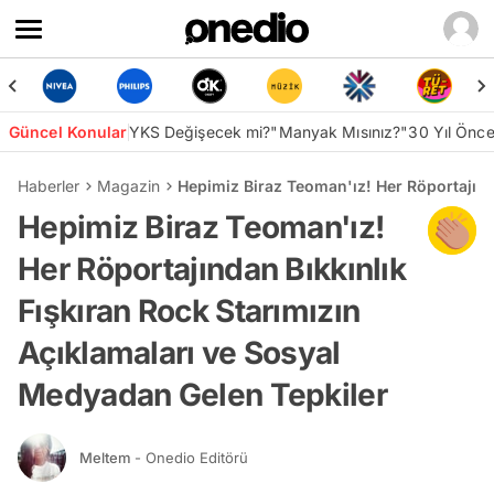
Güncel Konular
YKS Değişecek mi?
"Manyak Mısınız?"
30 Yıl Önc
Haberler
Magazin
Hepimiz Biraz Teoman'ız! Her Röportajınd
Hepimiz Biraz Teoman'ız!
Her Röportajından Bıkkınlık
Fışkıran Rock Starımızın
Açıklamaları ve Sosyal
Medyadan Gelen Tepkiler
Meltem
- Onedio Editörü