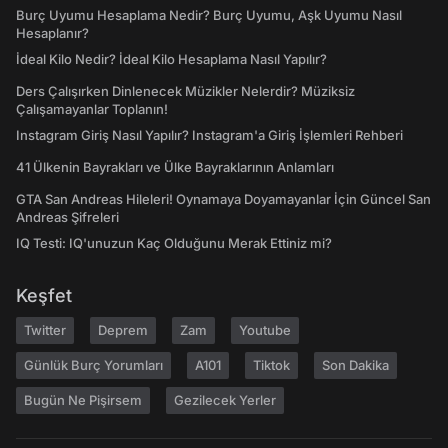
Burç Uyumu Hesaplama Nedir? Burç Uyumu, Aşk Uyumu Nasıl
Hesaplanır?
İdeal Kilo Nedir? İdeal Kilo Hesaplama Nasıl Yapılır?
Ders Çalışırken Dinlenecek Müzikler Nelerdir? Müziksiz
Çalışamayanlar Toplanın!
Instagram Giriş Nasıl Yapılır? Instagram'a Giriş İşlemleri Rehberi
41 Ülkenin Bayrakları ve Ülke Bayraklarının Anlamları
GTA San Andreas Hileleri! Oynamaya Doyamayanlar İçin Güncel San
Andreas Şifreleri
IQ Testi: IQ'unuzun Kaç Olduğunu Merak Ettiniz mi?
Keşfet
Twitter
Deprem
Zam
Youtube
Günlük Burç Yorumları
A101
Tiktok
Son Dakika
Bugün Ne Pişirsem
Gezilecek Yerler