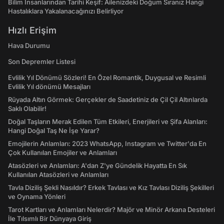
Bilim İnsanlarından Tarihi Keşif: Ailenizdeki Doğum Sıranız Hangi
Hastalıklara Yakalanacağınızı Belirliyor
Hızlı Erişim
Hava Durumu
Son Depremler Listesi
Evlilik Yıl Dönümü Sözleri! En Özel Romantik, Duygusal ve Resimli
Evlilik Yıl dönümü Mesajları
Rüyada Altın Görmek: Gerçekler de Saadetiniz de Çil Çil Altınlarda
Saklı Olabilir!
Doğal Taşların Merak Edilen Tüm Etkileri, Enerjileri ve Şifa Alanları:
Hangi Doğal Taş Ne İşe Yarar?
Emojilerin Anlamları: 2023 WhatsApp, Instagram ve Twitter'da En
Çok Kullanılan Emojiler ve Anlamları
Atasözleri ve Anlamları: A'dan Z'ye Gündelik Hayatta En Sık
Kullanılan Atasözleri ve Anlamları
Tavla Diziliş Şekli Nasıldır? Erkek Tavlası ve Kız Tavlası Diziliş Şekilleri
ve Oynama Yönleri
Tarot Kartları ve Anlamları Nelerdir? Majör ve Minör Arkana Desteleri
İle Tılsımlı Bir Dünyaya Giriş