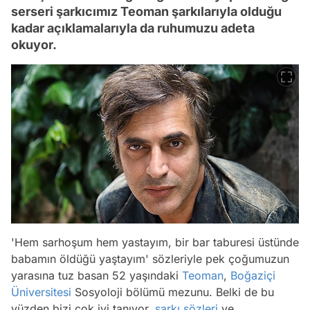
serseri şarkıcımız Teoman şarkılarıyla olduğu
kadar açıklamalarıyla da ruhumuzu adeta
okuyor.
'Hem sarhoşum hem yastayım, bir bar taburesi üstünde
babamın öldüğü yaştayım' sözleriyle pek çoğumuzun
yarasına tuz basan 52 yaşındaki
Teoman
,
Boğaziçi
Üniversitesi
Sosyoloji bölümü mezunu. Belki de bu
yüzden bizi çok iyi tanıyor,
şarkı sözleri
ve