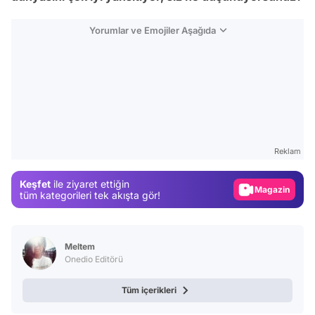
Yorumlar ve Emojiler Aşağıda
Video
Test
Gündem
Reklam
Magazin
Keşfet
ile ziyaret ettiğin
Video
tüm kategorileri tek akışta gör!
Test
Meltem
Onedio Editörü
Tüm içerikleri