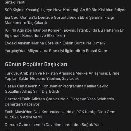
Sirtaki Yaptı
500 Kişinin Yaşadığı İlçeye Hava Karardığı An 50 Bin Kişi Akın Ediyor
Eşi Cedi Osman'la Denizde Görüntülenen Ebru Şahin'in Fiziği
Mankenlere Taş Çıkarttı
10 – 16 Ağustos İstanbul Konser Takvimi: İstanbul'da Bu Haftanın En
Eğlenceli Konserleri ve Etkinlikleri
Evdeki Alışkanlıklarına Göre Ruh Eşinin Burcu Ne Olmalı?
Yargıtay’dan Milyonlarca Emekliyi İlgilendiren Emsal Karar
Günün Popüler Başlıkları
Türkiye, Arabistan ve Pakistan Arasında Mekke Anlaşması: Birine
Yapılan Saldırı Hepsine Yapılmış Sayılacak
Hasan Can Kaya’nın Konuşanlar Programına Katılan Seyirci
Gözaltına Alınıp Sınır Dışı Edildi
Gazeteci Fatih Atik'ten Çarpıcı İddia: Çerçeve Yasa Selahattin
Demirtaş'ı Kapsıyor
Fatih Altaylı’dan Çok Konuşulacak İddia: ROK İtirafçı Oldu Cem
Küçük’ün Adını Verdi
Dursun Özbek'in Veda Davetine Icardi'den Soğuk Yanıt