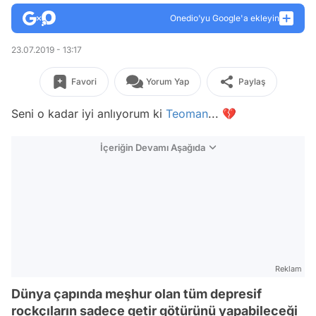
Onedio’yu Google'a ekleyin
23.07.2019 - 13:17
Favori
Yorum Yap
Paylaş
Seni o kadar iyi anlıyorum ki
Teoman
... 💔
İçeriğin Devamı Aşağıda
Reklam
Dünya çapında meşhur olan tüm depresif
rockçıların sadece getir götürünü yapabileceği