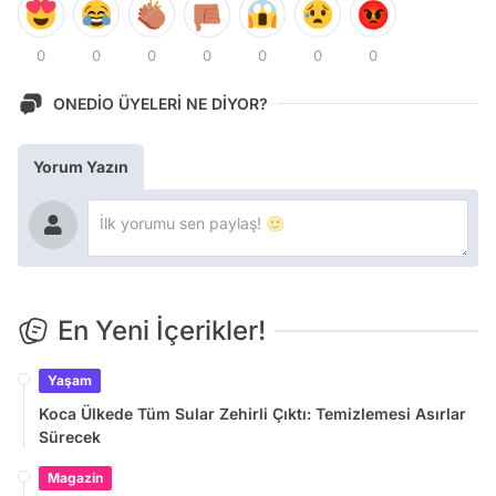
0
0
0
0
0
0
0
ONEDİO ÜYELERİ NE DİYOR?
Yorum Yazın
En Yeni İçerikler!
Yaşam
Koca Ülkede Tüm Sular Zehirli Çıktı: Temizlemesi Asırlar
Sürecek
Magazin