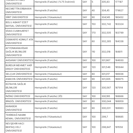
Hemşirelik (Fakülte) (%75 İndirimli)
SAY
5
305,83
177187
ÜNİVERSİTESİ
NECMETTİN ERBAKAN
Hemşirelik (Fakülte)
SAY
40
304,45
179827
ÜNİVERSİTESİ
SİİRT ÜNİVERSİTESİ
Hemşirelik (Yüksekokul)
SAY
90
304,145
180432
BOLU ABANT İZZET
Hemşirelik (Fakülte)
SAY
150
302,742
183324
BAYSAL ÜNİVERSİTESİ
SİVAS CUMHURİYET
Hemşirelik (Fakülte)
SAY
170
302,505
183799
ÜNİVERSİTESİ
OSMANİYE KORKUT ATA
Hemşirelik (Fakülte)
SAY
80
302,265
184338
ÜNİVERSİTESİ
AFYONKARAHİSAR
SAĞLIK BİLİMLERİ
Hemşirelik (Fakülte)
SAY
110
302,018
184811
ÜNİVERSİTESİ
AKSARAY ÜNİVERSİTESİ
Hemşirelik (Fakülte)
SAY
100
301,967
184930
BURDUR MEHMET AKİF
Hemşirelik (Fakülte)
SAY
120
301,546
185844
ERSOY ÜNİVERSİTESİ
SELÇUK ÜNİVERSİTESİ
Hemşirelik (Yüksekokul)
SAY
80
301,017
186936
AMASYA ÜNİVERSİTESİ
Hemşirelik (Fakülte)
SAY
90
301,005
186975
KÜTAHYA SAĞLIK
BİLİMLERİ
Hemşirelik (Fakülte)
SAY
120
300,567
187914
ÜNİVERSİTESİ
İNÖNÜ ÜNİVERSİTESİ
Hemşirelik (Fakülte) (İÖ)
SAY
100
300,195
188666
BİNGÖL ÜNİVERSİTESİ
Hemşirelik (Fakülte)
SAY
80
300,044
188959
KARABÜK
Hemşirelik (Fakülte)
SAY
90
300,031
188983
ÜNİVERSİTESİ
TEKİRDAĞ NAMIK
Hemşirelik (Yüksekokul)
SAY
100
299,7
189685
KEMAL ÜNİVERSİTESİ
NEVŞEHİR HACI
BEKTAŞ VELİ
Hemşirelik (Yüksekokul)
SAY
100
298,847
191556
ÜNİVERSİTESİ