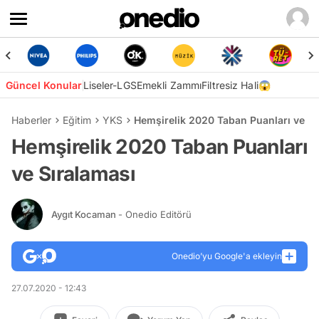
Güncel Konular
Liseler-LGS
Emekli Zammı
Filtresiz Hali😱
Haberler
Eğitim
YKS
Hemşirelik 2020 Taban Puanları ve Sı
Hemşirelik 2020 Taban Puanları
ve Sıralaması
Aygıt Kocaman
- Onedio Editörü
Onedio’yu Google'a ekleyin
27.07.2020 - 12:43