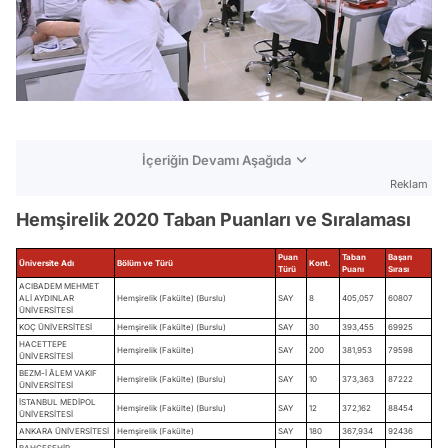
İçeriğin Devamı Aşağıda
Reklam
Hemşirelik 2020 Taban Puanları ve Sıralaması
Puan
Taban
Başarı
Üniversite Adı
Bölüm ve Türü
Kont.
Türü
Puanı
Sırası
ACIBADEM MEHMET
ALİ AYDINLAR
Hemşirelik (Fakülte) (Burslu)
SAY
8
405,057
60807
ÜNİVERSİTESİ
KOÇ ÜNİVERSİTESİ
Hemşirelik (Fakülte) (Burslu)
SAY
30
393,455
69925
HACETTEPE
Hemşirelik (Fakülte)
SAY
200
381,953
79598
ÜNİVERSİTESİ
BEZM-İ ÂLEM VAKIF
Hemşirelik (Fakülte) (Burslu)
SAY
10
373,363
87222
ÜNİVERSİTESİ
İSTANBUL MEDİPOL
Hemşirelik (Fakülte) (Burslu)
SAY
12
372,162
88454
ÜNİVERSİTESİ
ANKARA ÜNİVERSİTESİ
Hemşirelik (Fakülte)
SAY
180
367,934
92436
BAHÇEŞEHİR