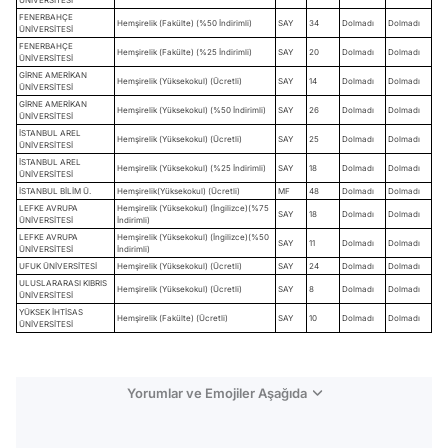
FENERBAHÇE
Hemşirelik (Fakülte) (%50 İndirimli)
SAY
34
Dolmadı
Dolmadı
ÜNİVERSİTESİ
FENERBAHÇE
Hemşirelik (Fakülte) (%25 İndirimli)
SAY
20
Dolmadı
Dolmadı
ÜNİVERSİTESİ
GİRNE AMERİKAN
Hemşirelik (Yüksekokul) (Ücretli)
SAY
14
Dolmadı
Dolmadı
ÜNİVERSİTESİ
GİRNE AMERİKAN
Hemşirelik (Yüksekokul) (%50 İndirimli)
SAY
26
Dolmadı
Dolmadı
ÜNİVERSİTESİ
İSTANBUL AREL
Hemşirelik (Yüksekokul) (Ücretli)
SAY
25
Dolmadı
Dolmadı
ÜNİVERSİTESİ
İSTANBUL AREL
Hemşirelik (Yüksekokul) (%25 İndirimli)
SAY
18
Dolmadı
Dolmadı
ÜNİVERSİTESİ
İSTANBUL BİLİM Ü.
Hemşirelik(Yüksekokul) (Ücretli)
MF
48
Dolmadı
Dolmadı
LEFKE AVRUPA
Hemşirelik (Yüksekokul) (İngilizce)(%75
SAY
18
Dolmadı
Dolmadı
ÜNİVERSİTESİ
İndirimli)
LEFKE AVRUPA
Hemşirelik (Yüksekokul) (İngilizce)(%50
SAY
11
Dolmadı
Dolmadı
ÜNİVERSİTESİ
İndirimli)
UFUK ÜNİVERSİTESİ
Hemşirelik (Yüksekokul) (Ücretli)
SAY
24
Dolmadı
Dolmadı
ULUSLARARASI KIBRIS
Hemşirelik (Yüksekokul) (Ücretli)
SAY
8
Dolmadı
Dolmadı
ÜNİVERSİTESİ
YÜKSEK İHTİSAS
Hemşirelik (Fakülte) (Ücretli)
SAY
10
Dolmadı
Dolmadı
ÜNİVERSİTESİ
Yorumlar ve Emojiler Aşağıda