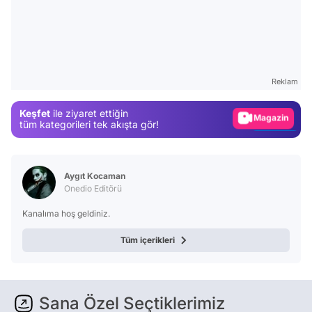
Video
Test
Gündem
Reklam
Magazin
Keşfet
ile ziyaret ettiğin
Video
tüm kategorileri tek akışta gör!
Test
Aygıt Kocaman
Onedio Editörü
Kanalıma hoş geldiniz.
Tüm içerikleri
Sana Özel Seçtiklerimiz