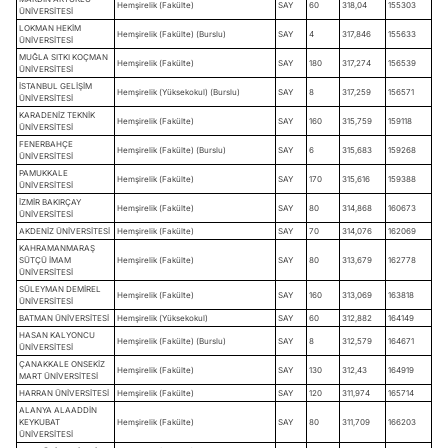
Hemşirelik (Fakülte)
SAY
60
318,04
155303
ÜNİVERSİTESİ
LOKMAN HEKİM
Hemşirelik (Fakülte) (Burslu)
SAY
4
317,846
155633
ÜNİVERSİTESİ
MUĞLA SITKI KOÇMAN
Hemşirelik (Fakülte)
SAY
180
317,274
156539
ÜNİVERSİTESİ
İSTANBUL GELİŞİM
Hemşirelik (Yüksekokul) (Burslu)
SAY
8
317,259
156571
ÜNİVERSİTESİ
KARADENİZ TEKNİK
Hemşirelik (Fakülte)
SAY
160
315,759
159118
ÜNİVERSİTESİ
FENERBAHÇE
Hemşirelik (Fakülte) (Burslu)
SAY
6
315,683
159268
ÜNİVERSİTESİ
PAMUKKALE
Hemşirelik (Fakülte)
SAY
170
315,616
159388
ÜNİVERSİTESİ
İZMİR BAKIRÇAY
Hemşirelik (Fakülte)
SAY
80
314,868
160673
ÜNİVERSİTESİ
AKDENİZ ÜNİVERSİTESİ
Hemşirelik (Fakülte)
SAY
70
314,076
162069
KAHRAMANMARAŞ
SÜTÇÜ İMAM
Hemşirelik (Fakülte)
SAY
80
313,679
162778
ÜNİVERSİTESİ
SÜLEYMAN DEMİREL
Hemşirelik (Fakülte)
SAY
160
313,069
163818
ÜNİVERSİTESİ
BATMAN ÜNİVERSİTESİ
Hemşirelik (Yüksekokul)
SAY
60
312,882
164149
HASAN KALYONCU
Hemşirelik (Fakülte) (Burslu)
SAY
8
312,579
164671
ÜNİVERSİTESİ
ÇANAKKALE ONSEKİZ
Hemşirelik (Fakülte)
SAY
130
312,43
164919
MART ÜNİVERSİTESİ
HARRAN ÜNİVERSİTESİ
Hemşirelik (Fakülte)
SAY
120
311,974
165714
ALANYA ALAADDİN
KEYKUBAT
Hemşirelik (Fakülte)
SAY
80
311,709
166203
ÜNİVERSİTESİ