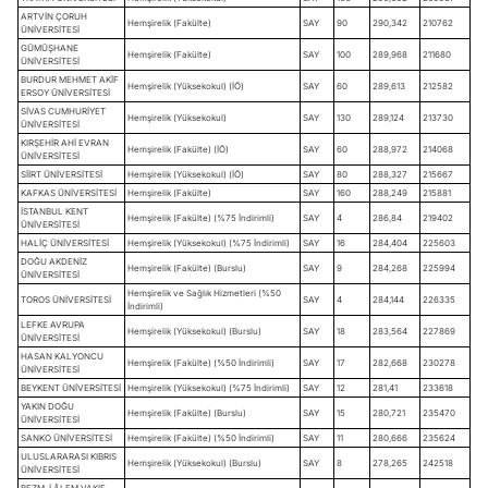
ARTVİN ÇORUH
Hemşirelik (Fakülte)
SAY
90
290,342
210762
ÜNİVERSİTESİ
GÜMÜŞHANE
Hemşirelik (Fakülte)
SAY
100
289,968
211680
ÜNİVERSİTESİ
BURDUR MEHMET AKİF
Hemşirelik (Yüksekokul) (İÖ)
SAY
60
289,613
212582
ERSOY ÜNİVERSİTESİ
SİVAS CUMHURİYET
Hemşirelik (Yüksekokul)
SAY
130
289,124
213730
ÜNİVERSİTESİ
KIRŞEHİR AHİ EVRAN
Hemşirelik (Fakülte) (İÖ)
SAY
60
288,972
214068
ÜNİVERSİTESİ
SİİRT ÜNİVERSİTESİ
Hemşirelik (Yüksekokul) (İÖ)
SAY
80
288,327
215667
KAFKAS ÜNİVERSİTESİ
Hemşirelik (Fakülte)
SAY
160
288,249
215881
İSTANBUL KENT
Hemşirelik (Fakülte) (%75 İndirimli)
SAY
4
286,84
219402
ÜNİVERSİTESİ
HALİÇ ÜNİVERSİTESİ
Hemşirelik (Yüksekokul) (%75 İndirimli)
SAY
16
284,404
225603
DOĞU AKDENİZ
Hemşirelik (Fakülte) (Burslu)
SAY
9
284,268
225994
ÜNİVERSİTESİ
Hemşirelik ve Sağlık Hizmetleri (%50
TOROS ÜNİVERSİTESİ
SAY
4
284,144
226335
İndirimli)
LEFKE AVRUPA
Hemşirelik (Yüksekokul) (Burslu)
SAY
18
283,564
227869
ÜNİVERSİTESİ
HASAN KALYONCU
Hemşirelik (Fakülte) (%50 İndirimli)
SAY
17
282,668
230278
ÜNİVERSİTESİ
BEYKENT ÜNİVERSİTESİ
Hemşirelik (Yüksekokul) (%75 İndirimli)
SAY
12
281,41
233618
YAKIN DOĞU
Hemşirelik (Fakülte) (Burslu)
SAY
15
280,721
235470
ÜNİVERSİTESİ
SANKO ÜNİVERSİTESİ
Hemşirelik (Fakülte) (%50 İndirimli)
SAY
11
280,666
235624
ULUSLARARASI KIBRIS
Hemşirelik (Yüksekokul) (Burslu)
SAY
8
278,265
242518
ÜNİVERSİTESİ
BEZM-İ ÂLEM VAKIF