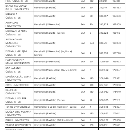
FIRAT ÜNİVERSİTESİ
Hemşirelik (Fakülte)
SAY
130
311,094
167311
BANDIRMA ONYEDİ
Hemşirelik (Fakülte)
SAY
80
311,019
167453
EYLÜL ÜNİVERSİTESİ
KIRIKKALE
Hemşirelik (Fakülte)
SAY
90
310,887
167696
ÜNİVERSİTESİ
ADIYAMAN
Hemşirelik (Yüksekokul)
SAY
90
310,825
167809
ÜNİVERSİTESİ
NUH NACİ YAZGAN
Hemşirelik (Fakülte) (Burslu)
SAY
5
310,628
168168
ÜNİVERSİTESİ
AYDIN ADNAN
MENDERES
Hemşirelik (Fakülte)
SAY
240
310,519
168373
ÜNİVERSİTESİ
İSTANBUL GELİŞİM
Hemşirelik (Yüksekokul) (İngilizce)
SAY
4
310,339
168726
ÜNİVERSİTESİ
(Burslu)
HATAY MUSTAFA
Hemşirelik (Yüksekokul)
SAY
90
309,669
169923
KEMAL ÜNİVERSİTESİ
KTO KARATAY
Hemşirelik (Yüksekokul) (%75 İndirimli)
SAY
7
309,582
170077
ÜNİVERSİTESİ
MANİSA CELÂL BAYAR
Hemşirelik (Fakülte)
SAY
180
308,096
172931
ÜNİVERSİTESİ
ORDU ÜNİVERSİTESİ
Hemşirelik (Fakülte)
SAY
100
307,568
173930
BALIKESİR
Hemşirelik (Fakülte)
SAY
120
306,963
175070
ÜNİVERSİTESİ
İSTANBUL KÜLTÜR
Hemşirelik (Fakülte) (Burslu)
SAY
15
306,935
175125
ÜNİVERSİTESİ
TOROS ÜNİVERSİTESİ
Hemşirelik ve Sağlık Hizmetleri (Burslu)
SAY
4
306,818
175337
MUĞLA SITKI KOÇMAN
Hemşirelik (Fakülte)
SAY
140
306,651
175641
ÜNİVERSİTESİ
BİRUNİ ÜNİVERSİTESİ
Hemşirelik (Fakülte) (%75 İndirimli)
SAY
5
306,262
176338
TRAKYA ÜNİVERSİTESİ
Hemşirelik (Fakülte)
SAY
120
306,137
176571
YÜKSEK İHTİSAS