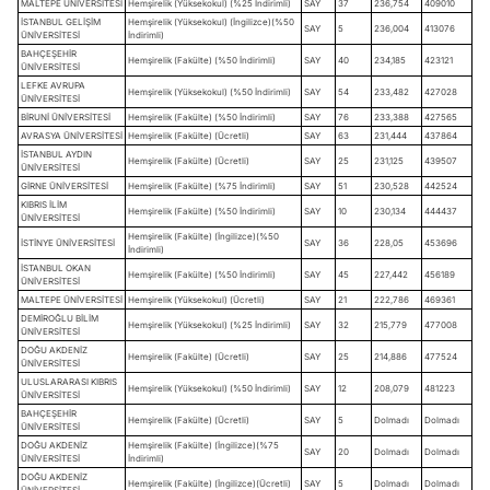
MALTEPE ÜNİVERSİTESİ
Hemşirelik (Yüksekokul) (%25 İndirimli)
SAY
37
236,754
409010
İSTANBUL GELİŞİM
Hemşirelik (Yüksekokul) (İngilizce)(%50
SAY
5
236,004
413076
ÜNİVERSİTESİ
İndirimli)
BAHÇEŞEHİR
Hemşirelik (Fakülte) (%50 İndirimli)
SAY
40
234,185
423121
ÜNİVERSİTESİ
LEFKE AVRUPA
Hemşirelik (Yüksekokul) (%50 İndirimli)
SAY
54
233,482
427028
ÜNİVERSİTESİ
BİRUNİ ÜNİVERSİTESİ
Hemşirelik (Fakülte) (%50 İndirimli)
SAY
76
233,388
427565
AVRASYA ÜNİVERSİTESİ
Hemşirelik (Fakülte) (Ücretli)
SAY
63
231,444
437864
İSTANBUL AYDIN
Hemşirelik (Fakülte) (Ücretli)
SAY
25
231,125
439507
ÜNİVERSİTESİ
GİRNE ÜNİVERSİTESİ
Hemşirelik (Fakülte) (%75 İndirimli)
SAY
51
230,528
442524
KIBRIS İLİM
Hemşirelik (Fakülte) (%50 İndirimli)
SAY
10
230,134
444437
ÜNİVERSİTESİ
Hemşirelik (Fakülte) (İngilizce)(%50
İSTİNYE ÜNİVERSİTESİ
SAY
36
228,05
453696
İndirimli)
İSTANBUL OKAN
Hemşirelik (Fakülte) (%50 İndirimli)
SAY
45
227,442
456189
ÜNİVERSİTESİ
MALTEPE ÜNİVERSİTESİ
Hemşirelik (Yüksekokul) (Ücretli)
SAY
21
222,786
469361
DEMİROĞLU BİLİM
Hemşirelik (Yüksekokul) (%25 İndirimli)
SAY
32
215,779
477008
ÜNİVERSİTESİ
DOĞU AKDENİZ
Hemşirelik (Fakülte) (Ücretli)
SAY
25
214,886
477524
ÜNİVERSİTESİ
ULUSLARARASI KIBRIS
Hemşirelik (Yüksekokul) (%50 İndirimli)
SAY
12
208,079
481223
ÜNİVERSİTESİ
BAHÇEŞEHİR
Hemşirelik (Fakülte) (Ücretli)
SAY
5
Dolmadı
Dolmadı
ÜNİVERSİTESİ
DOĞU AKDENİZ
Hemşirelik (Fakülte) (İngilizce)(%75
SAY
20
Dolmadı
Dolmadı
ÜNİVERSİTESİ
İndirimli)
DOĞU AKDENİZ
Hemşirelik (Fakülte) (İngilizce)(Ücretli)
SAY
5
Dolmadı
Dolmadı
ÜNİVERSİTESİ