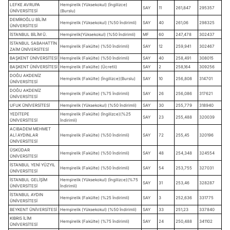
LEFKE AVRUPA
Hemşirelik (Yüksekokul) (İngilizce)
SAY
11
261,847
295357
ÜNİVERSİTESİ
(Burslu)
DEMİROĞLU BİLİM
Hemşirelik (Yüksekokul) (%50 İndirimli)
SAY
40
261,06
298325
ÜNİVERSİTESİ
İSTANBUL BİLİM Ü.
Hemşirelik(Yüksekokul) (%50 İndirimli)
MF
60
247,478
302437
İSTANBUL SABAHATTİN
Hemşirelik (Fakülte) (%50 İndirimli)
SAY
12
259,941
302467
ZAİM ÜNİVERSİTESİ
BAŞKENT ÜNİVERSİTESİ
Hemşirelik (Fakülte) (%50 İndirimli)
SAY
40
258,491
308015
BAŞKENT ÜNİVERSİTESİ
Hemşirelik (Fakülte) (Ücretli)
SAY
2
258,164
309256
DOĞU AKDENİZ
Hemşirelik (Fakülte) (İngilizce)(Burslu)
SAY
10
256,808
314701
ÜNİVERSİTESİ
DOĞU AKDENİZ
Hemşirelik (Fakülte) (%75 İndirimli)
SAY
26
256,086
317621
ÜNİVERSİTESİ
UFUK ÜNİVERSİTESİ
Hemşirelik (Yüksekokul) (%50 İndirimli)
SAY
30
255,779
318940
YEDİTEPE
Hemşirelik (Fakülte) (İngilizce)(%25
SAY
23
255,488
320039
ÜNİVERSİTESİ
İndirimli)
ACIBADEM MEHMET
ALİ AYDINLAR
Hemşirelik (Fakülte) (%50 İndirimli)
SAY
72
255,45
320196
ÜNİVERSİTESİ
ÜSKÜDAR
Hemşirelik (Fakülte) (%50 İndirimli)
SAY
48
254,348
324554
ÜNİVERSİTESİ
İSTANBUL YENİ YÜZYIL
Hemşirelik (Fakülte) (%50 İndirimli)
SAY
54
253,755
327031
ÜNİVERSİTESİ
İSTANBUL GELİŞİM
Hemşirelik (Yüksekokul) (İngilizce)(%75
SAY
31
253,46
328287
ÜNİVERSİTESİ
İndirimli)
İSTANBUL AYDIN
Hemşirelik (Fakülte) (%25 İndirimli)
SAY
3
252,636
331775
ÜNİVERSİTESİ
BEYKENT ÜNİVERSİTESİ
Hemşirelik (Yüksekokul) (%50 İndirimli)
SAY
33
251,23
337840
KIBRIS İLİM
Hemşirelik (Fakülte) (%75 İndirimli)
SAY
24
250,488
341102
ÜNİVERSİTESİ