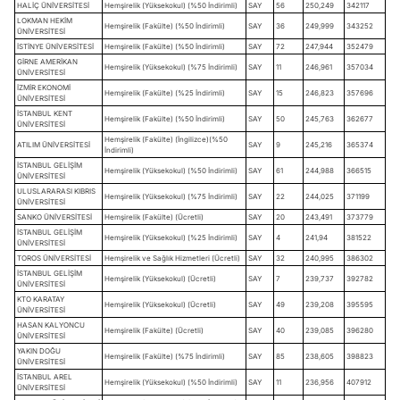
HALİÇ ÜNİVERSİTESİ
Hemşirelik (Yüksekokul) (%50 İndirimli)
SAY
56
250,249
342117
LOKMAN HEKİM
Hemşirelik (Fakülte) (%50 İndirimli)
SAY
36
249,999
343252
ÜNİVERSİTESİ
İSTİNYE ÜNİVERSİTESİ
Hemşirelik (Fakülte) (%50 İndirimli)
SAY
72
247,944
352479
GİRNE AMERİKAN
Hemşirelik (Yüksekokul) (%75 İndirimli)
SAY
11
246,961
357034
ÜNİVERSİTESİ
İZMİR EKONOMİ
Hemşirelik (Fakülte) (%25 İndirimli)
SAY
15
246,823
357696
ÜNİVERSİTESİ
İSTANBUL KENT
Hemşirelik (Fakülte) (%50 İndirimli)
SAY
50
245,763
362677
ÜNİVERSİTESİ
Hemşirelik (Fakülte) (İngilizce)(%50
ATILIM ÜNİVERSİTESİ
SAY
9
245,216
365374
İndirimli)
İSTANBUL GELİŞİM
Hemşirelik (Yüksekokul) (%50 İndirimli)
SAY
61
244,988
366515
ÜNİVERSİTESİ
ULUSLARARASI KIBRIS
Hemşirelik (Yüksekokul) (%75 İndirimli)
SAY
22
244,025
371199
ÜNİVERSİTESİ
SANKO ÜNİVERSİTESİ
Hemşirelik (Fakülte) (Ücretli)
SAY
20
243,491
373779
İSTANBUL GELİŞİM
Hemşirelik (Yüksekokul) (%25 İndirimli)
SAY
4
241,94
381522
ÜNİVERSİTESİ
TOROS ÜNİVERSİTESİ
Hemşirelik ve Sağlık Hizmetleri (Ücretli)
SAY
32
240,995
386302
İSTANBUL GELİŞİM
Hemşirelik (Yüksekokul) (Ücretli)
SAY
7
239,737
392782
ÜNİVERSİTESİ
KTO KARATAY
Hemşirelik (Yüksekokul) (Ücretli)
SAY
49
239,208
395595
ÜNİVERSİTESİ
HASAN KALYONCU
Hemşirelik (Fakülte) (Ücretli)
SAY
40
239,085
396280
ÜNİVERSİTESİ
YAKIN DOĞU
Hemşirelik (Fakülte) (%75 İndirimli)
SAY
85
238,605
398823
ÜNİVERSİTESİ
İSTANBUL AREL
Hemşirelik (Yüksekokul) (%50 İndirimli)
SAY
11
236,956
407912
ÜNİVERSİTESİ