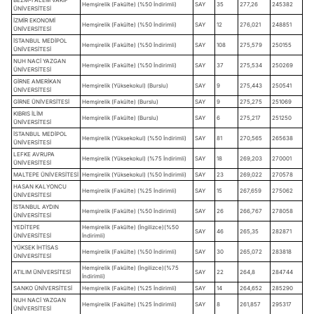
Hemşirelik (Fakülte) (%50 İndirimli)
SAY
35
277,26
245382
ÜNİVERSİTESİ
İZMİR EKONOMİ
Hemşirelik (Fakülte) (%50 İndirimli)
SAY
12
276,021
248851
ÜNİVERSİTESİ
İSTANBUL MEDİPOL
Hemşirelik (Fakülte) (%50 İndirimli)
SAY
108
275,579
250155
ÜNİVERSİTESİ
NUH NACİ YAZGAN
Hemşirelik (Fakülte) (%50 İndirimli)
SAY
37
275,534
250269
ÜNİVERSİTESİ
GİRNE AMERİKAN
Hemşirelik (Yüksekokul) (Burslu)
SAY
9
275,443
250541
ÜNİVERSİTESİ
GİRNE ÜNİVERSİTESİ
Hemşirelik (Fakülte) (Burslu)
SAY
9
275,275
251069
KIBRIS İLİM
Hemşirelik (Fakülte) (Burslu)
SAY
6
275,217
251250
ÜNİVERSİTESİ
İSTANBUL MEDİPOL
Hemşirelik (Yüksekokul) (%50 İndirimli)
SAY
81
270,565
265638
ÜNİVERSİTESİ
LEFKE AVRUPA
Hemşirelik (Yüksekokul) (%75 İndirimli)
SAY
18
269,203
270001
ÜNİVERSİTESİ
MALTEPE ÜNİVERSİTESİ
Hemşirelik (Yüksekokul) (%50 İndirimli)
SAY
23
269,022
270578
HASAN KALYONCU
Hemşirelik (Fakülte) (%25 İndirimli)
SAY
15
267,659
275062
ÜNİVERSİTESİ
İSTANBUL AYDIN
Hemşirelik (Fakülte) (%50 İndirimli)
SAY
26
266,767
278058
ÜNİVERSİTESİ
YEDİTEPE
Hemşirelik (Fakülte) (İngilizce)(%50
SAY
46
265,35
282871
ÜNİVERSİTESİ
İndirimli)
YÜKSEK İHTİSAS
Hemşirelik (Fakülte) (%50 İndirimli)
SAY
30
265,072
283818
ÜNİVERSİTESİ
Hemşirelik (Fakülte) (İngilizce)(%75
ATILIM ÜNİVERSİTESİ
SAY
22
264,8
284744
İndirimli)
SANKO ÜNİVERSİTESİ
Hemşirelik (Fakülte) (%25 İndirimli)
SAY
14
264,652
285290
NUH NACİ YAZGAN
Hemşirelik (Fakülte) (%25 İndirimli)
SAY
8
261,857
295317
ÜNİVERSİTESİ