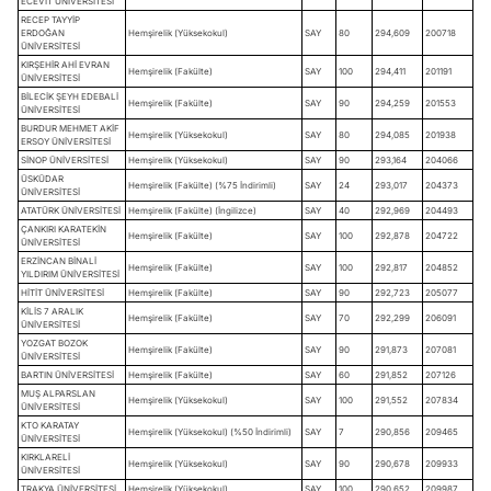
ECEVİT ÜNİVERSİTESİ
RECEP TAYYİP
ERDOĞAN
Hemşirelik (Yüksekokul)
SAY
80
294,609
200718
ÜNİVERSİTESİ
KIRŞEHİR AHİ EVRAN
Hemşirelik (Fakülte)
SAY
100
294,411
201191
ÜNİVERSİTESİ
BİLECİK ŞEYH EDEBALİ
Hemşirelik (Fakülte)
SAY
90
294,259
201553
ÜNİVERSİTESİ
BURDUR MEHMET AKİF
Hemşirelik (Yüksekokul)
SAY
80
294,085
201938
ERSOY ÜNİVERSİTESİ
SİNOP ÜNİVERSİTESİ
Hemşirelik (Yüksekokul)
SAY
90
293,164
204066
ÜSKÜDAR
Hemşirelik (Fakülte) (%75 İndirimli)
SAY
24
293,017
204373
ÜNİVERSİTESİ
ATATÜRK ÜNİVERSİTESİ
Hemşirelik (Fakülte) (İngilizce)
SAY
40
292,969
204493
ÇANKIRI KARATEKİN
Hemşirelik (Fakülte)
SAY
100
292,878
204722
ÜNİVERSİTESİ
ERZİNCAN BİNALİ
Hemşirelik (Fakülte)
SAY
100
292,817
204852
YILDIRIM ÜNİVERSİTESİ
HİTİT ÜNİVERSİTESİ
Hemşirelik (Fakülte)
SAY
90
292,723
205077
KİLİS 7 ARALIK
Hemşirelik (Fakülte)
SAY
70
292,299
206091
ÜNİVERSİTESİ
YOZGAT BOZOK
Hemşirelik (Fakülte)
SAY
90
291,873
207081
ÜNİVERSİTESİ
BARTIN ÜNİVERSİTESİ
Hemşirelik (Fakülte)
SAY
60
291,852
207126
MUŞ ALPARSLAN
Hemşirelik (Yüksekokul)
SAY
100
291,552
207834
ÜNİVERSİTESİ
KTO KARATAY
Hemşirelik (Yüksekokul) (%50 İndirimli)
SAY
7
290,856
209465
ÜNİVERSİTESİ
KIRKLARELİ
Hemşirelik (Yüksekokul)
SAY
90
290,678
209933
ÜNİVERSİTESİ
TRAKYA ÜNİVERSİTESİ
Hemşirelik (Yüksekokul)
SAY
100
290,652
209987