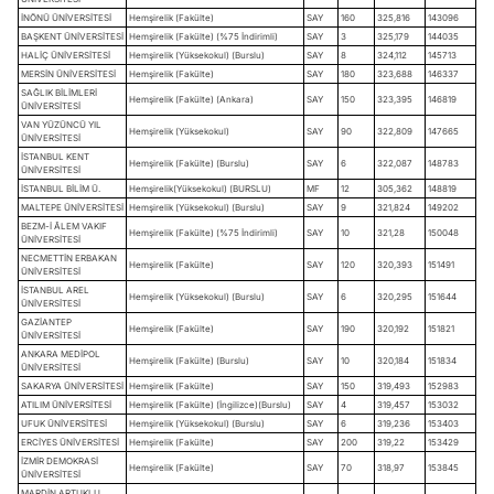
İNÖNÜ ÜNİVERSİTESİ
Hemşirelik (Fakülte)
SAY
160
325,816
143096
BAŞKENT ÜNİVERSİTESİ
Hemşirelik (Fakülte) (%75 İndirimli)
SAY
3
325,179
144035
HALİÇ ÜNİVERSİTESİ
Hemşirelik (Yüksekokul) (Burslu)
SAY
8
324,112
145713
MERSİN ÜNİVERSİTESİ
Hemşirelik (Fakülte)
SAY
180
323,688
146337
SAĞLIK BİLİMLERİ
Hemşirelik (Fakülte) (Ankara)
SAY
150
323,395
146819
ÜNİVERSİTESİ
VAN YÜZÜNCÜ YIL
Hemşirelik (Yüksekokul)
SAY
90
322,809
147665
ÜNİVERSİTESİ
İSTANBUL KENT
Hemşirelik (Fakülte) (Burslu)
SAY
6
322,087
148783
ÜNİVERSİTESİ
İSTANBUL BİLİM Ü.
Hemşirelik(Yüksekokul) (BURSLU)
MF
12
305,362
148819
MALTEPE ÜNİVERSİTESİ
Hemşirelik (Yüksekokul) (Burslu)
SAY
9
321,824
149202
BEZM-İ ÂLEM VAKIF
Hemşirelik (Fakülte) (%75 İndirimli)
SAY
10
321,28
150048
ÜNİVERSİTESİ
NECMETTİN ERBAKAN
Hemşirelik (Fakülte)
SAY
120
320,393
151491
ÜNİVERSİTESİ
İSTANBUL AREL
Hemşirelik (Yüksekokul) (Burslu)
SAY
6
320,295
151644
ÜNİVERSİTESİ
GAZİANTEP
Hemşirelik (Fakülte)
SAY
190
320,192
151821
ÜNİVERSİTESİ
ANKARA MEDİPOL
Hemşirelik (Fakülte) (Burslu)
SAY
10
320,184
151834
ÜNİVERSİTESİ
SAKARYA ÜNİVERSİTESİ
Hemşirelik (Fakülte)
SAY
150
319,493
152983
ATILIM ÜNİVERSİTESİ
Hemşirelik (Fakülte) (İngilizce)(Burslu)
SAY
4
319,457
153032
UFUK ÜNİVERSİTESİ
Hemşirelik (Yüksekokul) (Burslu)
SAY
6
319,236
153403
ERCİYES ÜNİVERSİTESİ
Hemşirelik (Fakülte)
SAY
200
319,22
153429
İZMİR DEMOKRASİ
Hemşirelik (Fakülte)
SAY
70
318,97
153845
ÜNİVERSİTESİ
MARDİN ARTUKLU