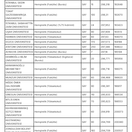
İSTANBUL GEDİK
Hemşirelik (Fakülte) (Burslu)
SAY
15
298,318
192648
ÜNİVERSİTESİ
TOKAT
GAZİOSMANPAŞA
Hemşirelik (Fakülte)
SAY
100
298,31
192670
ÜNİVERSİTESİ
İSTANBUL SABAHATTİN
Hemşirelik (Fakülte) (%75 İndirimli)
SAY
24
297,952
193423
ZAİM ÜNİVERSİTESİ
UŞAK ÜNİVERSİTESİ
Hemşirelik (Yüksekokul)
SAY
90
297,909
193513
HARRAN ÜNİVERSİTESİ
Hemşirelik (Yüksekokul)
SAY
60
297,63
194070
DÜZCE ÜNİVERSİTESİ
Hemşirelik (Fakülte)
SAY
170
297,573
194198
ATATÜRK ÜNİVERSİTESİ
Hemşirelik (Fakülte)
SAY
250
297,386
194622
AVRASYA ÜNİVERSİTESİ
Hemşirelik (Fakülte) (Burslu)
SAY
7
297,18
195108
DEMİROĞLU BİLİM
Hemşirelik (Yüksekokul) (İngilizce)
SAY
20
296,771
195956
ÜNİVERSİTESİ
(Burslu)
KARAMANOĞLU
MEHMETBEY
Hemşirelik (Fakülte)
SAY
90
296,718
196075
ÜNİVERSİTESİ
MUNZUR ÜNİVERSİTESİ
Hemşirelik (Fakülte)
SAY
60
296,468
196620
NİĞDE ÖMER
HALİSDEMİR
Hemşirelik (Yüksekokul)
SAY
90
296,381
196817
ÜNİVERSİTESİ
GİRESUN ÜNİVERSİTESİ
Hemşirelik (Fakülte)
SAY
110
295,633
198534
BİTLİS EREN
Hemşirelik (Yüksekokul)
SAY
70
295,623
198553
ÜNİVERSİTESİ
KAHRAMANMARAŞ
SÜTÇÜ İMAM
Hemşirelik (Yüksekokul)
SAY
60
294,919
200073
ÜNİVERSİTESİ
KASTAMONU
Hemşirelik (Fakülte)
SAY
90
294,769
200380
ÜNİVERSİTESİ
ZONGULDAK BÜLENT
Hemşirelik (Fakülte)
SAY
160
294,709
200507