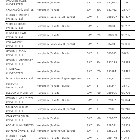
ONDOKUZ MAYIS
Hemşirelik (Fakülte)
SAY
100
337,763
126377
ÜNİVERSİTESİ
AKDENİZ ÜNİVERSİTESİ
Hemşirelik (Fakülte)
SAY
200
337,462
126797
İSTANBUL MEDİPOL
Hemşirelik (Yüksekokul) (Burslu)
SAY
9
336,967
127437
ÜNİVERSİTESİ
YÜKSEK İHTİSAS
Hemşirelik (Fakülte) (Burslu)
SAY
5
336,34
128252
ÜNİVERSİTESİ
BURSA ULUDAĞ
Hemşirelik (Fakülte)
SAY
125
336,339
128255
ÜNİVERSİTESİ
KTO KARATAY
Hemşirelik (Yüksekokul) (Burslu)
SAY
7
334,94
130066
ÜNİVERSİTESİ
İSTANBUL AYDIN
Hemşirelik (Fakülte) (Burslu)
SAY
6
333,916
131419
ÜNİVERSİTESİ
İSTANBUL MEDENİYET
Hemşirelik (Fakülte)
SAY
80
333,279
132325
ÜNİVERSİTESİ
ÇUKUROVA
Hemşirelik (Fakülte)
SAY
170
333,174
132472
ÜNİVERSİTESİ
İSTİNYE ÜNİVERSİTESİ
Hemşirelik (Fakülte) (İngilizce)(Burslu)
SAY
4
331,574
134686
ÜSKÜDAR
Hemşirelik (Fakülte) (Burslu)
SAY
8
331,244
135159
ÜNİVERSİTESİ
SELÇUK ÜNİVERSİTESİ
Hemşirelik (Fakülte)
SAY
160
330,095
136760
İSTANBUL YENİ YÜZYIL
Hemşirelik (Fakülte) (Burslu)
SAY
6
329,157
138074
ÜNİVERSİTESİ
DEMİROĞLU BİLİM
Hemşirelik (Yüksekokul) (Burslu)
SAY
8
329,03
138246
ÜNİVERSİTESİ
İZMİR KATİP ÇELEBİ
Hemşirelik (Fakülte)
SAY
160
328,567
138896
ÜNİVERSİTESİ
KOCAELİ ÜNİVERSİTESİ
Hemşirelik (Fakülte)
SAY
90
328,521
138969
BEYKENT ÜNİVERSİTESİ
Hemşirelik (Yüksekokul) (Burslu)
SAY
5
328,223
139430
İSTANBUL OKAN
Hemşirelik (Fakülte) (Burslu)
SAY
5
326,448
142151
ÜNİVERSİTESİ