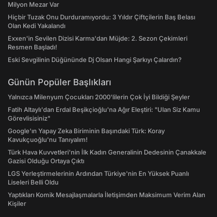
Milyon Mezar Var
Hiçbir Tuzak Onu Durduramıyordu: 3 Yıldır Çiftçilerin Baş Belası
Olan Kedi Yakalandı
Exxen'in Sevilen Dizisi Karma'dan Müjde: 2. Sezon Çekimleri
Resmen Başladı!
Eski Sevgilinin Düğününde Dj Olsan Hangi Şarkıyı Çalardın?
Günün Popüler Başlıkları
Yalnızca Milenyum Çocukları 2000'lilerin Çok İyi Bildiği Şeyler
Fatih Altaylı'dan Erdal Beşikçioğlu'na Ağır Eleştiri: "Ulan Siz Kamu
Görevlisisiniz"
Google'ın Yapay Zeka Biriminin Başındaki Türk: Koray
Kavukçuoğlu'nu Tanıyalım!
Türk Hava Kuvvetleri'nin İlk Kadın Generalinin Dedesinin Çanakkale
Gazisi Olduğu Ortaya Çıktı
LGS Yerleştirmelerinin Ardından Türkiye'nin En Yüksek Puanlı
Liseleri Belli Oldu
Yaptıkları Komik Mesajlaşmalarla İletişimden Maksimum Verim Alan
Kişiler