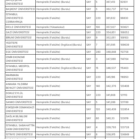
Hemşirelik (Fakülte) (Burslu)
SAY
5
367,413
92931
ÜNİVERSİTESİ
BAŞKENT ÜNİVERSİTESİ
Hemşirelik (Fakülte) (Burslu)
SAY
5
362,737
97704
İSTANBUL
ÜNİVERSİTESİ-
Hemşirelik (Fakülte)
SAY
220
361,632
98830
CERRAHPAŞA
DİCLE ÜNİVERSİTESİ
Hemşirelik (Yüksekokul)
SAY
100
357,027
103621
GAZİ ÜNİVERSİTESİ
Hemşirelik (Fakülte)
SAY
220
354,851
106052
BİRUNİ ÜNİVERSİTESİ
Hemşirelik (Fakülte) (Burslu)
SAY
9
352,051
109103
YEDİTEPE
Hemşirelik (Fakülte) (İngilizce)(Burslu)
SAY
7
351,595
109639
ÜNİVERSİTESİ
EGE ÜNİVERSİTESİ
Hemşirelik (Fakülte)
SAY
280
348,848
112758
İZMİR EKONOMİ
Hemşirelik (Fakülte) (Burslu)
SAY
3
347,089
114764
ÜNİVERSİTESİ
İSTANBUL MEDİPOL
Hemşirelik (Fakülte) (İngilizce)(Burslu)
SAY
15
346,537
115403
ÜNİVERSİTESİ
MARMARA
Hemşirelik (Fakülte)
SAY
220
345,196
116950
ÜNİVERSİTESİ
ANKARA YILDIRIM
Hemşirelik (Fakülte)
SAY
140
342,376
120408
BEYAZIT ÜNİVERSİTESİ
DOKUZ EYLÜL
Hemşirelik (Fakülte)
SAY
220
341,808
121113
ÜNİVERSİTESİ
SANKO ÜNİVERSİTESİ
Hemşirelik (Fakülte) (Burslu)
SAY
5
341,286
121789
ESKİŞEHİR OSMANGAZİ
Hemşirelik (Fakülte)
SAY
120
340,439
122854
ÜNİVERSİTESİ
SAĞLIK BİLİMLERİ
Hemşirelik (Fakülte)
SAY
80
340,33
123019
ÜNİVERSİTESİ
İSTANBUL SABAHATTİN
Hemşirelik (Fakülte) (Burslu)
SAY
4
339,793
123728
ZAİM ÜNİVERSİTESİ
İSTİNYE ÜNİVERSİTESİ
Hemşirelik (Fakülte) (Burslu)
SAY
8
338,915
124849