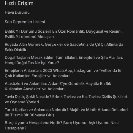
Hızlı Erişim
Hava Durumu
Son Depremler Listesi
Evlilik Yıl Dönümü Sözleri! En Özel Romantik, Duygusal ve Resimli
Evlilik Yıl dönümü Mesajları
Rüyada Altın Görmek: Gerçekler de Saadetiniz de Çil Çil Altınlarda
Saklı Olabilir!
Doğal Taşların Merak Edilen Tüm Etkileri, Enerjileri ve Şifa Alanları:
Hangi Doğal Taş Ne İşe Yarar?
Emojilerin Anlamları: 2023 WhatsApp, Instagram ve Twitter'da En
Çok Kullanılan Emojiler ve Anlamları
Atasözleri ve Anlamları: A'dan Z'ye Gündelik Hayatta En Sık
Kullanılan Atasözleri ve Anlamları
Tavla Diziliş Şekli Nasıldır? Erkek Tavlası ve Kız Tavlası Diziliş Şekilleri
ve Oynama Yönleri
Tarot Kartları ve Anlamları Nelerdir? Majör ve Minör Arkana Desteleri
İle Tılsımlı Bir Dünyaya Giriş
Burç Uyumu Hesaplama Nedir? Burç Uyumu, Aşk Uyumu Nasıl
Hesaplanır?