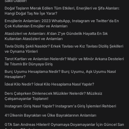
Saklı Olabilir!
Doğal Taşların Merak Edilen Tüm Etkileri, Enerjileri ve Şifa Alanları:
Hangi Doğal Taş Ne İşe Yarar?
Emojilerin Anlamları: 2023 WhatsApp, Instagram ve Twitter'da En
Çok Kullanılan Emojiler ve Anlamları
Atasözleri ve Anlamları: A'dan Z'ye Gündelik Hayatta En Sık
Kullanılan Atasözleri ve Anlamları
Tavla Diziliş Şekli Nasıldır? Erkek Tavlası ve Kız Tavlası Diziliş Şekilleri
ve Oynama Yönleri
Tarot Kartları ve Anlamları Nelerdir? Majör ve Minör Arkana Desteleri
İle Tılsımlı Bir Dünyaya Giriş
Burç Uyumu Hesaplama Nedir? Burç Uyumu, Aşk Uyumu Nasıl
Hesaplanır?
İdeal Kilo Nedir? İdeal Kilo Hesaplama Nasıl Yapılır?
Ders Çalışırken Dinlenecek Müzikler Nelerdir? Müziksiz
Çalışamayanlar Toplanın!
Instagram Giriş Nasıl Yapılır? Instagram'a Giriş İşlemleri Rehberi
41 Ülkenin Bayrakları ve Ülke Bayraklarının Anlamları
GTA San Andreas Hileleri! Oynamaya Doyamayanlar İçin Güncel San