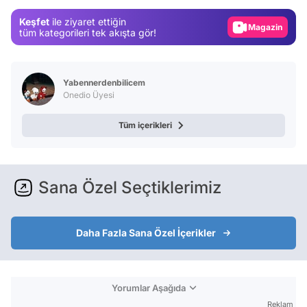
Keşfet
ile ziyaret ettiğin
Magazin
tüm kategorileri tek akışta gör!
Video
Test
Yabennerdenbilicem
Onedio Üyesi
Tüm içerikleri
Sana Özel Seçtiklerimiz
Daha Fazla Sana Özel İçerikler
Yorumlar Aşağıda
Reklam