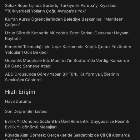
Sokak Röportajında Gurbetçi Türkiye ile Avrupa'yı Kıyasladı:
"Türkiye’deki Yolların Çoğu Avrupa’da Yok"
Kur'an Kursu Öğrencilerinden Belediye Başkanına: "Manifest’i
Çağırın"
Uzun Süredir Kanserle Mücadele Eden Şarkıcı Cansever Hayatını
Kaybetti
Kemerini Takmadığı İçin Uçak Kalkamadı: Küçük Çocuk Yüzünden
Yolcular 1 Gün Bekledi
Güvenlik Müdahale Etti: Manifest'in Bodrum'da Verdiği Konserde
Bir Genç Sahneye Atladı
ABD Ordusunda Görev Yapan Bir Türk, Kaliforniya Çöllerinin
Sıcaklığını Gösterdi
Hızlı Erişim
Hava Durumu
Son Depremler Listesi
Evlilik Yıl Dönümü Sözleri! En Özel Romantik, Duygusal ve Resimli
Evlilik Yıl dönümü Mesajları
Rüyada Altın Görmek: Gerçekler de Saadetiniz de Çil Çil Altınlarda