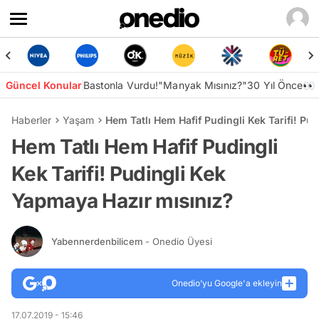
Güncel Konular
Bastonla Vurdu!
"Manyak Mısınız?"
30 Yıl Önce👀
Haberler
Yaşam
Hem Tatlı Hem Hafif Pudingli Kek Tarifi! Pu
Hem Tatlı Hem Hafif Pudingli
Kek Tarifi! Pudingli Kek
Yapmaya Hazır mısınız?
Yabennerdenbilicem
- Onedio Üyesi
Onedio’yu Google'a ekleyin
17.07.2019 - 15:46