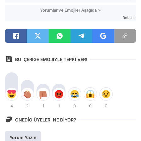
Yorumlar ve Emojiler Aşağıda
Reklam
BU İÇERİĞE EMOJİYLE TEPKİ VER!
4
2
1
1
0
0
0
ONEDİO ÜYELERİ NE DİYOR?
Yorum Yazın