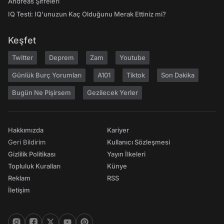
Andreas Şifreleri
IQ Testi: IQ'unuzun Kaç Olduğunu Merak Ettiniz mi?
Keşfet
Twitter
Deprem
Zam
Youtube
Günlük Burç Yorumları
A101
Tiktok
Son Dakika
Bugün Ne Pişirsem
Gezilecek Yerler
Hakkımızda
Kariyer
Geri Bildirim
Kullanıcı Sözleşmesi
Gizlilik Politikası
Yayın İlkeleri
Topluluk Kuralları
Künye
Reklam
RSS
İletişim