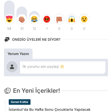
58
31
12
1
0
0
0
ONEDİO ÜYELERİ NE DİYOR?
Yorum Yazın
En Yeni İçerikler!
Genel Kültür
İstanbul'da Bu Hafta Sonu Çocuklarla Yapılacak