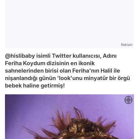
Reklam
@hislibaby isimli Twitter kullanıcısı, Adını
Feriha Koydum dizisinin en ikonik
sahnelerinden birisi olan Feriha'nın Halil ile
nişanlandığı günün 'look'unu minyatür bir örgü
bebek haline getirmiş!