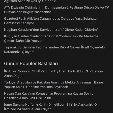
Ağustos Ailenize Çok İyi Gelecek!
ATV Dizisinin Çekimlerinin Durmasından 2 Reytinge Düşen Diziye TV
Dünyasında Bugün Yaşananlar
Gazeteci Fatih Atik'ten Çarpıcı İddia: Çerçeve Yasa Selahattin
Demirtaş'ı Kapsıyor
Nagihan Karadere'den Survivor İtirafı! "Ölene Kadar Giderim"
Kuruyan Çimleri Canlandıran Doğal Yöntem: Tek Bir Malzeme
Çimleri Daha Gür Yapıyor
Taşacak Bu Deniz'in Fadime'sinden Dikkat Çeken İtiraf! "İçimdeki
Karadenizli Çıkıyor"
Günün Popüler Başlıkları
İlk Anket Sonucu: YENİ Parti'nin Oy Oranı Belli Oldu, CHP Barajın
Altına Düştü!
Türkiye, Arabistan ve Pakistan Arasında Mekke Anlaşması: Birine
Yapılan Saldırı Hepsine Yapılmış Sayılacak
Hasan Can Kaya’nın Konuşanlar Programına Katılan Seyirci
Gözaltına Alınıp Sınır Dışı Edildi
İçme Suyuna Kur'an-ı Kerim Dinletiliyor: 31 Yıllık Alışkanlık, O
İlimizde 24 Saat Devam Ediyor