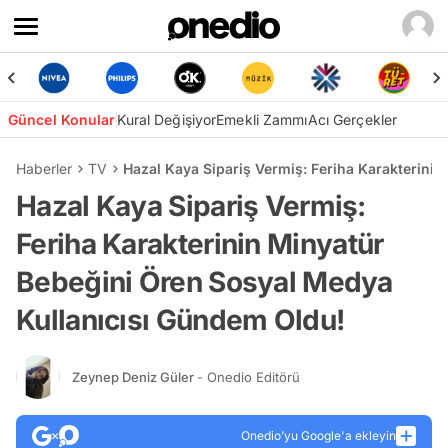
Güncel Konular
Kural Değişiyor
Emekli Zammı
Acı Gerçekler
Haberler
TV
Hazal Kaya Sipariş Vermiş: Feriha Karakterini
Hazal Kaya Sipariş Vermiş:
Feriha Karakterinin Minyatür
Bebeğini Ören Sosyal Medya
Kullanıcısı Gündem Oldu!
Zeynep Deniz Güler
- Onedio Editörü
Onedio’yu Google'a ekleyin