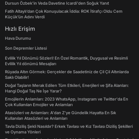
Dursun Özbek'in Veda Davetine Icardi'den Soğuk Yanıt
Fatih Altaylı’dan Çok Konuşulacak İddia: ROK İtirafçı Oldu Cem
Küçük’ün Adını Verdi
Hızlı Erişim
Hava Durumu
Son Depremler Listesi
Evlilik Yıl Dönümü Sözleri! En Özel Romantik, Duygusal ve Resimli
Evlilik Yıl dönümü Mesajları
Rüyada Altın Görmek: Gerçekler de Saadetiniz de Çil Çil Altınlarda
Saklı Olabilir!
Doğal Taşların Merak Edilen Tüm Etkileri, Enerjileri ve Şifa Alanları:
Hangi Doğal Taş Ne İşe Yarar?
Emojilerin Anlamları: 2023 WhatsApp, Instagram ve Twitter'da En
Çok Kullanılan Emojiler ve Anlamları
Atasözleri ve Anlamları: A'dan Z'ye Gündelik Hayatta En Sık
Kullanılan Atasözleri ve Anlamları
Tavla Diziliş Şekli Nasıldır? Erkek Tavlası ve Kız Tavlası Diziliş Şekilleri
ve Oynama Yönleri