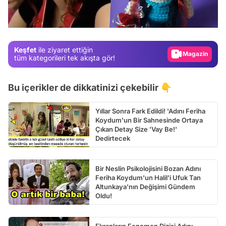
Test
Gündem
Magazin
Keşfet
ile ziyaret ettiğin
Video
tüm kategorileri tek akışta gör!
Test
Bu içerikler de dikkatinizi çekebilir 👇
Yıllar Sonra Fark Edildi! 'Adını Feriha
Koydum'un Bir Sahnesinde Ortaya
Çıkan Detay Size 'Vay Be!'
Dedirtecek
Bir Neslin Psikolojisini Bozan Adını
Feriha Koydum'un Halil'i Ufuk Tan
Altunkaya'nın Değişimi Gündem
Oldu!
Ekranların Fenomen Dizisi Adını