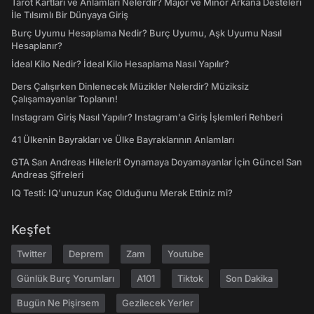
Tarot Kartları ve Anlamları Nelerdir? Majör ve Minör Arkana Desteleri
İle Tılsımlı Bir Dünyaya Giriş
Burç Uyumu Hesaplama Nedir? Burç Uyumu, Aşk Uyumu Nasıl
Hesaplanır?
İdeal Kilo Nedir? İdeal Kilo Hesaplama Nasıl Yapılır?
Ders Çalışırken Dinlenecek Müzikler Nelerdir? Müziksiz
Çalışamayanlar Toplanın!
Instagram Giriş Nasıl Yapılır? Instagram'a Giriş İşlemleri Rehberi
41 Ülkenin Bayrakları ve Ülke Bayraklarının Anlamları
GTA San Andreas Hileleri! Oynamaya Doyamayanlar İçin Güncel San
Andreas Şifreleri
IQ Testi: IQ'unuzun Kaç Olduğunu Merak Ettiniz mi?
Keşfet
Twitter
Deprem
Zam
Youtube
Günlük Burç Yorumları
A101
Tiktok
Son Dakika
Bugün Ne Pişirsem
Gezilecek Yerler