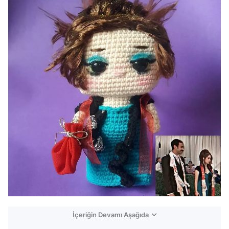
İçeriğin Devamı Aşağıda