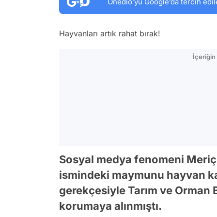
Onedio’yu Google’da tercih edil
Hayvanları artık rahat bırak!
İçeriği
Sosyal medya fenomeni Meriç 
ismindeki maymunu hayvan kaça
gerekçesiyle Tarım ve Orman Ba
korumaya alınmıştı.