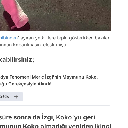
hibinden
' ayıran yetkililere tepki gösterirken bazıları
dan koparılmasını eleştirmişti.
abilirsiniz;
dya Fenomeni Meriç İzgi'nin Maymunu Koko,
uğu Gerekçesiyle Alındı!
üntüle
üre sonra da İzgi, Koko'yu geri
aymunun Koko olmadığı yeniden ikinci