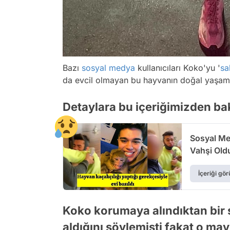
Bazı
sosyal medya
kullanıcıları Koko'yu '
sa
da evcil olmayan bu hayvanın doğal yaşamın
Detaylara bu içeriğimizden bak
Sosyal Me
Vahşi Old
İçeriği gör
Koko korumaya alındıktan bir s
aldığını söylemişti fakat o m