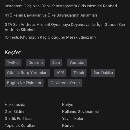
Instagram Giriş Nasıl Yapılır? Instagram'a Giriş İşlemleri Rehberi
41 Ülkenin Bayrakları ve Ülke Bayraklarının Anlamları
GTA San Andreas Hileleri! Oynamaya Doyamayanlar İçin Güncel San
Andreas Şifreleri
IQ Testi: IQ'unuzun Kaç Olduğunu Merak Ettiniz mi?
Keşfet
Twitter
Deprem
Zam
Youtube
Günlük Burç Yorumları
A101
Tiktok
Son Dakika
Bugün Ne Pişirsem
Gezilecek Yerler
Hakkımızda
Kariyer
Geri Bildirim
Kullanıcı Sözleşmesi
Gizlilik Politikası
Yayın İlkeleri
Topluluk Kuralları
Künye