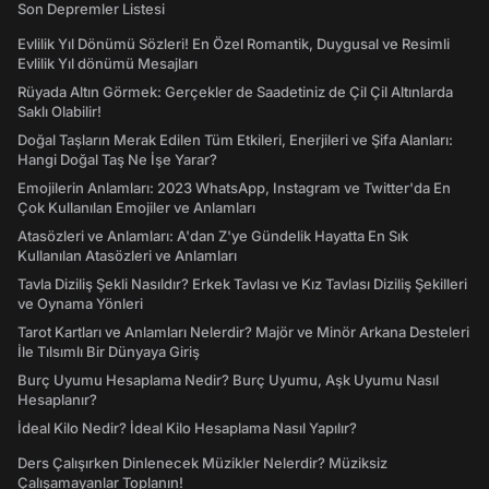
Son Depremler Listesi
Evlilik Yıl Dönümü Sözleri! En Özel Romantik, Duygusal ve Resimli
Evlilik Yıl dönümü Mesajları
Rüyada Altın Görmek: Gerçekler de Saadetiniz de Çil Çil Altınlarda
Saklı Olabilir!
Doğal Taşların Merak Edilen Tüm Etkileri, Enerjileri ve Şifa Alanları:
Hangi Doğal Taş Ne İşe Yarar?
Emojilerin Anlamları: 2023 WhatsApp, Instagram ve Twitter'da En
Çok Kullanılan Emojiler ve Anlamları
Atasözleri ve Anlamları: A'dan Z'ye Gündelik Hayatta En Sık
Kullanılan Atasözleri ve Anlamları
Tavla Diziliş Şekli Nasıldır? Erkek Tavlası ve Kız Tavlası Diziliş Şekilleri
ve Oynama Yönleri
Tarot Kartları ve Anlamları Nelerdir? Majör ve Minör Arkana Desteleri
İle Tılsımlı Bir Dünyaya Giriş
Burç Uyumu Hesaplama Nedir? Burç Uyumu, Aşk Uyumu Nasıl
Hesaplanır?
İdeal Kilo Nedir? İdeal Kilo Hesaplama Nasıl Yapılır?
Ders Çalışırken Dinlenecek Müzikler Nelerdir? Müziksiz
Çalışamayanlar Toplanın!