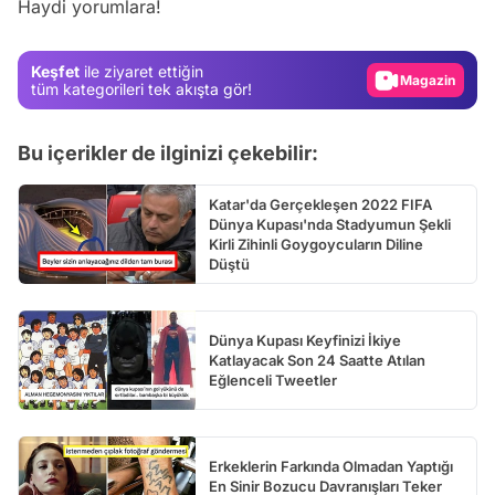
Haydi yorumlara!
Gündem
Magazin
Keşfet
ile ziyaret ettiğin
Video
tüm kategorileri tek akışta gör!
Test
Bu içerikler de ilginizi çekebilir:
Katar'da Gerçekleşen 2022 FIFA
Dünya Kupası'nda Stadyumun Şekli
Kirli Zihinli Goygoycuların Diline
Düştü
Dünya Kupası Keyfinizi İkiye
Katlayacak Son 24 Saatte Atılan
Eğlenceli Tweetler
Erkeklerin Farkında Olmadan Yaptığı
En Sinir Bozucu Davranışları Teker