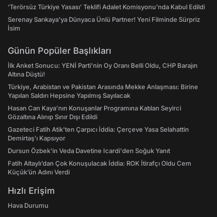
‘Terörsüz Türkiye Yasası’ Teklifi Adalet Komisyonu'nda Kabul Edildi
Serenay Sarıkaya'ya Dünyaca Ünlü Partner! Yeni Filminde Sürpriz
İsim
Günün Popüler Başlıkları
İlk Anket Sonucu: YENİ Parti'nin Oy Oranı Belli Oldu, CHP Barajın
Altına Düştü!
Türkiye, Arabistan ve Pakistan Arasında Mekke Anlaşması: Birine
Yapılan Saldırı Hepsine Yapılmış Sayılacak
Hasan Can Kaya’nın Konuşanlar Programına Katılan Seyirci
Gözaltına Alınıp Sınır Dışı Edildi
Gazeteci Fatih Atik'ten Çarpıcı İddia: Çerçeve Yasa Selahattin
Demirtaş'ı Kapsıyor
Dursun Özbek'in Veda Davetine Icardi'den Soğuk Yanıt
Fatih Altaylı’dan Çok Konuşulacak İddia: ROK İtirafçı Oldu Cem
Küçük’ün Adını Verdi
Hızlı Erişim
Hava Durumu