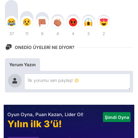
37
11
9
4
4
3
2
ONEDİO ÜYELERİ NE DİYOR?
Yorum Yazın
Oyun Oyna, Puan Kazan, Lider Ol!
Şimdi Oyna
Yılın ilk 3’ü!