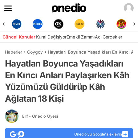
Güncel Konular
Kural Değişiyor
Emekli Zammı
Acı Gerçekler
Haberler
Goygoy
Hayatları Boyunca Yaşadıkları En Kırıcı A
Hayatları Boyunca Yaşadıkları
En Kırıcı Anları Paylaşırken Kâh
Yüzümüzü Güldürüp Kâh
Ağlatan 18 Kişi
Elif
- Onedio Üyesi
Onedio’yu Google'a ekleyin