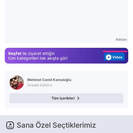
Video
Test
Gündem
Reklam
Magazin
Keşfet
ile ziyaret ettiğin
Video
tüm kategorileri tek akışta gör!
Test
Mehmet Cemil Kemaloğlu
Onedio Editörü
Tüm içerikleri
Sana Özel Seçtiklerimiz