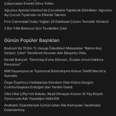
Çalışmadan Emekli Olma Yolları
Ağustos Ayında İstanbul'da Çocuklarla Yapılacak Etkinlikler: Ağustos
Ayı Çocuk Tiyatroları ve Etkinlik Takvimi
Fırın Camındaki İnatçı Yağları 20 Dakikada Çözen Temizlik Yöntemi
2 Bin Yıllık Betonun Sırrı Tuvaletten Çıktı
Günün Popüler Başlıkları
Bodrum’da 70 Bin TL Hesap Ödedikleri Mekandan “Rahmi Koç
Geliyor, Çıkın” Denilerek Kovulan Aile Şikayetçi Oldu
Devlet Bahçeli: “Demirtaş Evine Dönsün, Öcalan Umut Hakkına
Kavuşsun”
Milli Dayanışma ve Toplumsal Bütünleşme Kanun Teklifi Meclis’e
Sunuldu
Özge Özpirinçci İddialarıyla Gündem Olan Kübra Süzgün
Cumhurbaşkanı Erdoğan'dan Yardım İstedi
Ülkü Hilal Çiftçi'nin Babası, Reşit Olmayan Kızının 10 Yaş Büyük
Oyuncuyla Aşk Yaşadığını İddia Etti
Anıtkabir Ziyaretleriyle İçimizi Isıtan Aile Komşuları Tarafından
Dolandırılmış