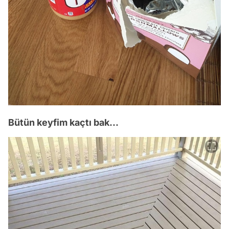
Bütün keyfim kaçtı bak...