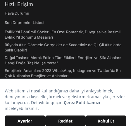
Hızlı Erişim
Hava Durumu
Son Depremler Listesi
Evlilik Yıl Dönümü Sözleri! En Özel Romantik, Duygusal ve Resimli
Evlilik Yıl dönümü Mesajları
Rüyada Altın Görmek: Gerçekler de Saadetiniz de Çil Çil Altınlarda
Saklı Olabilir!
Doğal Taşların Merak Edilen Tüm Etkileri, Enerjileri ve Şifa Alanları:
Hangi Doğal Taş Ne İşe Yarar?
Emojilerin Anlamları: 2023 WhatsApp, Instagram ve Twitter'da En
Çok Kullanılan Emojiler ve Anlamları
Atasözleri ve Anlamları: A'dan Z'ye Gündelik Hayatta En Sık
Kullanılan Atasözleri ve Anlamları
Tavla Diziliş Şekli Nasıldır? Erkek Tavlası ve Kız Tavlası Diziliş Şekilleri
ve Oynama Yönleri
Tarot Kartları ve Anlamları Nelerdir? Majör ve Minör Arkana Desteleri
İle Tılsımlı Bir Dünyaya Giriş
Burç Uyumu Hesaplama Nedir? Burç Uyumu, Aşk Uyumu Nasıl
Hesaplanır?