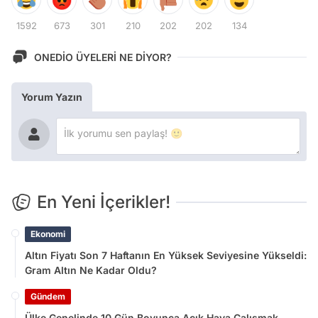
1592
673
301
210
202
202
134
ONEDİO ÜYELERİ NE DİYOR?
Yorum Yazın
En Yeni İçerikler!
Ekonomi
Altın Fiyatı Son 7 Haftanın En Yüksek Seviyesine Yükseldi:
Gram Altın Ne Kadar Oldu?
Gündem
Ülke Genelinde 10 Gün Boyunca Açık Hava Çalışmak