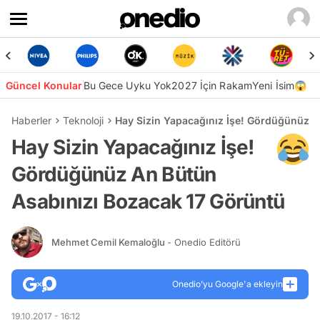
Güncel Konular
Bu Gece Uyku Yok
2027 İçin Rakam
Yeni İsim😱
Haberler
Teknoloji
Hay Sizin Yapacağınız İşe! Gördüğünüz A
Hay Sizin Yapacağınız İşe!
Gördüğünüz An Bütün
Asabınızı Bozacak 17 Görüntü
Mehmet Cemil Kemaloğlu
- Onedio Editörü
Onedio’yu Google'a ekleyin
19.10.2017 - 16:12