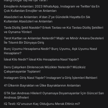
Hangi Doğal Taş Ne İşe Yarar?
Emojilerin Anlamları: 2023 WhatsApp, Instagram ve Twitter'da En
Çok Kullanılan Emojiler ve Anlamları
Atasözleri ve Anlamları: A'dan Z'ye Gündelik Hayatta En Sık
Kullanılan Atasözleri ve Anlamları
Tavla Diziliş Şekli Nasıldır? Erkek Tavlası ve Kız Tavlası Diziliş Şekilleri
ve Oynama Yönleri
Tarot Kartları ve Anlamları Nelerdir? Majör ve Minör Arkana Desteleri
İle Tılsımlı Bir Dünyaya Giriş
Burç Uyumu Hesaplama Nedir? Burç Uyumu, Aşk Uyumu Nasıl
Hesaplanır?
İdeal Kilo Nedir? İdeal Kilo Hesaplama Nasıl Yapılır?
Ders Çalışırken Dinlenecek Müzikler Nelerdir? Müziksiz
Çalışamayanlar Toplanın!
Instagram Giriş Nasıl Yapılır? Instagram'a Giriş İşlemleri Rehberi
41 Ülkenin Bayrakları ve Ülke Bayraklarının Anlamları
GTA San Andreas Hileleri! Oynamaya Doyamayanlar İçin Güncel San
Andreas Şifreleri
IQ Testi: IQ'unuzun Kaç Olduğunu Merak Ettiniz mi?