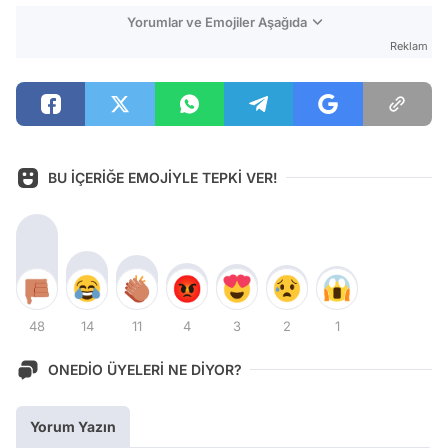
Yorumlar ve Emojiler Aşağıda
Reklam
BU İÇERİĞE EMOJİYLE TEPKİ VER!
48
14
11
4
3
2
1
ONEDİO ÜYELERİ NE DİYOR?
Yorum Yazın