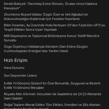
Devlet Bahçeli: “Demirtaş Evine Dönsün, Öcalan Umut Hakkına
Kavuşsun”
Zincirleme Rüşvet İddiası: Özgür Özel ve Veli Ağbaba’nın
Dokunulmazlığını Kaldırmak İçin Fezleke Hazırlandı
Bilim İnsanları, Ay Üzerinde Hızla İlerleyen 20'den Fazla Dev UFO'yu
Tespit Ettikten Sonra Uyarı Yayınladı
Milli Dayanışma ve Toplumsal Bütünleşme Kanun Teklifi Meclis’e
Sunuldu
Özge Özpirinçci İddialarıyla Gündem Olan Kübra Süzgün
Cumhurbaşkanı Erdoğan'dan Yardım İstedi
Hızlı Erişim
Hava Durumu
Son Depremler Listesi
Evlilik Yıl Dönümü Sözleri! En Özel Romantik, Duygusal ve Resimli
Evlilik Yıl dönümü Mesajları
Rüyada Altın Görmek: Gerçekler de Saadetiniz de Çil Çil Altınlarda
Saklı Olabilir!
Doğal Taşların Merak Edilen Tüm Etkileri, Enerjileri ve Şifa Alanları: