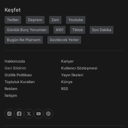
Keşfet
Twitter
Deprem
Zam
Youtube
Günlük Burç Yorumları
A101
Tiktok
Son Dakika
Bugün Ne Pişirsem
Gezilecek Yerler
Hakkımızda
Kariyer
Geri Bildirim
Kullanıcı Sözleşmesi
Gizlilik Politikası
Yayın İlkeleri
Topluluk Kuralları
Künye
Reklam
RSS
İletişim