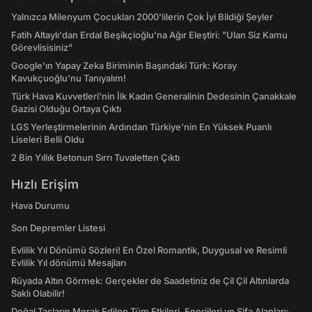
Yalnızca Milenyum Çocukları 2000'lilerin Çok İyi Bildiği Şeyler
Fatih Altaylı'dan Erdal Beşikçioğlu'na Ağır Eleştiri: "Ulan Siz Kamu
Görevlisisiniz"
Google'ın Yapay Zeka Biriminin Başındaki Türk: Koray
Kavukçuoğlu'nu Tanıyalım!
Türk Hava Kuvvetleri'nin İlk Kadın Generalinin Dedesinin Çanakkale
Gazisi Olduğu Ortaya Çıktı
LGS Yerleştirmelerinin Ardından Türkiye'nin En Yüksek Puanlı
Liseleri Belli Oldu
2 Bin Yıllık Betonun Sırrı Tuvaletten Çıktı
Hızlı Erişim
Hava Durumu
Son Depremler Listesi
Evlilik Yıl Dönümü Sözleri! En Özel Romantik, Duygusal ve Resimli
Evlilik Yıl dönümü Mesajları
Rüyada Altın Görmek: Gerçekler de Saadetiniz de Çil Çil Altınlarda
Saklı Olabilir!
Doğal Taşların Merak Edilen Tüm Etkileri, Enerjileri ve Şifa Alanları: