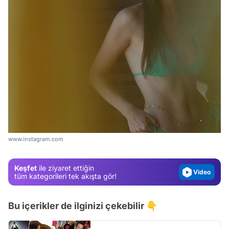
Video
Test
Gündem
Magazin
www.instagram.com
Video
Keşfet
ile ziyaret ettiğin
Test
tüm kategorileri tek akışta gör!
Bu içerikler de ilginizi çekebilir 👇