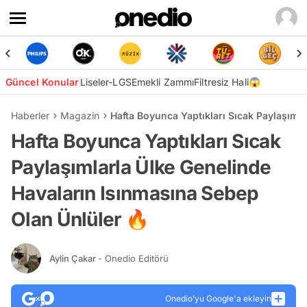
Güncel Konular
Liseler-LGS
Emekli Zammı
Filtresiz Hali😱
Haberler
Magazin
Hafta Boyunca Yaptıkları Sıcak Paylaşıml
Hafta Boyunca Yaptıkları Sıcak
Paylaşımlarla Ülke Genelinde
Havaların Isınmasına Sebep
Olan Ünlüler 🔥
Aylin Çakar
- Onedio Editörü
Onedio’yu Google'a ekleyin