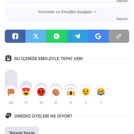
Reklam
Yorumlar ve Emojiler Aşağıda
Reklam
BU İÇERİĞE EMOJİYLE TEPKİ VER!
56
17
10
8
6
2
1
ONEDİO ÜYELERİ NE DİYOR?
Yorum Yazın