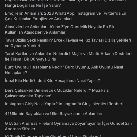
Hangi Doğal Taş Ne İşe Yarar?
Emojilerin Anlamları: 2023 WhatsApp, Instagram ve Twitter'da En
Çok Kullanılan Emojiler ve Anlamları
Atasözleri ve Anlamları: A'dan Z'ye Gündelik Hayatta En Sık
Kullanılan Atasözleri ve Anlamları
Tavla Diziliş Şekli Nasıldır? Erkek Tavlası ve Kız Tavlası Diziliş Şekilleri
ve Oynama Yönleri
Tarot Kartları ve Anlamları Nelerdir? Majör ve Minör Arkana Desteleri
İle Tılsımlı Bir Dünyaya Giriş
Burç Uyumu Hesaplama Nedir? Burç Uyumu, Aşk Uyumu Nasıl
Hesaplanır?
İdeal Kilo Nedir? İdeal Kilo Hesaplama Nasıl Yapılır?
Ders Çalışırken Dinlenecek Müzikler Nelerdir? Müziksiz
Çalışamayanlar Toplanın!
Instagram Giriş Nasıl Yapılır? Instagram'a Giriş İşlemleri Rehberi
41 Ülkenin Bayrakları ve Ülke Bayraklarının Anlamları
GTA San Andreas Hileleri! Oynamaya Doyamayanlar İçin Güncel San
Andreas Şifreleri
IQ Testi: IQ'unuzun Kaç Olduğunu Merak Ettiniz mi?