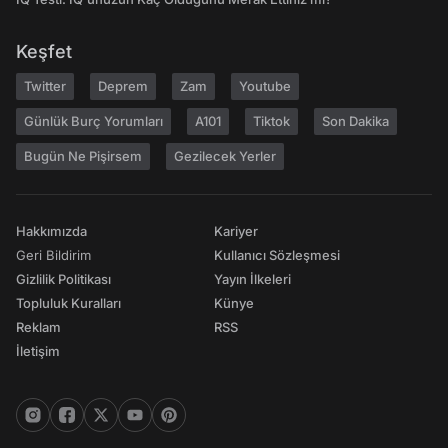
Keşfet
Twitter
Deprem
Zam
Youtube
Günlük Burç Yorumları
A101
Tiktok
Son Dakika
Bugün Ne Pişirsem
Gezilecek Yerler
Hakkımızda
Kariyer
Geri Bildirim
Kullanıcı Sözleşmesi
Gizlilik Politikası
Yayın İlkeleri
Topluluk Kuralları
Künye
Reklam
RSS
İletişim