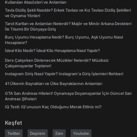
Kullanılan Atasözleri ve Anlamları
Tavla Diziliş Şekli Nasıldır? Erkek Tavlası ve Kız Tavlası Diziliş Şekilleri
ve Oynama Yönleri
Tarot Kartları ve Anlamları Nelerdir? Majör ve Minör Arkana Desteleri
İle Tılsımlı Bir Dünyaya Giriş
Burç Uyumu Hesaplama Nedir? Burç Uyumu, Aşk Uyumu Nasıl
Hesaplanır?
İdeal Kilo Nedir? İdeal Kilo Hesaplama Nasıl Yapılır?
Ders Çalışırken Dinlenecek Müzikler Nelerdir? Müziksiz
Çalışamayanlar Toplanın!
Instagram Giriş Nasıl Yapılır? Instagram'a Giriş İşlemleri Rehberi
41 Ülkenin Bayrakları ve Ülke Bayraklarının Anlamları
GTA San Andreas Hileleri! Oynamaya Doyamayanlar İçin Güncel San
Andreas Şifreleri
IQ Testi: IQ'unuzun Kaç Olduğunu Merak Ettiniz mi?
Keşfet
Twitter
Deprem
Zam
Youtube