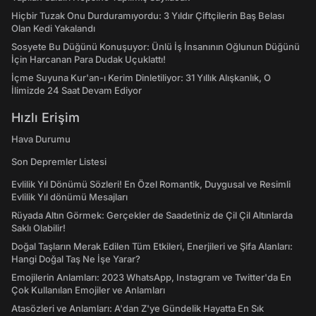
Hiçbir Tuzak Onu Durduramıyordu: 3 Yıldır Çiftçilerin Baş Belası
Olan Kedi Yakalandı
Sosyete Bu Düğünü Konuşuyor: Ünlü İş İnsanının Oğlunun Düğünü
İçin Harcanan Para Dudak Uçuklattı!
İçme Suyuna Kur'an-ı Kerim Dinletiliyor: 31 Yıllık Alışkanlık, O
İlimizde 24 Saat Devam Ediyor
Hızlı Erişim
Hava Durumu
Son Depremler Listesi
Evlilik Yıl Dönümü Sözleri! En Özel Romantik, Duygusal ve Resimli
Evlilik Yıl dönümü Mesajları
Rüyada Altın Görmek: Gerçekler de Saadetiniz de Çil Çil Altınlarda
Saklı Olabilir!
Doğal Taşların Merak Edilen Tüm Etkileri, Enerjileri ve Şifa Alanları:
Hangi Doğal Taş Ne İşe Yarar?
Emojilerin Anlamları: 2023 WhatsApp, Instagram ve Twitter'da En
Çok Kullanılan Emojiler ve Anlamları
Atasözleri ve Anlamları: A'dan Z'ye Gündelik Hayatta En Sık