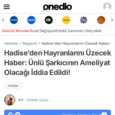
Güncel Konular
Kural Değişiyor
Emekli Zammı
Acı Gerçekler
Haberler
Magazin
Hadise'den Hayranlarını Üzecek Haber: Ünl
Hadise'den Hayranlarını Üzecek
Haber: Ünlü Şarkıcının Ameliyat
Olacağı İddia Edildi!
Hadise
Elif
- Onedio Üyesi
Onedio’yu Google'a ekleyin