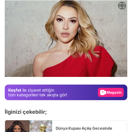
Video
Test
Gündem
Magazin
Keşfet
ile ziyaret ettiğin
Video
tüm kategorileri tek akışta gör!
Test
İlginizi çekebilir;
Dünya Kupası Açılış Gecesinde