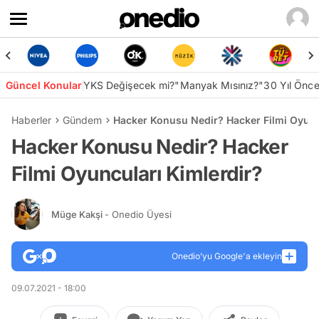
Güncel Konular
YKS Değişecek mi?
"Manyak Mısınız?"
30 Yıl Önc
Haberler
Gündem
Hacker Konusu Nedir? Hacker Filmi Oyunc
Hacker Konusu Nedir? Hacker
Filmi Oyuncuları Kimlerdir?
Müge Kakşi
- Onedio Üyesi
Onedio’yu Google'a ekleyin
09.07.2021 - 18:00