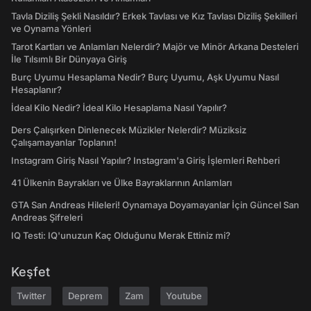
Tavla Diziliş Şekli Nasıldır? Erkek Tavlası ve Kız Tavlası Diziliş Şekilleri
ve Oynama Yönleri
Tarot Kartları ve Anlamları Nelerdir? Majör ve Minör Arkana Desteleri
İle Tılsımlı Bir Dünyaya Giriş
Burç Uyumu Hesaplama Nedir? Burç Uyumu, Aşk Uyumu Nasıl
Hesaplanır?
İdeal Kilo Nedir? İdeal Kilo Hesaplama Nasıl Yapılır?
Ders Çalışırken Dinlenecek Müzikler Nelerdir? Müziksiz
Çalışamayanlar Toplanın!
Instagram Giriş Nasıl Yapılır? Instagram'a Giriş İşlemleri Rehberi
41 Ülkenin Bayrakları ve Ülke Bayraklarının Anlamları
GTA San Andreas Hileleri! Oynamaya Doyamayanlar İçin Güncel San
Andreas Şifreleri
IQ Testi: IQ'unuzun Kaç Olduğunu Merak Ettiniz mi?
Keşfet
Twitter
Deprem
Zam
Youtube