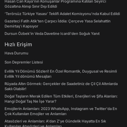
Hasan Can Kaya’nın Konuşanlar Programına Katılan Seyirci
Gözaltına Alınıp Sınır Dışı Edildi
‘Terörsüz Türkiye Yasası’ Teklifi Adalet Komisyonu'nda Kabul Edildi
Gazeteci Fatih Atik'ten Çarpıcı İddia: Çerçeve Yasa Selahattin
Demirtaş'ı Kapsıyor
Dursun Özbek'in Veda Davetine Icardi'den Soğuk Yanıt
Hızlı Erişim
Hava Durumu
Son Depremler Listesi
Evlilik Yıl Dönümü Sözleri! En Özel Romantik, Duygusal ve Resimli
Evlilik Yıl dönümü Mesajları
Rüyada Altın Görmek: Gerçekler de Saadetiniz de Çil Çil Altınlarda
Saklı Olabilir!
Doğal Taşların Merak Edilen Tüm Etkileri, Enerjileri ve Şifa Alanları:
Hangi Doğal Taş Ne İşe Yarar?
Emojilerin Anlamları: 2023 WhatsApp, Instagram ve Twitter'da En
Çok Kullanılan Emojiler ve Anlamları
Atasözleri ve Anlamları: A'dan Z'ye Gündelik Hayatta En Sık
Kullanılan Atasözleri ve Anlamları