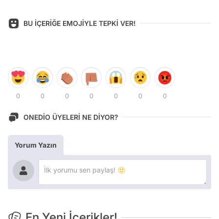
BU İÇERİĞE EMOJİYLE TEPKİ VER!
0
0
0
0
0
0
0
ONEDİO ÜYELERİ NE DİYOR?
Yorum Yazın
En Yeni İçerikler!