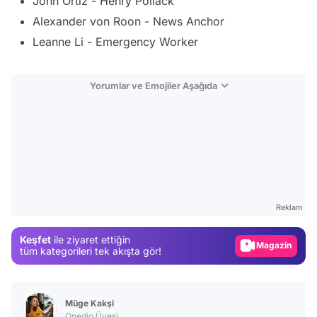
John Ortiz - Henry Pollack
Alexander von Roon - News Anchor
Leanne Li - Emergency Worker
Yorumlar ve Emojiler Aşağıda
Video
Test
Reklam
Gündem
Keşfet
ile ziyaret ettiğin
Magazin
tüm kategorileri tek akışta gör!
Video
Test
Müge Kakşi
Onedio Üyesi