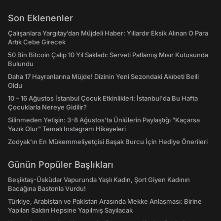
Son Eklenenler
Çalışanlara Yargıtay’dan Müjdeli Haber: Yıllardır Eksik Alınan O Para
Artık Cebe Girecek
50 Bin Bitcoin Çalıp 10 Yıl Sakladı: Serveti Patlamış Mısır Kutusunda
Bulundu
Daha 17 Hayranlarına Müjde! Dizinin Yeni Sezondaki Akıbeti Belli
Oldu
10 – 16 Ağustos İstanbul Çocuk Etkinlikleri: İstanbul'da Bu Hafta
Çocuklarla Nereye Gidilir?
Silinmeden Yetişin: 3-8 Ağustos'ta Ünlülerin Paylaştığı "Kaçarsa
Yazık Olur" Temalı Instagram Hikayeleri
Zodyak'ın En Mükemmeliyetçisi Başak Burcu İçin Hediye Önerileri
Günün Popüler Başlıkları
Beşiktaş-Üsküdar Vapurunda Yaşlı Kadın, Şort Giyen Kadının
Bacağına Bastonla Vurdu!
Türkiye, Arabistan ve Pakistan Arasında Mekke Anlaşması: Birine
Yapılan Saldırı Hepsine Yapılmış Sayılacak