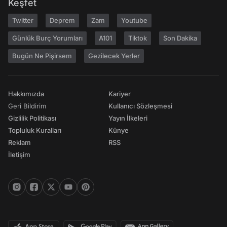
Keşfet
Twitter
Deprem
Zam
Youtube
Günlük Burç Yorumları
A101
Tiktok
Son Dakika
Bugün Ne Pişirsem
Gezilecek Yerler
Hakkımızda
Kariyer
Geri Bildirim
Kullanıcı Sözleşmesi
Gizlilik Politikası
Yayın İlkeleri
Topluluk Kuralları
Künye
Reklam
RSS
İletişim