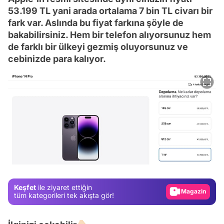
53.199 TL yani arada ortalama 7 bin TL civarı bir
fark var. Aslında bu fiyat farkına şöyle de
bakabilirsiniz. Hem bir telefon alıyorsunuz hem
de farklı bir ülkeyi gezmiş oluyorsunuz ve
cebinizde para kalıyor.
Video
Test
Gündem
Keşfet
ile ziyaret ettiğin
Magazin
tüm kategorileri tek akışta gör!
Video