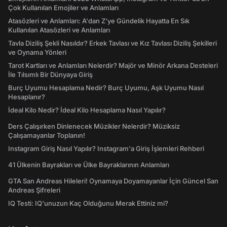
Çok Kullanılan Emojiler ve Anlamları
Atasözleri ve Anlamları: A'dan Z'ye Gündelik Hayatta En Sık
Kullanılan Atasözleri ve Anlamları
Tavla Diziliş Şekli Nasıldır? Erkek Tavlası ve Kız Tavlası Diziliş Şekilleri
ve Oynama Yönleri
Tarot Kartları ve Anlamları Nelerdir? Majör ve Minör Arkana Desteleri
İle Tılsımlı Bir Dünyaya Giriş
Burç Uyumu Hesaplama Nedir? Burç Uyumu, Aşk Uyumu Nasıl
Hesaplanır?
İdeal Kilo Nedir? İdeal Kilo Hesaplama Nasıl Yapılır?
Ders Çalışırken Dinlenecek Müzikler Nelerdir? Müziksiz
Çalışamayanlar Toplanın!
Instagram Giriş Nasıl Yapılır? Instagram'a Giriş İşlemleri Rehberi
41 Ülkenin Bayrakları ve Ülke Bayraklarının Anlamları
GTA San Andreas Hileleri! Oynamaya Doyamayanlar İçin Güncel San
Andreas Şifreleri
IQ Testi: IQ'unuzun Kaç Olduğunu Merak Ettiniz mi?