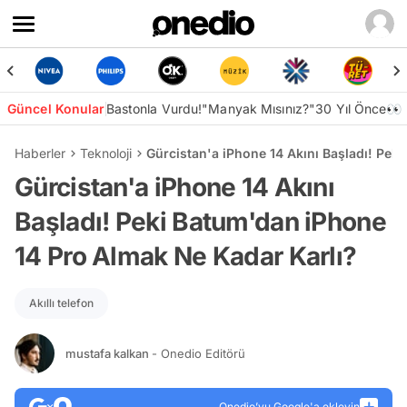
Güncel Konular
Bastonla Vurdu!
"Manyak Mısınız?"
30 Yıl Önce👀
Haberler
Teknoloji
Gürcistan'a iPhone 14 Akını Başladı! Pek
Gürcistan'a iPhone 14 Akını
Başladı! Peki Batum'dan iPhone
14 Pro Almak Ne Kadar Karlı?
Akıllı telefon
mustafa kalkan
- Onedio Editörü
Onedio’yu Google'a ekleyin