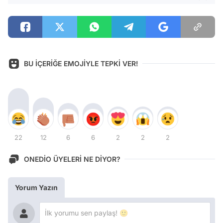
BU İÇERİĞE EMOJİYLE TEPKİ VER!
22
12
6
6
2
2
2
ONEDİO ÜYELERİ NE DİYOR?
Yorum Yazın