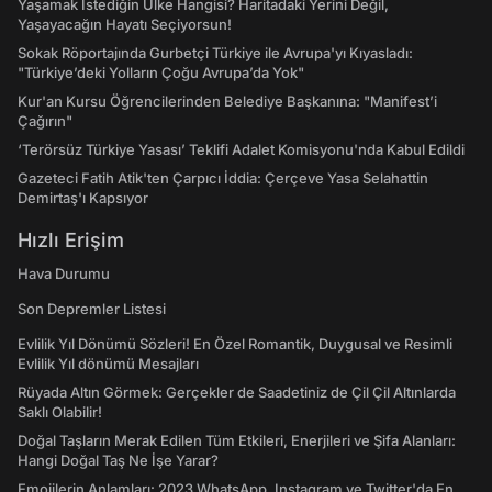
Yaşamak İstediğin Ülke Hangisi? Haritadaki Yerini Değil,
Yaşayacağın Hayatı Seçiyorsun!
Sokak Röportajında Gurbetçi Türkiye ile Avrupa'yı Kıyasladı:
"Türkiye’deki Yolların Çoğu Avrupa’da Yok"
Kur'an Kursu Öğrencilerinden Belediye Başkanına: "Manifest’i
Çağırın"
‘Terörsüz Türkiye Yasası’ Teklifi Adalet Komisyonu'nda Kabul Edildi
Gazeteci Fatih Atik'ten Çarpıcı İddia: Çerçeve Yasa Selahattin
Demirtaş'ı Kapsıyor
Hızlı Erişim
Hava Durumu
Son Depremler Listesi
Evlilik Yıl Dönümü Sözleri! En Özel Romantik, Duygusal ve Resimli
Evlilik Yıl dönümü Mesajları
Rüyada Altın Görmek: Gerçekler de Saadetiniz de Çil Çil Altınlarda
Saklı Olabilir!
Doğal Taşların Merak Edilen Tüm Etkileri, Enerjileri ve Şifa Alanları:
Hangi Doğal Taş Ne İşe Yarar?
Emojilerin Anlamları: 2023 WhatsApp, Instagram ve Twitter'da En