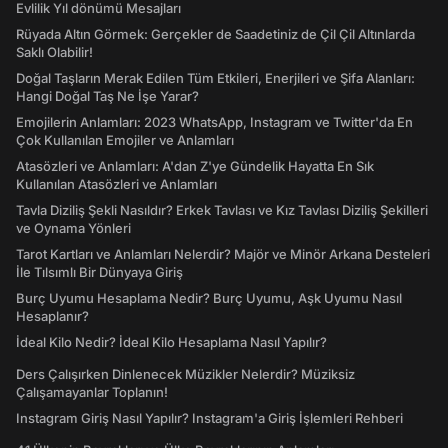
Evlilik Yıl dönümü Mesajları
Rüyada Altın Görmek: Gerçekler de Saadetiniz de Çil Çil Altınlarda
Saklı Olabilir!
Doğal Taşların Merak Edilen Tüm Etkileri, Enerjileri ve Şifa Alanları:
Hangi Doğal Taş Ne İşe Yarar?
Emojilerin Anlamları: 2023 WhatsApp, Instagram ve Twitter'da En
Çok Kullanılan Emojiler ve Anlamları
Atasözleri ve Anlamları: A'dan Z'ye Gündelik Hayatta En Sık
Kullanılan Atasözleri ve Anlamları
Tavla Diziliş Şekli Nasıldır? Erkek Tavlası ve Kız Tavlası Diziliş Şekilleri
ve Oynama Yönleri
Tarot Kartları ve Anlamları Nelerdir? Majör ve Minör Arkana Desteleri
İle Tılsımlı Bir Dünyaya Giriş
Burç Uyumu Hesaplama Nedir? Burç Uyumu, Aşk Uyumu Nasıl
Hesaplanır?
İdeal Kilo Nedir? İdeal Kilo Hesaplama Nasıl Yapılır?
Ders Çalışırken Dinlenecek Müzikler Nelerdir? Müziksiz
Çalışamayanlar Toplanın!
Instagram Giriş Nasıl Yapılır? Instagram'a Giriş İşlemleri Rehberi