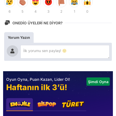
6
5
4
3
2
1
0
ONEDİO ÜYELERİ NE DİYOR?
Yorum Yazın
Oyun Oyna, Puan Kazan, Lider Ol!
Şimdi Oyna
Haftanın ilk 3’ü!