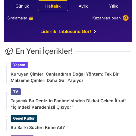
Günlük
Haftalık
Aylık
Yıllık
Sıralamalar 👑
Kazanılan puan
Liderlik Tablosunu Gör!
En Yeni İçerikler!
Yaşam
Kuruyan Çimleri Canlandıran Doğal Yöntem: Tek Bir
Malzeme Çimleri Daha Gür Yapıyor
TV
Taşacak Bu Deniz'in Fadime'sinden Dikkat Çeken İtiraf!
"İçimdeki Karadenizli Çıkıyor"
Genel Kültür
Bu Şarkı Sözleri Kime Ait?