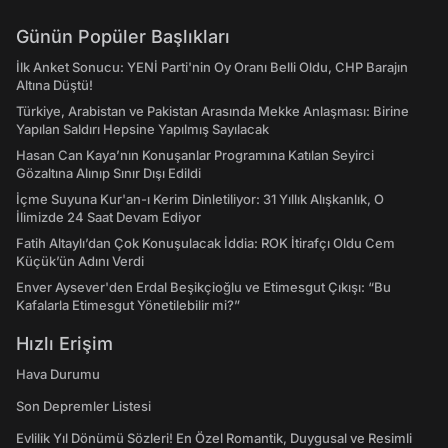
Günün Popüler Başlıkları
İlk Anket Sonucu: YENİ Parti'nin Oy Oranı Belli Oldu, CHP Barajın
Altına Düştü!
Türkiye, Arabistan ve Pakistan Arasında Mekke Anlaşması: Birine
Yapılan Saldırı Hepsine Yapılmış Sayılacak
Hasan Can Kaya’nın Konuşanlar Programına Katılan Seyirci
Gözaltına Alınıp Sınır Dışı Edildi
İçme Suyuna Kur'an-ı Kerim Dinletiliyor: 31 Yıllık Alışkanlık, O
İlimizde 24 Saat Devam Ediyor
Fatih Altaylı’dan Çok Konuşulacak İddia: ROK İtirafçı Oldu Cem
Küçük’ün Adını Verdi
Enver Aysever'den Erdal Beşikçioğlu ve Etimesgut Çıkışı: “Bu
Kafalarla Etimesgut Yönetilebilir mi?”
Hızlı Erişim
Hava Durumu
Son Depremler Listesi
Evlilik Yıl Dönümü Sözleri! En Özel Romantik, Duygusal ve Resimli