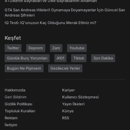
41 Ülkenin Bayrakları ve Ülke Bayraklarının Anlamları
GTA San Andreas Hileleri! Oynamaya Doyamayanlar İçin Güncel San
Andreas Şifreleri
IQ Testi: IQ'unuzun Kaç Olduğunu Merak Ettiniz mi?
Keşfet
Twitter
Deprem
Zam
Youtube
Günlük Burç Yorumları
A101
Tiktok
Son Dakika
Bugün Ne Pişirsem
Gezilecek Yerler
Hakkımızda
Kariyer
Geri Bildirim
Kullanıcı Sözleşmesi
Gizlilik Politikası
Yayın İlkeleri
Topluluk Kuralları
Künye
Reklam
RSS
İletişim