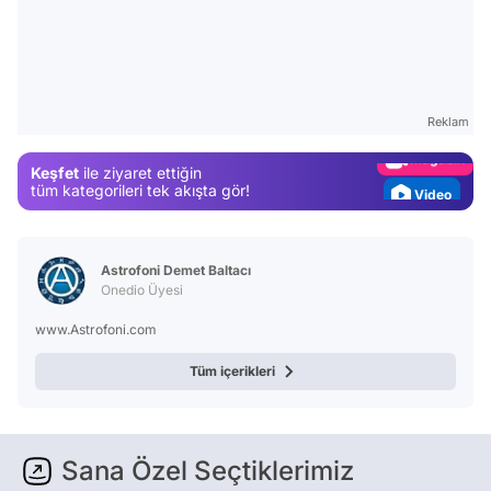
Video
Test
Gündem
Reklam
Magazin
Keşfet
ile ziyaret ettiğin
Video
tüm kategorileri tek akışta gör!
Test
Astrofoni Demet Baltacı
Onedio Üyesi
www.Astrofoni.com
Tüm içerikleri
Sana Özel Seçtiklerimiz