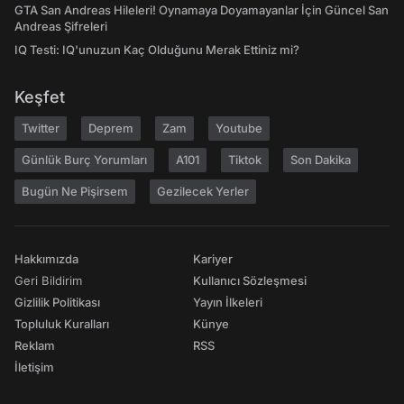
GTA San Andreas Hileleri! Oynamaya Doyamayanlar İçin Güncel San
Andreas Şifreleri
IQ Testi: IQ'unuzun Kaç Olduğunu Merak Ettiniz mi?
Keşfet
Twitter
Deprem
Zam
Youtube
Günlük Burç Yorumları
A101
Tiktok
Son Dakika
Bugün Ne Pişirsem
Gezilecek Yerler
Hakkımızda
Kariyer
Geri Bildirim
Kullanıcı Sözleşmesi
Gizlilik Politikası
Yayın İlkeleri
Topluluk Kuralları
Künye
Reklam
RSS
İletişim