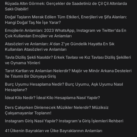
Rüyada Altın Görmek: Gerçekler de Saadetiniz de Çil Çil Altınlarda
Saklı Olabilir!
Doğal Taşların Merak Edilen Tüm Etkileri, Enerjileri ve Şifa Alanları:
Hangi Doğal Taş Ne İşe Yarar?
Emojilerin Anlamları: 2023 WhatsApp, Instagram ve Twitter'da En
Çok Kullanılan Emojiler ve Anlamları
Atasözleri ve Anlamları: A'dan Z'ye Gündelik Hayatta En Sık
Kullanılan Atasözleri ve Anlamları
Tavla Diziliş Şekli Nasıldır? Erkek Tavlası ve Kız Tavlası Diziliş Şekilleri
ve Oynama Yönleri
Tarot Kartları ve Anlamları Nelerdir? Majör ve Minör Arkana Desteleri
İle Tılsımlı Bir Dünyaya Giriş
Burç Uyumu Hesaplama Nedir? Burç Uyumu, Aşk Uyumu Nasıl
Hesaplanır?
İdeal Kilo Nedir? İdeal Kilo Hesaplama Nasıl Yapılır?
Ders Çalışırken Dinlenecek Müzikler Nelerdir? Müziksiz
Çalışamayanlar Toplanın!
Instagram Giriş Nasıl Yapılır? Instagram'a Giriş İşlemleri Rehberi
41 Ülkenin Bayrakları ve Ülke Bayraklarının Anlamları