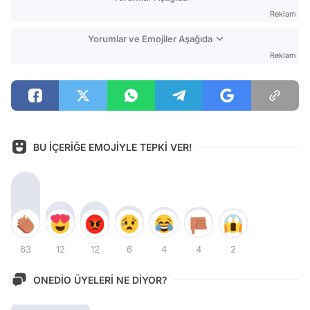
Reklam
Yorumlar ve Emojiler Aşağıda
Reklam
BU İÇERİĞE EMOJİYLE TEPKİ VER!
63
12
12
6
4
4
2
ONEDİO ÜYELERİ NE DİYOR?