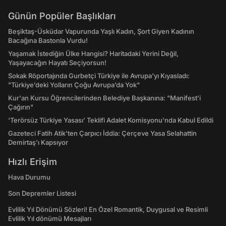
Günün Popüler Başlıkları
Beşiktaş-Üsküdar Vapurunda Yaşlı Kadın, Şort Giyen Kadının
Bacağına Bastonla Vurdu!
Yaşamak İstediğin Ülke Hangisi? Haritadaki Yerini Değil,
Yaşayacağın Hayatı Seçiyorsun!
Sokak Röportajında Gurbetçi Türkiye ile Avrupa'yı Kıyasladı:
"Türkiye’deki Yolların Çoğu Avrupa’da Yok"
Kur'an Kursu Öğrencilerinden Belediye Başkanına: "Manifest’i
Çağırın"
‘Terörsüz Türkiye Yasası’ Teklifi Adalet Komisyonu'nda Kabul Edildi
Gazeteci Fatih Atik'ten Çarpıcı İddia: Çerçeve Yasa Selahattin
Demirtaş'ı Kapsıyor
Hızlı Erişim
Hava Durumu
Son Depremler Listesi
Evlilik Yıl Dönümü Sözleri! En Özel Romantik, Duygusal ve Resimli
Evlilik Yıl dönümü Mesajları