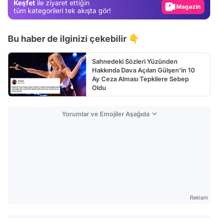
Keşfet
ile ziyaret ettiğin
tüm kategorileri tek akışta gör!
Video
Test
Bu haber de ilginizi çekebilir 👇
Sahnedeki Sözleri Yüzünden
Hakkında Dava Açılan Gülşen'in 10
Ay Ceza Alması Tepkilere Sebep
Oldu
Yorumlar ve Emojiler Aşağıda
Reklam