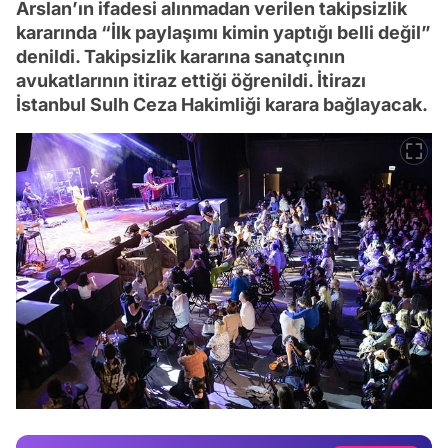
Arslan’ın ifadesi alınmadan verilen takipsizlik
kararında “İlk paylaşımı kimin yaptığı belli değil”
denildi. Takipsizlik kararına sanatçının
avukatlarının itiraz ettiği öğrenildi. İtirazı
İstanbul Sulh Ceza Hakimliği karara bağlayacak.
Video
Test
Gündem
Magazin