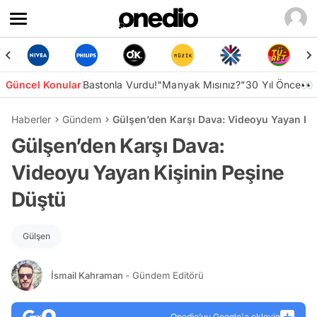
Güncel Konular
Bastonla Vurdu!
"Manyak Mısınız?"
30 Yıl Önce👀
Haberler
Gündem
Gülşen’den Karşı Dava: Videoyu Yayan Ki
Gülşen’den Karşı Dava:
Videoyu Yayan Kişinin Peşine
Düştü
Gülşen
İsmail Kahraman
- Gündem Editörü
Onedio’yu Google'a ekleyin