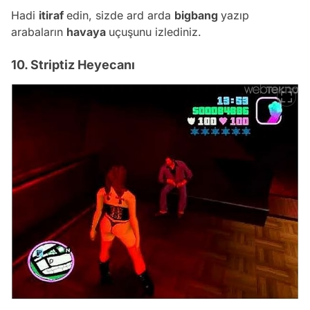
Hadi
itiraf
edin, sizde ard arda
bigbang
yazıp
arabaların
havaya
uçuşunu izlediniz.
10. Striptiz Heyecanı