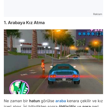
Reklam
1. Arabaya Kız Atma
Ne zaman bir
hatun
görülse
araba
kenara çekilir ve kız
içeri alınır. İşi bitirdikten sonra
öldürülür
ve
para
geri