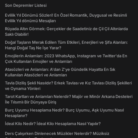
Son Depremler Listesi
Evlilik Yıl Dönümü Sözleri! En Özel Romantik, Duygusal ve Resimli
Evlilik Yıl dönümü Mesajları
Rüyada Altın Görmek: Gerçekler de Saadetiniz de Çil Çil Altınlarda
Saklı Olabilir!
Doğal Taşların Merak Edilen Tüm Etkileri, Enerjileri ve Şifa Alanları:
Hangi Doğal Taş Ne İşe Yarar?
Emojilerin Anlamları: 2023 WhatsApp, Instagram ve Twitter'da En
Çok Kullanılan Emojiler ve Anlamları
Atasözleri ve Anlamları: A'dan Z'ye Gündelik Hayatta En Sık
Kullanılan Atasözleri ve Anlamları
Tavla Diziliş Şekli Nasıldır? Erkek Tavlası ve Kız Tavlası Diziliş Şekilleri
ve Oynama Yönleri
Tarot Kartları ve Anlamları Nelerdir? Majör ve Minör Arkana Desteleri
İle Tılsımlı Bir Dünyaya Giriş
Burç Uyumu Hesaplama Nedir? Burç Uyumu, Aşk Uyumu Nasıl
Hesaplanır?
İdeal Kilo Nedir? İdeal Kilo Hesaplama Nasıl Yapılır?
Ders Çalışırken Dinlenecek Müzikler Nelerdir? Müziksiz