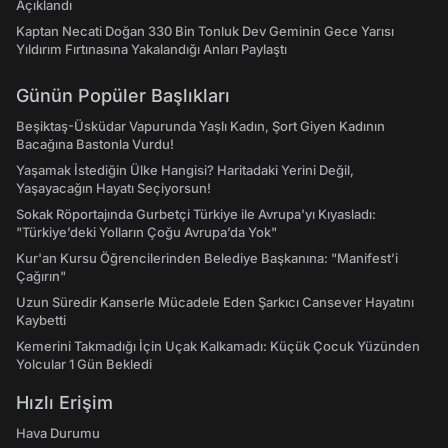
Açıklandı
Kaptan Necati Doğan 330 Bin Tonluk Dev Geminin Gece Yarısı
Yıldırım Fırtınasına Yakalandığı Anları Paylaştı
Günün Popüler Başlıkları
Beşiktaş-Üsküdar Vapurunda Yaşlı Kadın, Şort Giyen Kadının
Bacağına Bastonla Vurdu!
Yaşamak İstediğin Ülke Hangisi? Haritadaki Yerini Değil,
Yaşayacağın Hayatı Seçiyorsun!
Sokak Röportajında Gurbetçi Türkiye ile Avrupa'yı Kıyasladı:
"Türkiye’deki Yolların Çoğu Avrupa’da Yok"
Kur'an Kursu Öğrencilerinden Belediye Başkanına: "Manifest’i
Çağırın"
Uzun Süredir Kanserle Mücadele Eden Şarkıcı Cansever Hayatını
Kaybetti
Kemerini Takmadığı İçin Uçak Kalkamadı: Küçük Çocuk Yüzünden
Yolcular 1 Gün Bekledi
Hızlı Erişim
Hava Durumu