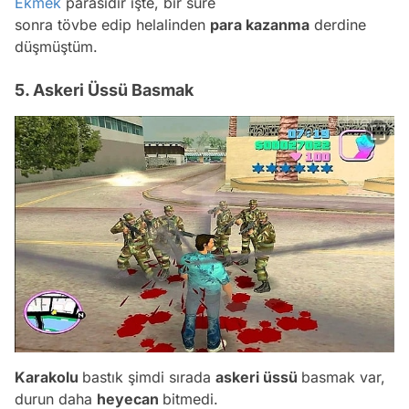
Ekmek
parasıdır işte, bir süre
sonra tövbe edip helalinden
para kazanma
derdine
düşmüştüm.
5. Askeri Üssü Basmak
Karakolu
bastık şimdi sırada
askeri üssü
basmak var,
durun daha
heyecan
bitmedi.