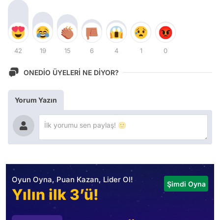
42
19
15
6
4
1
0
ONEDİO ÜYELERİ NE DİYOR?
Yorum Yazın
Oyun Oyna, Puan Kazan, Lider Ol!
Şimdi Oyna
Yılın ilk 3’ü!