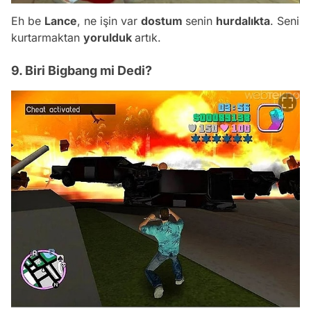
Eh be
Lance
, ne işin var
dostum
senin
hurdalıkta
. Seni
kurtarmaktan
yorulduk
artık.
9. Biri Bigbang mi Dedi?