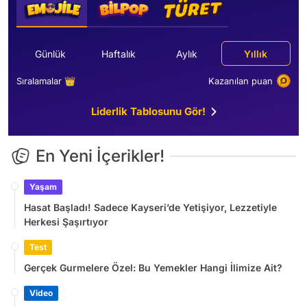
Günlük
Haftalık
Aylık
Yıllık
Sıralamalar 👑
Kazanılan puan
Liderlik Tablosunu Gör!
En Yeni İçerikler!
Yaşam
Hasat Başladı! Sadece Kayseri’de Yetişiyor, Lezzetiyle
Herkesi Şaşırtıyor
Test
Gerçek Gurmelere Özel: Bu Yemekler Hangi İlimize Ait?
Video