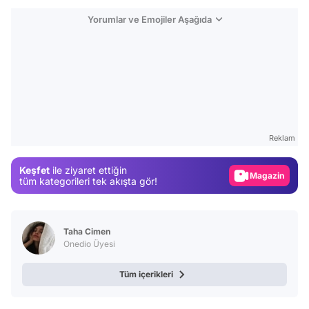
Yorumlar ve Emojiler Aşağıda
Video
Test
Gündem
Reklam
Magazin
Keşfet
ile ziyaret ettiğin
Video
tüm kategorileri tek akışta gör!
Test
Taha Cimen
Onedio Üyesi
Tüm içerikleri