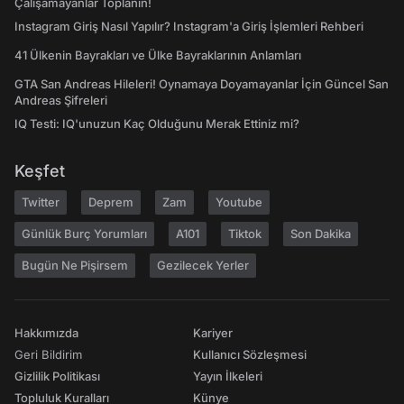
Çalışamayanlar Toplanın!
Instagram Giriş Nasıl Yapılır? Instagram'a Giriş İşlemleri Rehberi
41 Ülkenin Bayrakları ve Ülke Bayraklarının Anlamları
GTA San Andreas Hileleri! Oynamaya Doyamayanlar İçin Güncel San
Andreas Şifreleri
IQ Testi: IQ'unuzun Kaç Olduğunu Merak Ettiniz mi?
Keşfet
Twitter
Deprem
Zam
Youtube
Günlük Burç Yorumları
A101
Tiktok
Son Dakika
Bugün Ne Pişirsem
Gezilecek Yerler
Hakkımızda
Kariyer
Geri Bildirim
Kullanıcı Sözleşmesi
Gizlilik Politikası
Yayın İlkeleri
Topluluk Kuralları
Künye