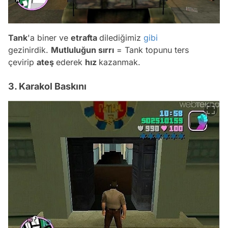
Tank
'a biner ve
etrafta
dilediğimiz
gibi
gezinirdik.
Mutluluğun sırrı
= Tank topunu ters
çevirip
ateş
ederek
hız
kazanmak.
3. Karakol Baskını