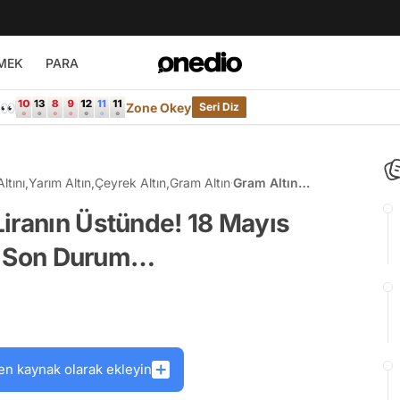
MEK
PARA
e👀
Zone Okey
Seri Diz
ltını
,
Yarım Altın
,
Çeyrek Altın
,
Gram Altın
Gram Altın
Yeniden 500
iranın Üstünde! 18 Mayıs
Liranın Üstünde!
18 Mayıs
arı Son Durum…
Kapalıçarşı Altın
Fiyatları Son
Durum…
en kaynak olarak ekleyin