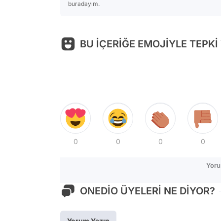
buradayım.
BU İÇERİĞE EMOJİYLE TEPKİ
0
0
0
0
Yoru
ONEDİO ÜYELERİ NE DİYOR?
Yorum Yazın