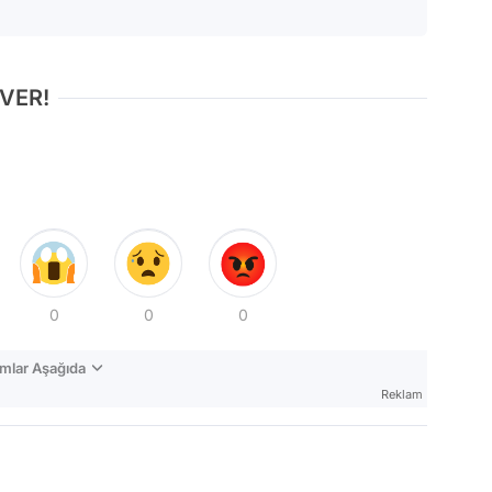
 VER!
0
0
0
mlar Aşağıda
Reklam