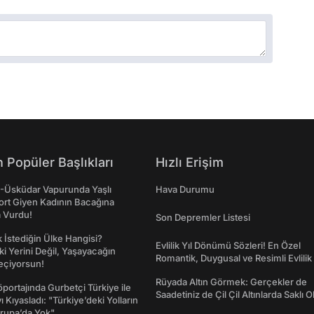
 Popüler Başlıkları
Hızlı Erişim
ş-Üsküdar Vapurunda Yaşlı
Hava Durumu
ort Giyen Kadının Bacağına
a Vurdu!
Son Depremler Listesi
İstediğin Ülke Hangisi?
Evlilik Yıl Dönümü Sözleri! En Özel
ki Yerini Değil, Yaşayacağın
Romantik, Duygusal ve Resimli Evlilik 
eçiyorsun!
dönümü Mesajları
Rüyada Altın Görmek: Gerçekler de
portajında Gurbetçi Türkiye ile
Saadetiniz de Çil Çil Altınlarda Saklı Ol
ı Kıyasladı: "Türkiye’deki Yolların
rupa’da Yok"