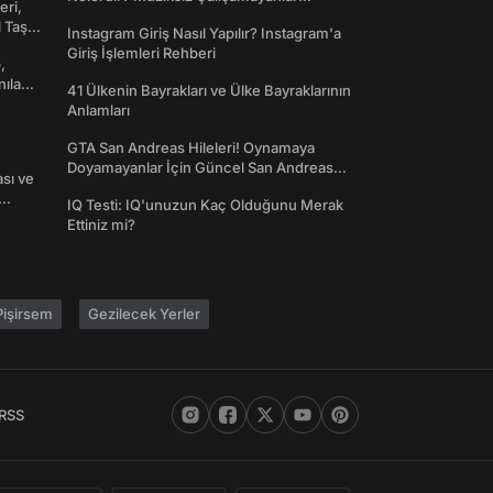
eri,
Toplanın!
l Taş
Instagram Giriş Nasıl Yapılır? Instagram'a
Giriş İşlemleri Rehberi
,
nılan
41 Ülkenin Bayrakları ve Ülke Bayraklarının
Anlamları
GTA San Andreas Hileleri! Oynamaya
Doyamayanlar İçin Güncel San Andreas
ası ve
Şifreleri
IQ Testi: IQ'unuzun Kaç Olduğunu Merak
Ettiniz mi?
işirsem
Gezilecek Yerler
RSS