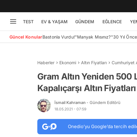
TEST
EV & YAŞAM
GÜNDEM
EĞLENCE
YE
Güncel Konular
Bastonla Vurdu!
"Manyak Mısınız?"
30 Yıl Önc
Haberler
Ekonomi
Altın Fiyatları
Cumhuriyet A
Gram Altın Yeniden 500 L
Kapalıçarşı Altın Fiyatl
İsmail Kahraman
- Gündem Editörü
18.05.2021 - 07:59
Onedio’yu Google’da tercih edil