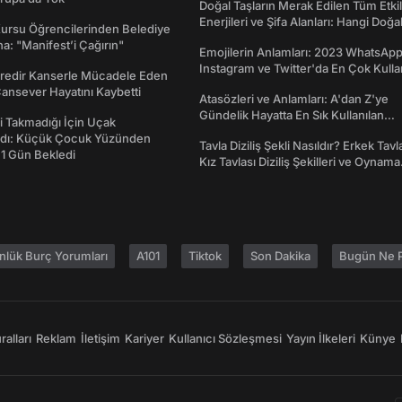
Doğal Taşların Merak Edilen Tüm Etkil
Enerjileri ve Şifa Alanları: Hangi Doğa
Kursu Öğrencilerinden Belediye
Ne İşe Yarar?
a: "Manifest’i Çağırın"
Emojilerin Anlamları: 2023 WhatsApp
Instagram ve Twitter'da En Çok Kulla
redir Kanserle Mücadele Eden
Emojiler ve Anlamları
Cansever Hayatını Kaybetti
Atasözleri ve Anlamları: A'dan Z'ye
Gündelik Hayatta En Sık Kullanılan
 Takmadığı İçin Uçak
Atasözleri ve Anlamları
dı: Küçük Çocuk Yüzünden
Tavla Diziliş Şekli Nasıldır? Erkek Tavl
 1 Gün Bekledi
Kız Tavlası Diziliş Şekilleri ve Oynama
Yönleri
nlük Burç Yorumları
A101
Tiktok
Son Dakika
Bugün Ne P
alları
Reklam
İletişim
Kariyer
Kullanıcı Sözleşmesi
Yayın İlkeleri
Künye