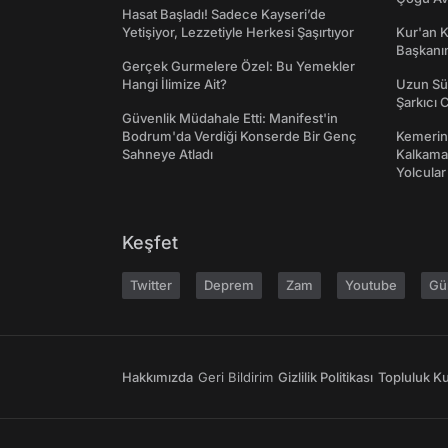
Hasat Başladı! Sadece Kayseri’de
Yetişiyor, Lezzetiyle Herkesi Şaşırtıyor
Kur'an 
Başkanın
Gerçek Gurmelere Özel: Bu Yemekler
Hangi İlimize Ait?
Uzun Sü
Şarkıcı 
Güvenlik Müdahale Etti: Manifest'in
Bodrum'da Verdiği Konserde Bir Genç
Kemerini
Sahneye Atladı
Kalkama
Yolcular
Keşfet
Twitter
Deprem
Zam
Youtube
Gü
Hakkımızda
Geri Bildirim
Gizlilik Politikası
Topluluk Kur