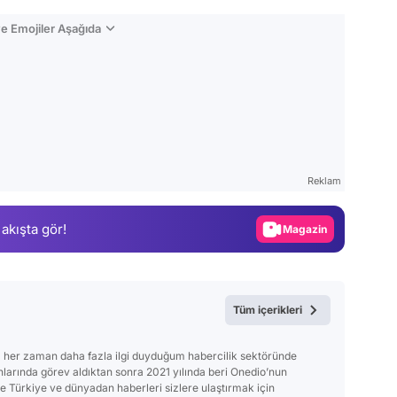
e Emojiler Aşağıda
Video
Test
Reklam
Gündem
 akışta gör!
Magazin
Video
Test
Tüm içerikleri
 her zaman daha fazla ilgi duyduğum habercilik sektöründe
anlarında görev aldıktan sonra 2021 yılında beri Onedio’nun
Türkiye ve dünyadan haberleri sizlere ulaştırmak için