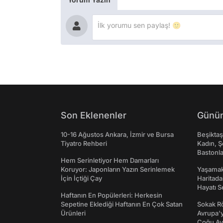
Son Eklenenler
Günün
10-16 Ağustos Ankara, İzmir ve Bursa
Beşikta
Tiyatro Rehberi
Kadın, Ş
Bastonl
Hem Serinletiyor Hem Damarları
Koruyor: Japonların Yazın Serinlemek
Yaşamak 
İçin İçtiği Çay
Haritada
Hayatı S
Haftanın En Popülerleri: Herkesin
Sepetine Eklediği Haftanın En Çok Satan
Sokak Rö
Ürünleri
Avrupa'y
Çoğu Av