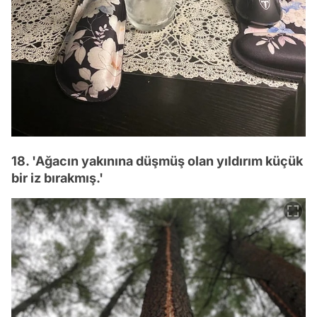
18. 'Ağacın yakınına düşmüş olan yıldırım küçük
bir iz bırakmış.'