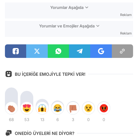
Yorumlar Aşağıda
Reklam
Yorumlar ve Emojiler Aşağıda
Reklam
BU İÇERİĞE EMOJİYLE TEPKİ VER!
68
53
13
6
3
0
0
ONEDİO ÜYELERİ NE DİYOR?