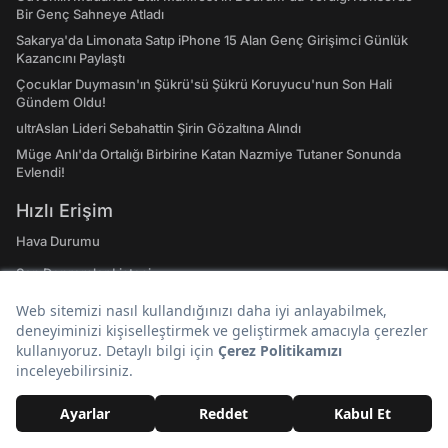
Bir Genç Sahneye Atladı
Sakarya'da Limonata Satıp iPhone 15 Alan Genç Girişimci Günlük
Kazancını Paylaştı
Çocuklar Duymasın'ın Şükrü'sü Şükrü Koruyucu'nun Son Hali
Gündem Oldu!
ultrAslan Lideri Sebahattin Şirin Gözaltına Alındı
Müge Anlı'da Ortalığı Birbirine Katan Nazmiye Tutaner Sonunda
Evlendi!
Hızlı Erişim
Hava Durumu
Son Depremler Listesi
Evlilik Yıl Dönümü Sözleri! En Özel Romantik, Duygusal ve Resimli
Evlilik Yıl dönümü Mesajları
Rüyada Altın Görmek: Gerçekler de Saadetiniz de Çil Çil Altınlarda
Saklı Olabilir!
Doğal Taşların Merak Edilen Tüm Etkileri, Enerjileri ve Şifa Alanları:
Hangi Doğal Taş Ne İşe Yarar?
Emojilerin Anlamları: 2023 WhatsApp, Instagram ve Twitter'da En