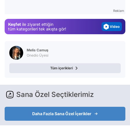
Magazin
Reklam
Video
Keşfet
ile ziyaret ettiğin
Test
tüm kategorileri tek akışta gör!
Melis Camuş
Onedio Üyesi
Tüm içerikleri
Sana Özel Seçtiklerimiz
Daha Fazla Sana Özel İçerikler