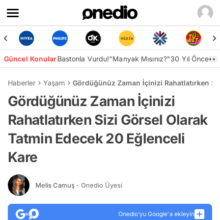
Güncel Konular
Bastonla Vurdu!
"Manyak Mısınız?"
30 Yıl Önce👀
Haberler
Yaşam
Gördüğünüz Zaman İçinizi Rahatlatırken Siz
Gördüğünüz Zaman İçinizi
Rahatlatırken Sizi Görsel Olarak
Tatmin Edecek 20 Eğlenceli
Kare
Melis Camuş
- Onedio Üyesi
Onedio’yu Google'a ekleyin