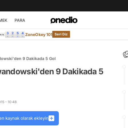
MEK
PARA
e👀
ZoneOkey 101
Seri Diz
owski'den 9 Dakikada 5 Gol
wandowski'den 9 Dakikada 5
15 - 10:48
en kaynak olarak ekleyin