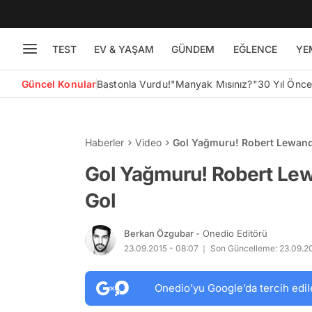
TEST
EV & YAŞAM
GÜNDEM
EĞLENCE
YE
Güncel Konular
Bastonla Vurdu!
"Manyak Mısınız?"
30 Yıl Önc
Haberler
Video
Gol Yağmuru! Robert Lewand
Gol Yağmuru! Robert Le
Gol
Berkan Özgubar
- Onedio Editörü
23.09.2015 - 08:07
Son Güncelleme: 23.09.20
Onedio’yu Google’da tercih edil