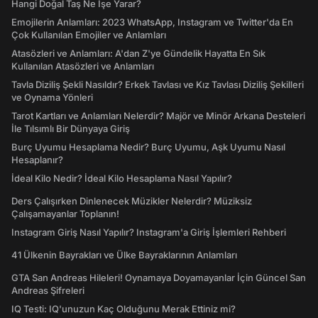
Hangi Doğal Taş Ne İşe Yarar?
Emojilerin Anlamları: 2023 WhatsApp, Instagram ve Twitter'da En
Çok Kullanılan Emojiler ve Anlamları
Atasözleri ve Anlamları: A'dan Z'ye Gündelik Hayatta En Sık
Kullanılan Atasözleri ve Anlamları
Tavla Diziliş Şekli Nasıldır? Erkek Tavlası ve Kız Tavlası Diziliş Şekilleri
ve Oynama Yönleri
Tarot Kartları ve Anlamları Nelerdir? Majör ve Minör Arkana Desteleri
İle Tılsımlı Bir Dünyaya Giriş
Burç Uyumu Hesaplama Nedir? Burç Uyumu, Aşk Uyumu Nasıl
Hesaplanır?
İdeal Kilo Nedir? İdeal Kilo Hesaplama Nasıl Yapılır?
Ders Çalışırken Dinlenecek Müzikler Nelerdir? Müziksiz
Çalışamayanlar Toplanın!
Instagram Giriş Nasıl Yapılır? Instagram'a Giriş İşlemleri Rehberi
41 Ülkenin Bayrakları ve Ülke Bayraklarının Anlamları
GTA San Andreas Hileleri! Oynamaya Doyamayanlar İçin Güncel San
Andreas Şifreleri
IQ Testi: IQ'unuzun Kaç Olduğunu Merak Ettiniz mi?