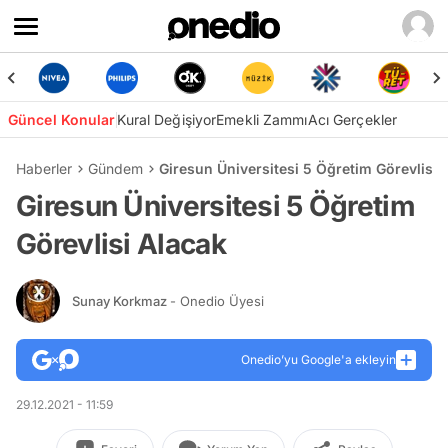
Güncel Konular
Kural Değişiyor
Emekli Zammı
Acı Gerçekler
Haberler
Gündem
Giresun Üniversitesi 5 Öğretim Görevlisi 
Giresun Üniversitesi 5 Öğretim
Görevlisi Alacak
Sunay Korkmaz
- Onedio Üyesi
Onedio’yu Google'a ekleyin
29.12.2021 - 11:59