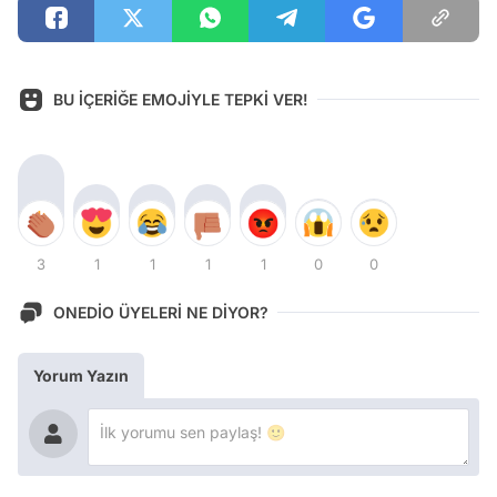
BU İÇERİĞE EMOJİYLE TEPKİ VER!
3
1
1
1
1
0
0
ONEDİO ÜYELERİ NE DİYOR?
Yorum Yazın