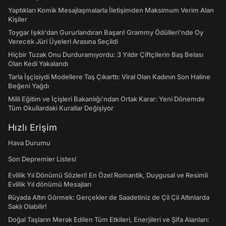
Yaptıkları Komik Mesajlaşmalarla İletişimden Maksimum Verim Alan
Kişiler
Toygar Işıklı'dan Gururlandıran Başarı! Grammy Ödülleri'nde Oy
Verecek Jüri Üyeleri Arasına Seçildi
Hiçbir Tuzak Onu Durduramıyordu: 3 Yıldır Çiftçilerin Baş Belası
Olan Kedi Yakalandı
Tarla İşçisiydi Modellere Taş Çıkarttı: Viral Olan Kadının Son Haline
Beğeni Yağdı
Milli Eğitim ve İçişleri Bakanlığı’ndan Ortak Karar: Yeni Dönemde
Tüm Okullardaki Kurallar Değişiyor
Hızlı Erişim
Hava Durumu
Son Depremler Listesi
Evlilik Yıl Dönümü Sözleri! En Özel Romantik, Duygusal ve Resimli
Evlilik Yıl dönümü Mesajları
Rüyada Altın Görmek: Gerçekler de Saadetiniz de Çil Çil Altınlarda
Saklı Olabilir!
Doğal Taşların Merak Edilen Tüm Etkileri, Enerjileri ve Şifa Alanları: