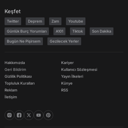
Keşfet
Twitter
Deprem
Zam
Youtube
Günlük Burç Yorumları
A101
Tiktok
Son Dakika
Bugün Ne Pişirsem
Gezilecek Yerler
Hakkımızda
Kariyer
Geri Bildirim
Kullanıcı Sözleşmesi
Gizlilik Politikası
Yayın İlkeleri
Topluluk Kuralları
Künye
Reklam
RSS
İletişim