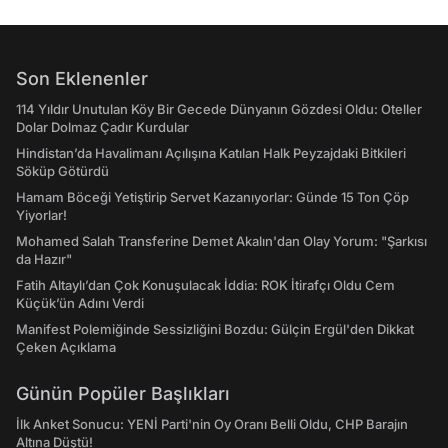
Son Eklenenler
114 Yıldır Unutulan Köy Bir Gecede Dünyanın Gözdesi Oldu: Oteller
Dolar Dolmaz Çadır Kurdular
Hindistan’da Havalimanı Açılışına Katılan Halk Peyzajdaki Bitkileri
Söküp Götürdü
Hamam Böceği Yetiştirip Servet Kazanıyorlar: Günde 15 Ton Çöp
Yiyorlar!
Mohamed Salah Transferine Demet Akalın'dan Olay Yorum: "Şarkısı
da Hazır"
Fatih Altaylı’dan Çok Konuşulacak İddia: ROK İtirafçı Oldu Cem
Küçük’ün Adını Verdi
Manifest Polemiğinde Sessizliğini Bozdu: Gülçin Ergül'den Dikkat
Çeken Açıklama
Günün Popüler Başlıkları
İlk Anket Sonucu: YENİ Parti'nin Oy Oranı Belli Oldu, CHP Barajın
Altına Düştü!