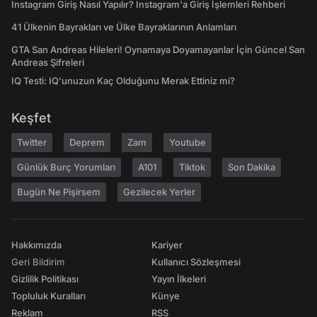
Instagram Giriş Nasıl Yapılır? Instagram'a Giriş İşlemleri Rehberi
41 Ülkenin Bayrakları ve Ülke Bayraklarının Anlamları
GTA San Andreas Hileleri! Oynamaya Doyamayanlar İçin Güncel San
Andreas Şifreleri
IQ Testi: IQ'unuzun Kaç Olduğunu Merak Ettiniz mi?
Keşfet
Twitter
Deprem
Zam
Youtube
Günlük Burç Yorumları
A101
Tiktok
Son Dakika
Bugün Ne Pişirsem
Gezilecek Yerler
Hakkımızda
Kariyer
Geri Bildirim
Kullanıcı Sözleşmesi
Gizlilik Politikası
Yayın İlkeleri
Topluluk Kuralları
Künye
Reklam
RSS