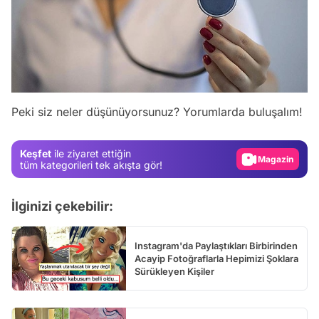
Video
Test
Peki siz neler düşünüyorsunuz? Yorumlarda buluşalım!
Gündem
Keşfet
ile ziyaret ettiğin
Magazin
tüm kategorileri tek akışta gör!
Video
Test
İlginizi çekebilir:
Instagram'da Paylaştıkları Birbirinden
Acayip Fotoğraflarla Hepimizi Şoklara
Sürükleyen Kişiler