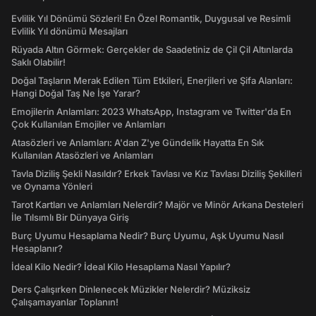
Evlilik Yıl Dönümü Sözleri! En Özel Romantik, Duygusal ve Resimli
Evlilik Yıl dönümü Mesajları
Rüyada Altın Görmek: Gerçekler de Saadetiniz de Çil Çil Altınlarda
Saklı Olabilir!
Doğal Taşların Merak Edilen Tüm Etkileri, Enerjileri ve Şifa Alanları:
Hangi Doğal Taş Ne İşe Yarar?
Emojilerin Anlamları: 2023 WhatsApp, Instagram ve Twitter'da En
Çok Kullanılan Emojiler ve Anlamları
Atasözleri ve Anlamları: A'dan Z'ye Gündelik Hayatta En Sık
Kullanılan Atasözleri ve Anlamları
Tavla Diziliş Şekli Nasıldır? Erkek Tavlası ve Kız Tavlası Diziliş Şekilleri
ve Oynama Yönleri
Tarot Kartları ve Anlamları Nelerdir? Majör ve Minör Arkana Desteleri
İle Tılsımlı Bir Dünyaya Giriş
Burç Uyumu Hesaplama Nedir? Burç Uyumu, Aşk Uyumu Nasıl
Hesaplanır?
İdeal Kilo Nedir? İdeal Kilo Hesaplama Nasıl Yapılır?
Ders Çalışırken Dinlenecek Müzikler Nelerdir? Müziksiz
Çalışamayanlar Toplanın!