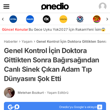
Güncel Konular
Bu Gece Uyku Yok
2027 İçin Rakam
Yeni İsim😱
Haberler
Yaşam
Genel Kontrol İçin Doktora Gittikten Sonra
Genel Kontrol İçin Doktora
Gittikten Sonra Bağırsağından
Canlı Sinek Çıkan Adam Tıp
Dünyasını Şok Etti
Metehan Bozkurt
- Yaşam Editörü
Onedio’yu Google'a ekleyin