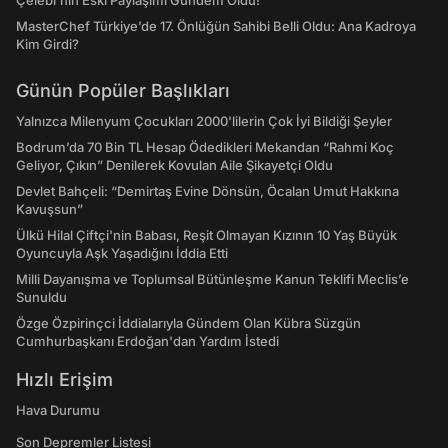
Çelebi'nin Eski Paylaşımı Gündem Oldu!
MasterChef Türkiye’de 17. Önlüğün Sahibi Belli Oldu: Ana Kadroya
Kim Girdi?
Günün Popüler Başlıkları
Yalnızca Milenyum Çocukları 2000'lilerin Çok İyi Bildiği Şeyler
Bodrum’da 70 Bin TL Hesap Ödedikleri Mekandan “Rahmi Koç
Geliyor, Çıkın” Denilerek Kovulan Aile Şikayetçi Oldu
Devlet Bahçeli: “Demirtaş Evine Dönsün, Öcalan Umut Hakkına
Kavuşsun”
Ülkü Hilal Çiftçi'nin Babası, Reşit Olmayan Kızının 10 Yaş Büyük
Oyuncuyla Aşk Yaşadığını İddia Etti
Milli Dayanışma ve Toplumsal Bütünleşme Kanun Teklifi Meclis’e
Sunuldu
Özge Özpirinçci İddialarıyla Gündem Olan Kübra Süzgün
Cumhurbaşkanı Erdoğan'dan Yardım İstedi
Hızlı Erişim
Hava Durumu
Son Depremler Listesi