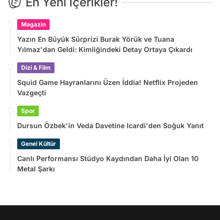
En Yeni İçerikler!
Magazin
Yazın En Büyük Sürprizi Burak Yörük ve Tuana
Yılmaz'dan Geldi: Kimliğindeki Detay Ortaya Çıkardı
Dizi & Film
Squid Game Hayranlarını Üzen İddia! Netflix Projeden
Vazgeçti
Spor
Dursun Özbek'in Veda Davetine Icardi'den Soğuk Yanıt
Genel Kültür
Canlı Performansı Stüdyo Kaydından Daha İyi Olan 10
Metal Şarkı