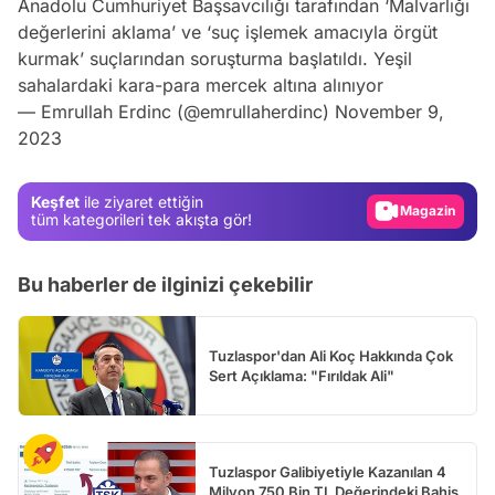
Anadolu Cumhuriyet Başsavcılığı tarafından ‘Malvarlığı
değerlerini aklama’ ve ‘suç işlemek amacıyla örgüt
kurmak’ suçlarından soruşturma başlatıldı. Yeşil
sahalardaki kara-para mercek altına alınıyor
Video
— Emrullah Erdinc (@emrullaherdinc)
November 9,
2023
Test
Gündem
Keşfet
ile ziyaret ettiğin
Magazin
tüm kategorileri tek akışta gör!
Video
Bu haberler de ilginizi çekebilir
Test
Tuzlaspor'dan Ali Koç Hakkında Çok
Sert Açıklama: "Fırıldak Ali"
Tuzlaspor Galibiyetiyle Kazanılan 4
Milyon 750 Bin TL Değerindeki Bahis