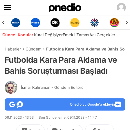
Güncel Konular
Kural Değişiyor
Emekli Zammı
Acı Gerçekler
Haberler
Gündem
Futbolda Kara Para Aklama ve Bahis Soru
Futbolda Kara Para Aklama ve
Bahis Soruşturması Başladı
İsmail Kahraman
- Gündem Editörü
Onedio’yu Google'a ekleyin
09.11.2023 - 13:53
Son Güncelleme: 09.11.2023 - 14:47