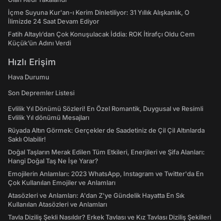
İçme Suyuna Kur'an-ı Kerim Dinletiliyor: 31 Yıllık Alışkanlık, O
İlimizde 24 Saat Devam Ediyor
Fatih Altaylı’dan Çok Konuşulacak İddia: ROK İtirafçı Oldu Cem
Küçük’ün Adını Verdi
Hızlı Erişim
Hava Durumu
Son Depremler Listesi
Evlilik Yıl Dönümü Sözleri! En Özel Romantik, Duygusal ve Resimli
Evlilik Yıl dönümü Mesajları
Rüyada Altın Görmek: Gerçekler de Saadetiniz de Çil Çil Altınlarda
Saklı Olabilir!
Doğal Taşların Merak Edilen Tüm Etkileri, Enerjileri ve Şifa Alanları:
Hangi Doğal Taş Ne İşe Yarar?
Emojilerin Anlamları: 2023 WhatsApp, Instagram ve Twitter'da En
Çok Kullanılan Emojiler ve Anlamları
Atasözleri ve Anlamları: A'dan Z'ye Gündelik Hayatta En Sık
Kullanılan Atasözleri ve Anlamları
Tavla Diziliş Şekli Nasıldır? Erkek Tavlası ve Kız Tavlası Diziliş Şekilleri