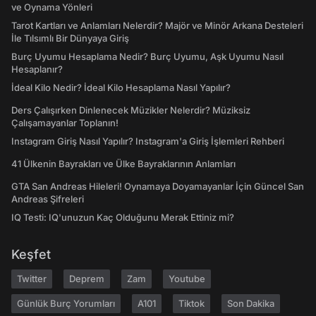
ve Oynama Yönleri
Tarot Kartları ve Anlamları Nelerdir? Majör ve Minör Arkana Desteleri
İle Tılsımlı Bir Dünyaya Giriş
Burç Uyumu Hesaplama Nedir? Burç Uyumu, Aşk Uyumu Nasıl
Hesaplanır?
İdeal Kilo Nedir? İdeal Kilo Hesaplama Nasıl Yapılır?
Ders Çalışırken Dinlenecek Müzikler Nelerdir? Müziksiz
Çalışamayanlar Toplanın!
Instagram Giriş Nasıl Yapılır? Instagram'a Giriş İşlemleri Rehberi
41 Ülkenin Bayrakları ve Ülke Bayraklarının Anlamları
GTA San Andreas Hileleri! Oynamaya Doyamayanlar İçin Güncel San
Andreas Şifreleri
IQ Testi: IQ'unuzun Kaç Olduğunu Merak Ettiniz mi?
Keşfet
Twitter
Deprem
Zam
Youtube
Günlük Burç Yorumları
A101
Tiktok
Son Dakika