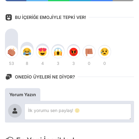
BU İÇERİĞE EMOJİYLE TEPKİ VER!
53
8
4
3
3
0
0
ONEDİO ÜYELERİ NE DİYOR?
Yorum Yazın