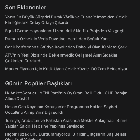
Son Eklenenler
Yazın En Büyük Sürprizi Burak Yörük ve Tuana Yılmaz'dan Geldi:
Kimliğindeki Detay Ortaya Çıkardı
Squid Game Hayranlarını Üzen İddia! Netflix Projeden Vazgeçti
Dursun Özbek'in Veda Davetine Icardi'den Soğuk Yanıt
Canlı Performansı Stüdyo Kaydından Daha İyi Olan 10 Metal Şarkı
ATV'nin Yeni Dizisinde Beklenmedik Gelişme! Aşırı Sıcaklar
Çekimleri Durdurdu
Market Fiyatları İçin Kritik Uyarı Geldi: Yüzde 100 Zam Bekleniyor
Günün Popüler Başlıkları
İlk Anket Sonucu: YENİ Parti'nin Oy Oranı Belli Oldu, CHP Barajın
Altına Düştü!
Hasan Can Kaya’nın Konuşanlar Programına Katılan Seyirci
Gözaltına Alınıp Sınır Dışı Edildi
Türkiye, Arabistan ve Pakistan Arasında Mekke Anlaşması: Birine
Yapılan Saldırı Hepsine Yapılmış Sayılacak
Hiçbir Tuzak Onu Durduramıyordu: 3 Yıldır Çiftçilerin Baş Belası
Olan Kedi Yakalandı