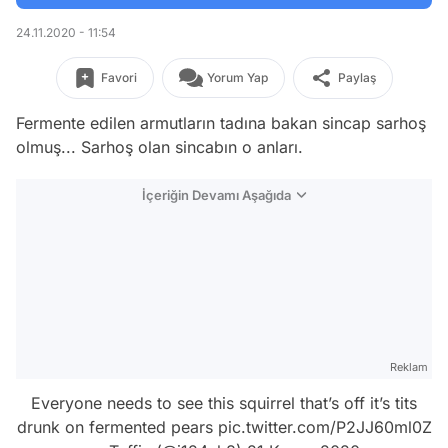
24.11.2020 - 11:54
Favori
Yorum Yap
Paylaş
Fermente edilen armutların tadına bakan sincap sarhoş
olmuş... Sarhoş olan sincabın o anları.
İçeriğin Devamı Aşağıda
Reklam
Everyone needs to see this squirrel that’s off it’s tits
drunk on fermented pears
pic.twitter.com/P2JJ60ml0Z