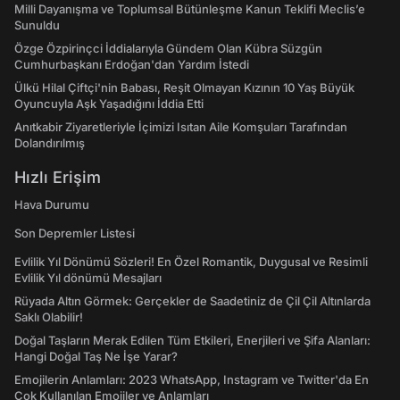
Milli Dayanışma ve Toplumsal Bütünleşme Kanun Teklifi Meclis’e
Sunuldu
Özge Özpirinçci İddialarıyla Gündem Olan Kübra Süzgün
Cumhurbaşkanı Erdoğan'dan Yardım İstedi
Ülkü Hilal Çiftçi'nin Babası, Reşit Olmayan Kızının 10 Yaş Büyük
Oyuncuyla Aşk Yaşadığını İddia Etti
Anıtkabir Ziyaretleriyle İçimizi Isıtan Aile Komşuları Tarafından
Dolandırılmış
Hızlı Erişim
Hava Durumu
Son Depremler Listesi
Evlilik Yıl Dönümü Sözleri! En Özel Romantik, Duygusal ve Resimli
Evlilik Yıl dönümü Mesajları
Rüyada Altın Görmek: Gerçekler de Saadetiniz de Çil Çil Altınlarda
Saklı Olabilir!
Doğal Taşların Merak Edilen Tüm Etkileri, Enerjileri ve Şifa Alanları:
Hangi Doğal Taş Ne İşe Yarar?
Emojilerin Anlamları: 2023 WhatsApp, Instagram ve Twitter'da En
Çok Kullanılan Emojiler ve Anlamları