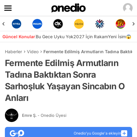
Güncel Konular
Bu Gece Uyku Yok
2027 İçin Rakam
Yeni İsim😱
Haberler
Video
Fermente Edilmiş Armutların Tadına Baktıkt
Fermente Edilmiş Armutların
Tadına Baktıktan Sonra
Sarhoşluk Yaşayan Sincabın O
Anları
Emre Ş.
- Onedio Üyesi
Onedio’yu Google'a ekleyin