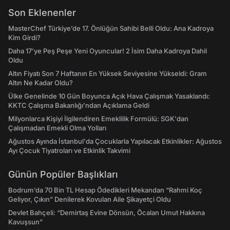
Son Eklenenler
MasterChef Türkiye’de 17. Önlüğün Sahibi Belli Oldu: Ana Kadroya
Kim Girdi?
Daha 17'ye Peş Peşe Yeni Oyuncular! 2 İsim Daha Kadroya Dahil
Oldu
Altın Fiyatı Son 7 Haftanın En Yüksek Seviyesine Yükseldi: Gram
Altın Ne Kadar Oldu?
Ülke Genelinde 10 Gün Boyunca Açık Hava Çalışmak Yasaklandı:
KKTC Çalışma Bakanlığı’ndan Açıklama Geldi
Milyonlarca Kişiyi İlgilendiren Emeklilik Formülü: SGK'dan
Çalışmadan Emekli Olma Yolları
Ağustos Ayında İstanbul'da Çocuklarla Yapılacak Etkinlikler: Ağustos
Ayı Çocuk Tiyatroları ve Etkinlik Takvimi
Günün Popüler Başlıkları
Bodrum’da 70 Bin TL Hesap Ödedikleri Mekandan “Rahmi Koç
Geliyor, Çıkın” Denilerek Kovulan Aile Şikayetçi Oldu
Devlet Bahçeli: “Demirtaş Evine Dönsün, Öcalan Umut Hakkına
Kavuşsun”