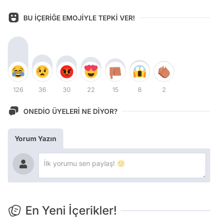
BU İÇERİĞE EMOJİYLE TEPKİ VER!
126
36
30
22
15
8
2
ONEDİO ÜYELERİ NE DİYOR?
Yorum Yazın
En Yeni İçerikler!