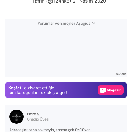
— Taffin (@i124nk8)
21 Kasım 2020
Yorumlar ve Emojiler Aşağıda
Video
Test
Reklam
Gündem
Keşfet
ile ziyaret ettiğin
Magazin
tüm kategorileri tek akışta gör!
Video
Test
Emre Ş.
Onedio Üyesi
Arkadaşlar bana sövmeyin, annem çok üzülüyor. :(