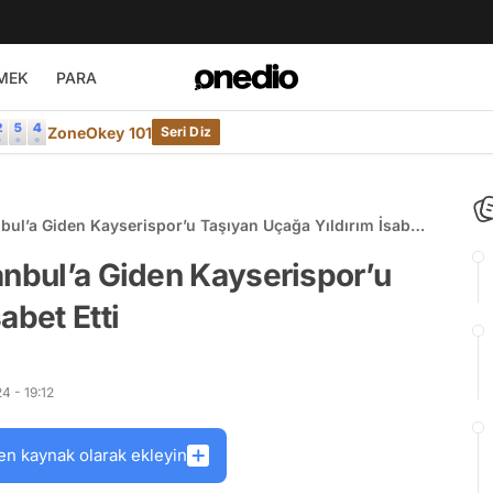
MEK
PARA
ZoneOkey 101
Seri Diz
bul’a Giden Kayserispor’u Taşıyan Uçağa Yıldırım İsabet
anbul’a Giden Kayserispor’u
abet Etti
4 - 19:12
en kaynak olarak ekleyin