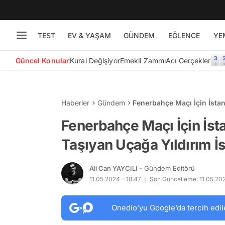
TEST
EV & YAŞAM
GÜNDEM
EĞLENCE
YE
Güncel Konular
Kural Değişiyor
Emekli Zammı
Acı Gerçekler
Haberler
Gündem
Fenerbahçe Maçı İçin İstan
Etti
Fenerbahçe Maçı İçin İst
Taşıyan Uçağa Yıldırım İs
Ali Can YAYCILI
- Gündem Editörü
11.05.2024 - 18:47
Son Güncelleme: 11.05.202
Onedio’yu Google’da tercih edil