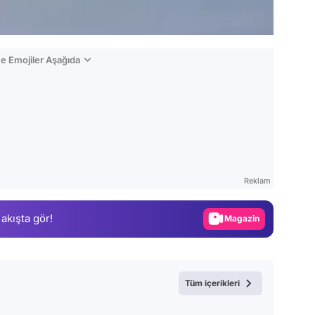
e Emojiler Aşağıda
Video
Test
Reklam
Gündem
 akışta gör!
Magazin
Video
Test
Tüm içerikleri