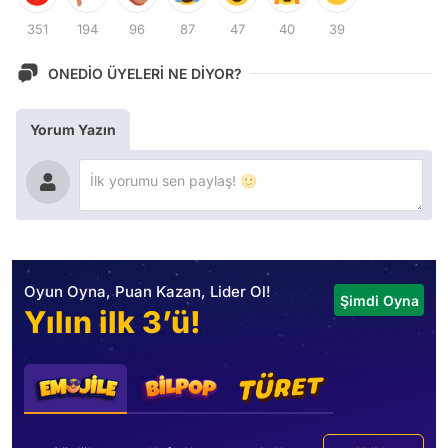
351
194
96
87
47
40
39
ONEDİO ÜYELERİ NE DİYOR?
Yorum Yazın
Oyun Oyna, Puan Kazan, Lider Ol!
Şimdi Oyna
Yılın ilk 3’ü!