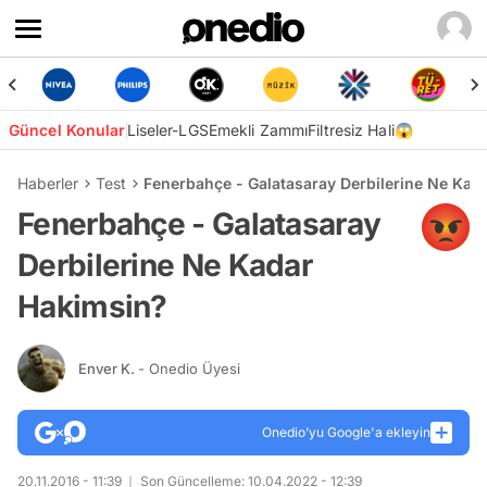
Güncel Konular
Liseler-LGS
Emekli Zammı
Filtresiz Hali😱
Haberler
Test
Fenerbahçe - Galatasaray Derbilerine Ne Kad
Fenerbahçe - Galatasaray
Derbilerine Ne Kadar
Hakimsin?
Enver K.
- Onedio Üyesi
Onedio’yu Google'a ekleyin
20.11.2016 - 11:39
Son Güncelleme: 10.04.2022 - 12:39