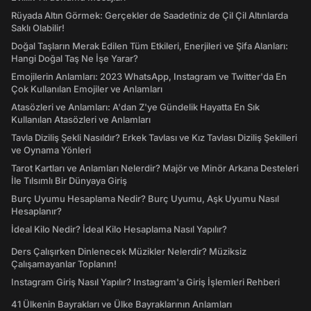
Rüyada Altın Görmek: Gerçekler de Saadetiniz de Çil Çil Altınlarda
Saklı Olabilir!
Doğal Taşların Merak Edilen Tüm Etkileri, Enerjileri ve Şifa Alanları:
Hangi Doğal Taş Ne İşe Yarar?
Emojilerin Anlamları: 2023 WhatsApp, Instagram ve Twitter'da En
Çok Kullanılan Emojiler ve Anlamları
Atasözleri ve Anlamları: A'dan Z'ye Gündelik Hayatta En Sık
Kullanılan Atasözleri ve Anlamları
Tavla Diziliş Şekli Nasıldır? Erkek Tavlası ve Kız Tavlası Diziliş Şekilleri
ve Oynama Yönleri
Tarot Kartları ve Anlamları Nelerdir? Majör ve Minör Arkana Desteleri
İle Tılsımlı Bir Dünyaya Giriş
Burç Uyumu Hesaplama Nedir? Burç Uyumu, Aşk Uyumu Nasıl
Hesaplanır?
İdeal Kilo Nedir? İdeal Kilo Hesaplama Nasıl Yapılır?
Ders Çalışırken Dinlenecek Müzikler Nelerdir? Müziksiz
Çalışamayanlar Toplanın!
Instagram Giriş Nasıl Yapılır? Instagram'a Giriş İşlemleri Rehberi
41 Ülkenin Bayrakları ve Ülke Bayraklarının Anlamları