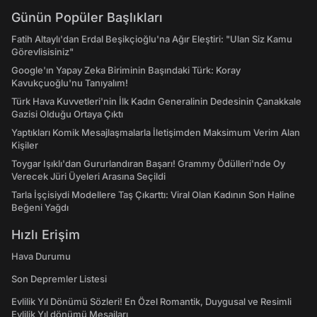
Günün Popüler Başlıkları
Fatih Altaylı'dan Erdal Beşikçioğlu'na Ağır Eleştiri: "Ulan Siz Kamu
Görevlisisiniz"
Google'ın Yapay Zeka Biriminin Başındaki Türk: Koray
Kavukçuoğlu'nu Tanıyalım!
Türk Hava Kuvvetleri'nin İlk Kadın Generalinin Dedesinin Çanakkale
Gazisi Olduğu Ortaya Çıktı
Yaptıkları Komik Mesajlaşmalarla İletişimden Maksimum Verim Alan
Kişiler
Toygar Işıklı'dan Gururlandıran Başarı! Grammy Ödülleri'nde Oy
Verecek Jüri Üyeleri Arasına Seçildi
Tarla İşçisiydi Modellere Taş Çıkarttı: Viral Olan Kadının Son Haline
Beğeni Yağdı
Hızlı Erişim
Hava Durumu
Son Depremler Listesi
Evlilik Yıl Dönümü Sözleri! En Özel Romantik, Duygusal ve Resimli
Evlilik Yıl dönümü Mesajları