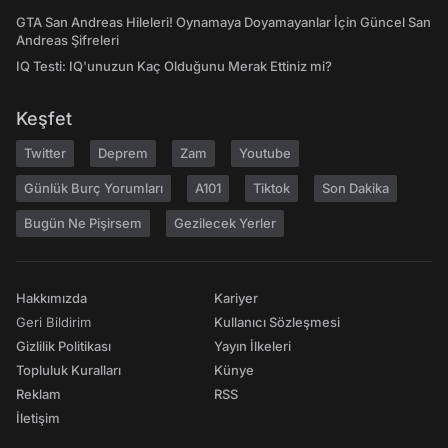
GTA San Andreas Hileleri! Oynamaya Doyamayanlar İçin Güncel San
Andreas Şifreleri
IQ Testi: IQ'unuzun Kaç Olduğunu Merak Ettiniz mi?
Keşfet
Twitter
Deprem
Zam
Youtube
Günlük Burç Yorumları
A101
Tiktok
Son Dakika
Bugün Ne Pişirsem
Gezilecek Yerler
Hakkımızda
Kariyer
Geri Bildirim
Kullanıcı Sözleşmesi
Gizlilik Politikası
Yayın İlkeleri
Topluluk Kuralları
Künye
Reklam
RSS
İletişim