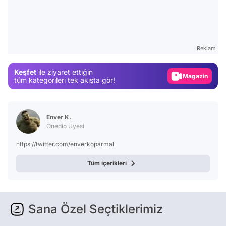
Video
Test
Gündem
Reklam
Magazin
Keşfet
ile ziyaret ettiğin
Video
tüm kategorileri tek akışta gör!
Test
Enver K.
Onedio Üyesi
https://twitter.com/enverkoparmal
Tüm içerikleri
Sana Özel Seçtiklerimiz