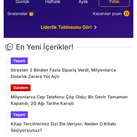
Günlük
Haftalık
Aylık
Yıllık
Sıralamalar 👑
Kazanılan puan
Liderlik Tablosunu Gör!
En Yeni İçerikler!
Yaşam
Stresten 2 Binden Fazla Sipariş Verdi, Milyonlarca
Dolarlık Zarara Yol Açtı
Gündem
Milyonlarca Cep Telefonu Çöp Oldu: Bir Devir Tamamen
Kapandı, 2G Ağı Tarihe Karıştı
Yaşam
Kitap Tercihleriniz Sizi Ele Veriyor: Neden O Kitabı
Seçiyorsunuz?