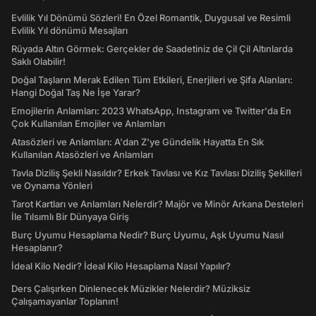
Evlilik Yıl Dönümü Sözleri! En Özel Romantik, Duygusal ve Resimli
Evlilik Yıl dönümü Mesajları
Rüyada Altın Görmek: Gerçekler de Saadetiniz de Çil Çil Altınlarda
Saklı Olabilir!
Doğal Taşların Merak Edilen Tüm Etkileri, Enerjileri ve Şifa Alanları:
Hangi Doğal Taş Ne İşe Yarar?
Emojilerin Anlamları: 2023 WhatsApp, Instagram ve Twitter'da En
Çok Kullanılan Emojiler ve Anlamları
Atasözleri ve Anlamları: A'dan Z'ye Gündelik Hayatta En Sık
Kullanılan Atasözleri ve Anlamları
Tavla Diziliş Şekli Nasıldır? Erkek Tavlası ve Kız Tavlası Diziliş Şekilleri
ve Oynama Yönleri
Tarot Kartları ve Anlamları Nelerdir? Majör ve Minör Arkana Desteleri
İle Tılsımlı Bir Dünyaya Giriş
Burç Uyumu Hesaplama Nedir? Burç Uyumu, Aşk Uyumu Nasıl
Hesaplanır?
İdeal Kilo Nedir? İdeal Kilo Hesaplama Nasıl Yapılır?
Ders Çalışırken Dinlenecek Müzikler Nelerdir? Müziksiz
Çalışamayanlar Toplanın!