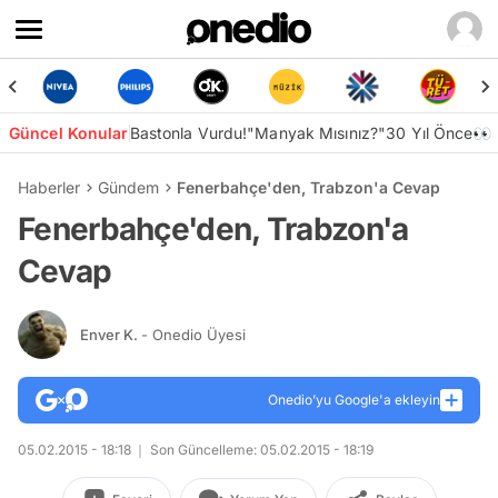
Güncel Konular
Bastonla Vurdu!
"Manyak Mısınız?"
30 Yıl Önce👀
Haberler
Gündem
Fenerbahçe'den, Trabzon'a Cevap
Fenerbahçe'den, Trabzon'a
Cevap
Enver K.
- Onedio Üyesi
Onedio’yu Google'a ekleyin
05.02.2015 - 18:18
Son Güncelleme: 05.02.2015 - 18:19