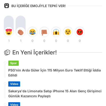
BU İÇERİĞE EMOJİYLE TEPKİ VER!
1
1
0
0
0
0
0
En Yeni İçerikler!
Spor
PSG’nin Arda Güler İçin 115 Milyon Euro Teklif Ettiği İddia
Edildi
Video
Sakarya'da Limonata Satıp iPhone 15 Alan Genç Girişimci
Günlük Kazancını Paylaştı
Video