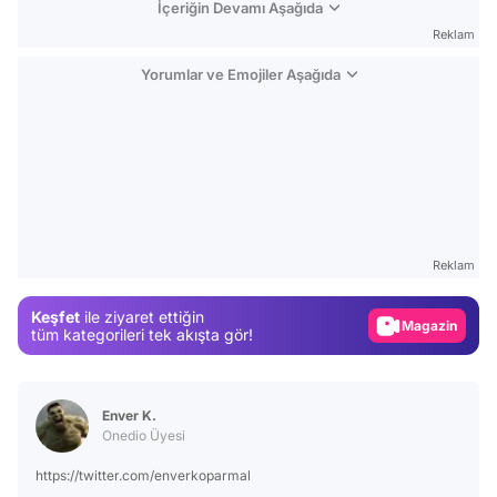
İçeriğin Devamı Aşağıda
Reklam
Yorumlar ve Emojiler Aşağıda
Video
Test
Reklam
Gündem
Keşfet
ile ziyaret ettiğin
Magazin
tüm kategorileri tek akışta gör!
Video
Test
Enver K.
Onedio Üyesi
https://twitter.com/enverkoparmal