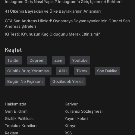
Instagram Giriş Nasıl Yapılır? Instagram'a Giriş İşlemleri Rehberi
41 Ülkenin Bayrakları ve Ülke Bayraklarının Anlamları
GTA San Andreas Hileleri! Oynamaya Doyamayanlar İçin Güncel San
Andreas Şifreleri
IQ Testi: IQ'unuzun Kaç Olduğunu Merak Ettiniz mi?
Keşfet
Twitter
Deprem
Zam
Youtube
Günlük Burç Yorumları
A101
Tiktok
Son Dakika
Bugün Ne Pişirsem
Gezilecek Yerler
Hakkımızda
Kariyer
Geri Bildirim
Kullanıcı Sözleşmesi
Gizlilik Politikası
Yayın İlkeleri
Topluluk Kuralları
Künye
Reklam
RSS