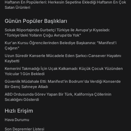
Haftanın En Popülerleri: Herkesin Sepetine Eklediği Haftanın En Çok
Satan Ürünleri
Günün Popüler Başlıkları
Sokak Röportajında Gurbetçi Türkiye ile Avrupa'yı Kıyasladı:
"Türkiye’deki Yolların Çoğu Avrupa’da Yok"
Kur'an Kursu Öğrencilerinden Belediye Başkanına: "Manifest’i
Çağırın"
Uzun Süredir Kanserle Mücadele Eden Şarkıcı Cansever Hayatını
Kaybetti
Kemerini Takmadığı İçin Uçak Kalkamadı: Küçük Çocuk Yüzünden
Yolcular 1 Gün Bekledi
Güvenlik Müdahale Etti: Manifest'in Bodrum'da Verdiği Konserde
Bir Genç Sahneye Atladı
ABD Ordusunda Görev Yapan Bir Türk, Kaliforniya Çöllerinin
Sıcaklığını Gösterdi
Hızlı Erişim
Hava Durumu
Son Depremler Listesi