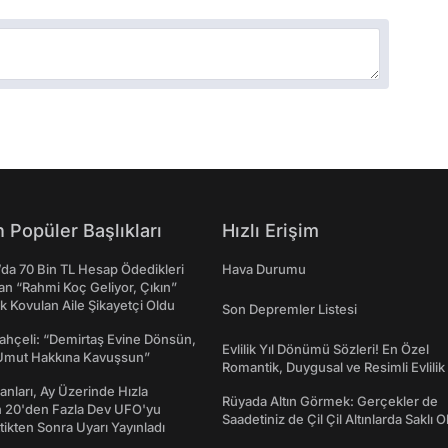
 Popüler Başlıkları
Hızlı Erişim
da 70 Bin TL Hesap Ödedikleri
Hava Durumu
n “Rahmi Koç Geliyor, Çıkın”
k Kovulan Aile Şikayetçi Oldu
Son Depremler Listesi
ahçeli: “Demirtaş Evine Dönsün,
Evlilik Yıl Dönümü Sözleri! En Özel
Umut Hakkına Kavuşsun”
Romantik, Duygusal ve Resimli Evlilik 
dönümü Mesajları
sanları, Ay Üzerinde Hızla
Rüyada Altın Görmek: Gerçekler de
n 20'den Fazla Dev UFO'yu
Saadetiniz de Çil Çil Altınlarda Saklı Ol
ttikten Sonra Uyarı Yayınladı