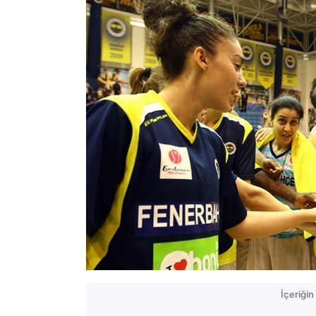
İçeriği