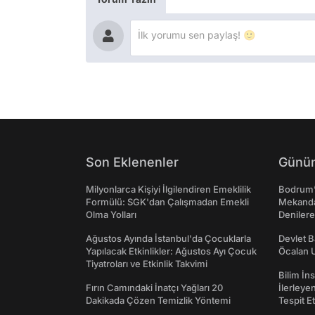
Son Eklenenler
Günün
Milyonlarca Kişiyi İlgilendiren Emeklilik
Bodrum’
Formülü: SGK'dan Çalışmadan Emekli
Mekanda
Olma Yolları
Denilere
Ağustos Ayında İstanbul'da Çocuklarla
Devlet B
Yapılacak Etkinlikler: Ağustos Ayı Çocuk
Öcalan 
Tiyatroları ve Etkinlik Takvimi
Bilim İn
Fırın Camındaki İnatçı Yağları 20
İlerleye
Dakikada Çözen Temizlik Yöntemi
Tespit E