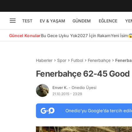
TEST
EV & YAŞAM
GÜNDEM
EĞLENCE
YE
Güncel Konular
Bu Gece Uyku Yok
2027 İçin Rakam
Yeni İsim
Haberler
Spor
Futbol
Fenerbahçe
Fenerbahçe 62-45 Good
Enver K.
- Onedio Üyesi
21.10.2015 - 23:29
Onedio’yu Google’da tercih edil