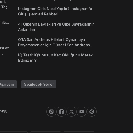
eri,
Toplanın!
l Taş
Instagram Giriş Nasıl Yapılır? Instagram'a
Giriş İşlemleri Rehberi
,
nılan
41 Ülkenin Bayrakları ve Ülke Bayraklarının
Anlamları
GTA San Andreas Hileleri! Oynamaya
Doyamayanlar İçin Güncel San Andreas
ası ve
Şifreleri
IQ Testi: IQ'unuzun Kaç Olduğunu Merak
Ettiniz mi?
işirsem
Gezilecek Yerler
RSS