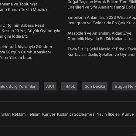
Doğal Taşların Merak Edilen Tüm Etkil
yanışma ve Toplumsal
Enerjileri ve Şifa Alanları: Hangi Doğa
me Kanun Teklifi Meclis’e
Ne İşe Yarar?
Emojilerin Anlamları: 2023 WhatsApp
Instagram ve Twitter'da En Çok Kulla
l Çiftçi'nin Babası, Reşit
Emojiler ve Anlamları
 Kızının 10 Yaş Büyük Oyuncuyla
Atasözleri ve Anlamları: A'dan Z'ye
ığını İddia Etti
Gündelik Hayatta En Sık Kullanılan
Atasözleri ve Anlamları
irinçci İddialarıyla Gündem
Tavla Diziliş Şekli Nasıldır? Erkek Tavl
bra Süzgün Cumhurbaşkanı
Kız Tavlası Diziliş Şekilleri ve Oynama
dan Yardım İstedi
Yönleri
nlük Burç Yorumları
A101
Tiktok
Son Dakika
Bugün Ne P
alları
Reklam
İletişim
Kariyer
Kullanıcı Sözleşmesi
Yayın İlkeleri
Künye