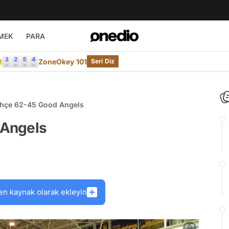
MEK
PARA

ZoneOkey 101
Seri Diz
Fenerbahçe 62-45 Good Angels
 Angels
en kaynak olarak ekleyin