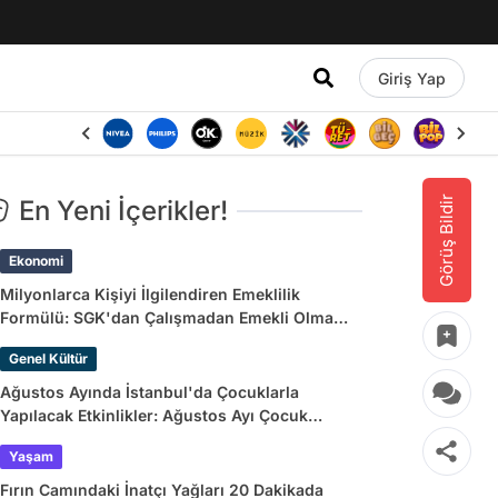
Giriş Yap
Görüş Bildir
En Yeni İçerikler!
Ekonomi
Milyonlarca Kişiyi İlgilendiren Emeklilik
Formülü: SGK'dan Çalışmadan Emekli Olma
Yolları
Genel Kültür
Ağustos Ayında İstanbul'da Çocuklarla
Yapılacak Etkinlikler: Ağustos Ayı Çocuk
Tiyatroları ve Etkinlik Takvimi
Yaşam
Fırın Camındaki İnatçı Yağları 20 Dakikada