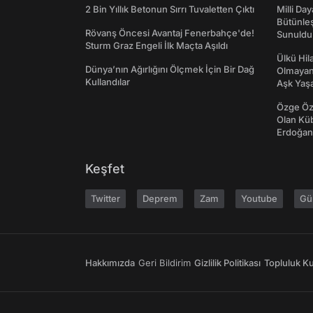
2 Bin Yıllık Betonun Sırrı Tuvaletten Çıktı
Milli Da
Bütünleş
Rövanş Öncesi Avantaj Fenerbahçe'de!
Sunuldu
Sturm Graz Engeli İlk Maçta Aşıldı
Ülkü Hila
Dünya’nın Ağırlığını Ölçmek İçin Bir Dağ
Olmayan
Kullandılar
Aşk Yaşad
Özge Özp
Olan Kü
Erdoğan'
Keşfet
Twitter
Deprem
Zam
Youtube
Gü
Hakkımızda
Geri Bildirim
Gizlilik Politikası
Topluluk Kur