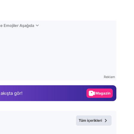
e Emojiler Aşağıda
Video
Test
Reklam
Gündem
Magazin
 akışta gör!
Video
Test
Tüm içerikleri