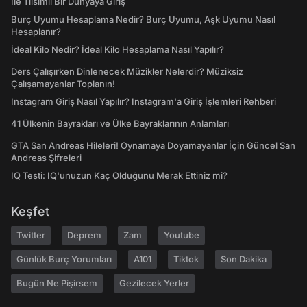
İle Tılsımlı Bir Dünyaya Giriş
Burç Uyumu Hesaplama Nedir? Burç Uyumu, Aşk Uyumu Nasıl
Hesaplanır?
İdeal Kilo Nedir? İdeal Kilo Hesaplama Nasıl Yapılır?
Ders Çalışırken Dinlenecek Müzikler Nelerdir? Müziksiz
Çalışamayanlar Toplanın!
Instagram Giriş Nasıl Yapılır? Instagram'a Giriş İşlemleri Rehberi
41 Ülkenin Bayrakları ve Ülke Bayraklarının Anlamları
GTA San Andreas Hileleri! Oynamaya Doyamayanlar İçin Güncel San
Andreas Şifreleri
IQ Testi: IQ'unuzun Kaç Olduğunu Merak Ettiniz mi?
Keşfet
Twitter
Deprem
Zam
Youtube
Günlük Burç Yorumları
A101
Tiktok
Son Dakika
Bugün Ne Pişirsem
Gezilecek Yerler