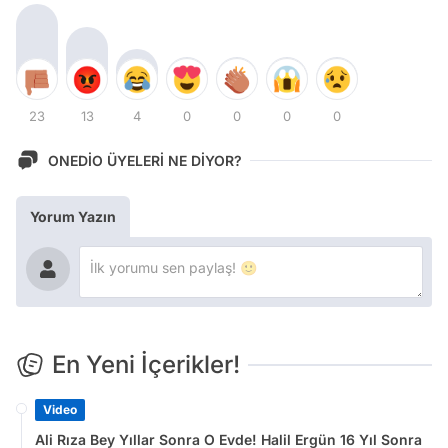
23
13
4
0
0
0
0
ONEDİO ÜYELERİ NE DİYOR?
Yorum Yazın
En Yeni İçerikler!
Video
Ali Rıza Bey Yıllar Sonra O Evde! Halil Ergün 16 Yıl Sonra