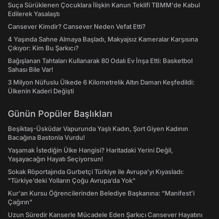
Suça Sürüklenen Çocuklara İlişkin Kanun Teklifi TBMM'de Kabul
Edilerek Yasalaştı
Cansever Kimdir? Cansever Neden Vefat Etti?
4 Yaşında Sahne Almaya Başladı, Makyajsız Kameralar Karşısına
Çıkıyor: Kim Bu Şarkıcı?
Bağışlanan Tahtaları Kullanarak 80 Odalı Ev İnşa Etti: Basketbol
Sahası Bile Var!
3 Milyon Nüfuslu Ülkede 6 Kilometrelik Altın Damarı Keşfedildi:
Ülkenin Kaderi Değişti
Günün Popüler Başlıkları
Beşiktaş-Üsküdar Vapurunda Yaşlı Kadın, Şort Giyen Kadının
Bacağına Bastonla Vurdu!
Yaşamak İstediğin Ülke Hangisi? Haritadaki Yerini Değil,
Yaşayacağın Hayatı Seçiyorsun!
Sokak Röportajında Gurbetçi Türkiye ile Avrupa'yı Kıyasladı:
"Türkiye’deki Yolların Çoğu Avrupa’da Yok"
Kur'an Kursu Öğrencilerinden Belediye Başkanına: "Manifest’i
Çağırın"
Uzun Süredir Kanserle Mücadele Eden Şarkıcı Cansever Hayatını