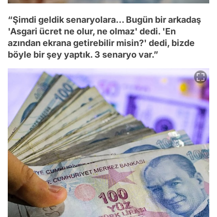
“Şimdi geldik senaryolara... Bugün bir arkadaş
'Asgari ücret ne olur, ne olmaz' dedi. 'En
azından ekrana getirebilir misin?' dedi, bizde
böyle bir şey yaptık. 3 senaryo var.”