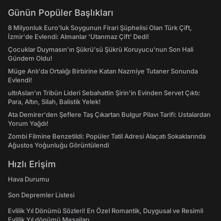
Günün Popüler Başlıkları
8 Milyonluk Euro'luk Soygunun Firari Şüphelisi Olan Türk Çift,
İzmir'de Evlendi: Almanlar 'Utanmaz Çift' Dedi!
Çocuklar Duymasın'ın Şükrü'sü Şükrü Koruyucu'nun Son Hali
Gündem Oldu!
Müge Anlı'da Ortalığı Birbirine Katan Nazmiye Tutaner Sonunda
Evlendi!
ultrAslan’ın Tribün Lideri Sebahattin Şirin’in Evinden Servet Çıktı:
Para, Altın, Silah, Balistik Yelek!
Ata Demirer'den Şeflere Taş Çıkartan Bulgur Pilavı Tarifi: Ustalardan
Yorum Yağdı!
Zombi Filmine Benzetildi: Popüler Tatil Adresi Alaçatı Sokaklarında
Ağustos Yoğunluğu Görüntülendi
Hızlı Erişim
Hava Durumu
Son Depremler Listesi
Evlilik Yıl Dönümü Sözleri! En Özel Romantik, Duygusal ve Resimli
Evlilik Yıl dönümü Mesajları