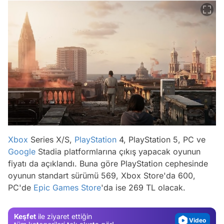
Xbox
Series X/S,
PlayStation
4, PlayStation 5, PC ve
Google
Stadia platformlarına çıkış yapacak oyunun
Video
fiyatı da açıklandı. Buna göre PlayStation cephesinde
Test
oyunun standart sürümü 569, Xbox Store'da 600,
PC'de
Epic Games Store
'da ise 269 TL olacak.
Gündem
Magazin
Keşfet
ile ziyaret ettiğin
Video