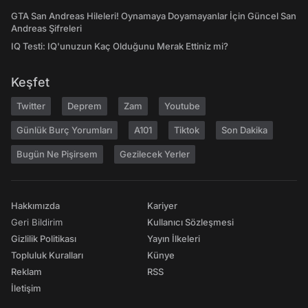
GTA San Andreas Hileleri! Oynamaya Doyamayanlar İçin Güncel San
Andreas Şifreleri
IQ Testi: IQ'unuzun Kaç Olduğunu Merak Ettiniz mi?
Keşfet
Twitter
Deprem
Zam
Youtube
Günlük Burç Yorumları
A101
Tiktok
Son Dakika
Bugün Ne Pişirsem
Gezilecek Yerler
Hakkımızda
Kariyer
Geri Bildirim
Kullanıcı Sözleşmesi
Gizlilik Politikası
Yayın İlkeleri
Topluluk Kuralları
Künye
Reklam
RSS
İletişim