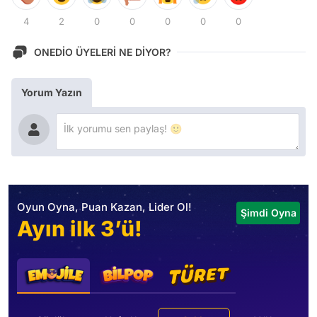
4
2
0
0
0
0
0
ONEDİO ÜYELERİ NE DİYOR?
Yorum Yazın
Oyun Oyna, Puan Kazan, Lider Ol!
Şimdi Oyna
Ayın ilk 3’ü!