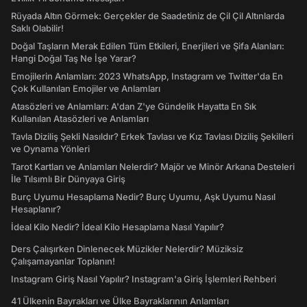
Rüyada Altın Görmek: Gerçekler de Saadetiniz de Çil Çil Altınlarda
Saklı Olabilir!
Doğal Taşların Merak Edilen Tüm Etkileri, Enerjileri ve Şifa Alanları:
Hangi Doğal Taş Ne İşe Yarar?
Emojilerin Anlamları: 2023 WhatsApp, Instagram ve Twitter'da En
Çok Kullanılan Emojiler ve Anlamları
Atasözleri ve Anlamları: A'dan Z'ye Gündelik Hayatta En Sık
Kullanılan Atasözleri ve Anlamları
Tavla Diziliş Şekli Nasıldır? Erkek Tavlası ve Kız Tavlası Diziliş Şekilleri
ve Oynama Yönleri
Tarot Kartları ve Anlamları Nelerdir? Majör ve Minör Arkana Desteleri
İle Tılsımlı Bir Dünyaya Giriş
Burç Uyumu Hesaplama Nedir? Burç Uyumu, Aşk Uyumu Nasıl
Hesaplanır?
İdeal Kilo Nedir? İdeal Kilo Hesaplama Nasıl Yapılır?
Ders Çalışırken Dinlenecek Müzikler Nelerdir? Müziksiz
Çalışamayanlar Toplanın!
Instagram Giriş Nasıl Yapılır? Instagram'a Giriş İşlemleri Rehberi
41 Ülkenin Bayrakları ve Ülke Bayraklarının Anlamları