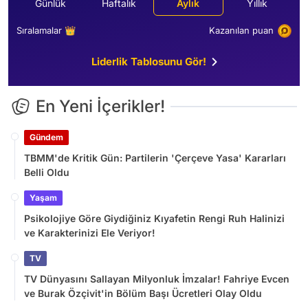
Günlük
Haftalık
Aylık
Yıllık
Sıralamalar 👑
Kazanılan puan
Liderlik Tablosunu Gör!
En Yeni İçerikler!
Gündem
TBMM'de Kritik Gün: Partilerin 'Çerçeve Yasa' Kararları
Belli Oldu
Yaşam
Psikolojiye Göre Giydiğiniz Kıyafetin Rengi Ruh Halinizi
ve Karakterinizi Ele Veriyor!
TV
TV Dünyasını Sallayan Milyonluk İmzalar! Fahriye Evcen
ve Burak Özçivit'in Bölüm Başı Ücretleri Olay Oldu