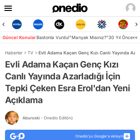
Güncel Konular
Bastonla Vurdu!
"Manyak Mısınız?"
30 Yıl Önce👀
Haberler
TV
Evli Adama Kaçan Genç Kızı Canlı Yayında Azarl
Evli Adama Kaçan Genç Kızı
Canlı Yayında Azarladığı İçin
Tepki Çeken Esra Erol'dan Yeni
Açıklama
Aburoski
- Onedio Editörü
Onedio’yu Google'a ekleyin