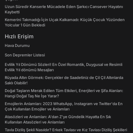
Uzun Süredir Kanserle Mücadele Eden Şarkıcı Cansever Hayatını
Kaybetti
Kemerini Takmadığı İçin Uçak Kalkamadı: Küçük Çocuk Yüzünden
Yolcular 1 Gün Bekledi
Hızlı Erişim
Hava Durumu
Son Depremler Listesi
Evlilik Yıl Dönümü Sözleri! En Özel Romantik, Duygusal ve Resimli
Evlilik Yıl dönümü Mesajları
Rüyada Altın Görmek: Gerçekler de Saadetiniz de Çil Çil Altınlarda
Saklı Olabilir!
Doğal Taşların Merak Edilen Tüm Etkileri, Enerjileri ve Şifa Alanları:
Hangi Doğal Taş Ne İşe Yarar?
Emojilerin Anlamları: 2023 WhatsApp, Instagram ve Twitter'da En
Çok Kullanılan Emojiler ve Anlamları
Atasözleri ve Anlamları: A'dan Z'ye Gündelik Hayatta En Sık
Kullanılan Atasözleri ve Anlamları
Tavla Diziliş Şekli Nasıldır? Erkek Tavlası ve Kız Tavlası Diziliş Şekilleri