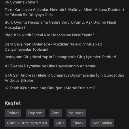
ve Oynama Yönleri
Tarot Kartları ve Anlamları Nelerdir? Majör ve Minör Arkana Desteleri
İle Tılsımlı Bir Dünyaya Giriş
Burç Uyumu Hesaplama Nedir? Burç Uyumu, Aşk Uyumu Nasıl
Hesaplanır?
İdeal Kilo Nedir? İdeal Kilo Hesaplama Nasıl Yapılır?
Ders Çalışırken Dinlenecek Müzikler Nelerdir? Müziksiz
Çalışamayanlar Toplanın!
Instagram Giriş Nasıl Yapılır? Instagram'a Giriş İşlemleri Rehberi
41 Ülkenin Bayrakları ve Ülke Bayraklarının Anlamları
GTA San Andreas Hileleri! Oynamaya Doyamayanlar İçin Güncel San
Andreas Şifreleri
IQ Testi: IQ'unuzun Kaç Olduğunu Merak Ettiniz mi?
Keşfet
Twitter
Deprem
Zam
Youtube
Günlük Burç Yorumları
A101
Tiktok
Son Dakika