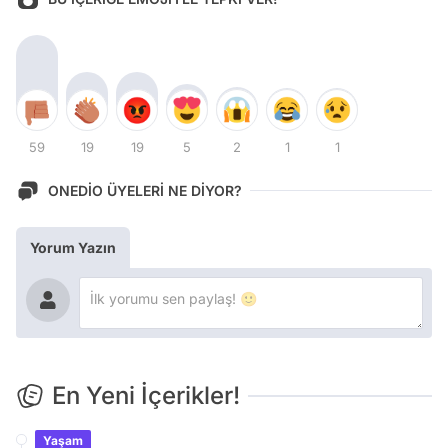
59
19
19
5
2
1
1
ONEDİO ÜYELERİ NE DİYOR?
Yorum Yazın
En Yeni İçerikler!
Yaşam