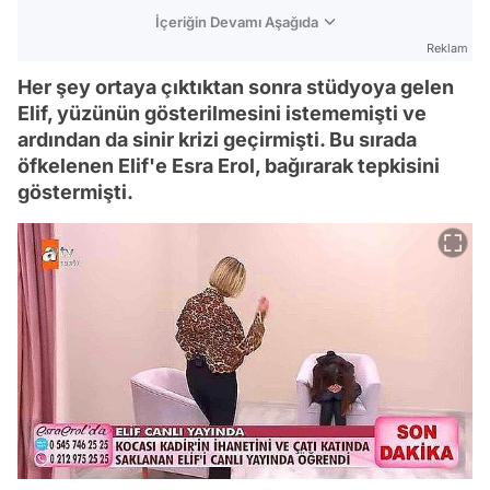
İçeriğin Devamı Aşağıda
Reklam
Her şey ortaya çıktıktan sonra stüdyoya gelen
Elif, yüzünün gösterilmesini istememişti ve
ardından da sinir krizi geçirmişti. Bu sırada
öfkelenen Elif'e Esra Erol, bağırarak tepkisini
göstermişti.