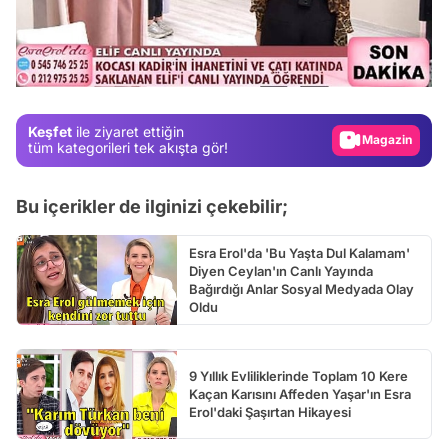
Video
Test
Gündem
Magazin
Keşfet
ile ziyaret ettiğin
Video
tüm kategorileri tek akışta gör!
Test
Bu içerikler de ilginizi çekebilir;
Esra Erol'da 'Bu Yaşta Dul Kalamam'
Diyen Ceylan'ın Canlı Yayında
Bağırdığı Anlar Sosyal Medyada Olay
Oldu
9 Yıllık Evliliklerinde Toplam 10 Kere
Kaçan Karısını Affeden Yaşar'ın Esra
Erol'daki Şaşırtan Hikayesi