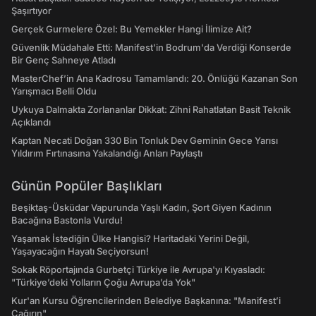
Şaşırtıyor
Gerçek Gurmelere Özel: Bu Yemekler Hangi İlimize Ait?
Güvenlik Müdahale Etti: Manifest'in Bodrum'da Verdiği Konserde
Bir Genç Sahneye Atladı
MasterChef’in Ana Kadrosu Tamamlandı: 20. Önlüğü Kazanan Son
Yarışmacı Belli Oldu
Uykuya Dalmakta Zorlananlar Dikkat: Zihni Rahatlatan Basit Teknik
Açıklandı
Kaptan Necati Doğan 330 Bin Tonluk Dev Geminin Gece Yarısı
Yıldırım Fırtınasına Yakalandığı Anları Paylaştı
Günün Popüler Başlıkları
Beşiktaş-Üsküdar Vapurunda Yaşlı Kadın, Şort Giyen Kadının
Bacağına Bastonla Vurdu!
Yaşamak İstediğin Ülke Hangisi? Haritadaki Yerini Değil,
Yaşayacağın Hayatı Seçiyorsun!
Sokak Röportajında Gurbetçi Türkiye ile Avrupa'yı Kıyasladı:
"Türkiye’deki Yolların Çoğu Avrupa’da Yok"
Kur'an Kursu Öğrencilerinden Belediye Başkanına: "Manifest’i
Çağırın"