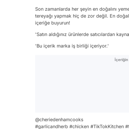
Son zamanlarda her şeyin en doğalını yemek 
tereyağı yapmak hiç de zor değil. En doğal
içeriğe buyurun!
'Satın aldığınız ürünlerde satıcılardan kay
'Bu içerik marka iş birliği içeriyor.'
İçeriği
@cheriedenhamcooks
#garlicandherb
#chicken
#TikTokKitchen
#