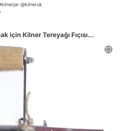
#kilnerjar
@kilneruk
h
 için Kilner Tereyağı Fıçısı...