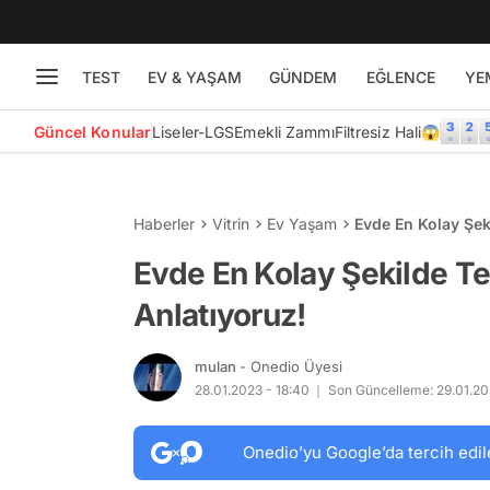
TEST
EV & YAŞAM
GÜNDEM
EĞLENCE
YE
Güncel Konular
Liseler-LGS
Emekli Zammı
Filtresiz Hali😱
Haberler
Vitrin
Ev Yaşam
Evde En Kolay Şeki
Evde En Kolay Şekilde Ter
Anlatıyoruz!
mulan
- Onedio Üyesi
28.01.2023 - 18:40
Son Güncelleme: 29.01.202
Onedio’yu Google’da tercih edil