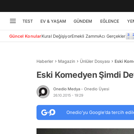
TEST
EV & YAŞAM
GÜNDEM
EĞLENCE
YE
Güncel Konular
Kural Değişiyor
Emekli Zammı
Acı Gerçekler
Haberler
Magazin
Ünlüler Dosyası
Eski Kom
Eski Komedyen Şimdi De
Onedio Medya
- Onedio Üyesi
26.10.2015 - 19:29
Onedio’yu Google’da tercih edil