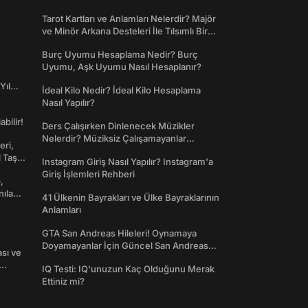
Tarot Kartları ve Anlamları Nelerdir? Majör
ve Minör Arkana Desteleri İle Tılsımlı Bir
Dünyaya Giriş
Burç Uyumu Hesaplama Nedir? Burç
Uyumu, Aşk Uyumu Nasıl Hesaplanır?
Yıl
İdeal Kilo Nedir? İdeal Kilo Hesaplama
Nasıl Yapılır?
abilir!
Ders Çalışırken Dinlenecek Müzikler
Nelerdir? Müziksiz Çalışamayanlar
eri,
Toplanın!
l Taş
Instagram Giriş Nasıl Yapılır? Instagram'a
Giriş İşlemleri Rehberi
,
nılan
41 Ülkenin Bayrakları ve Ülke Bayraklarının
Anlamları
GTA San Andreas Hileleri! Oynamaya
Doyamayanlar İçin Güncel San Andreas
ası ve
Şifreleri
IQ Testi: IQ'unuzun Kaç Olduğunu Merak
Ettiniz mi?