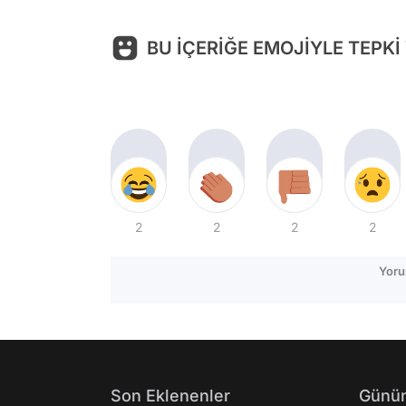
BU İÇERİĞE EMOJİYLE TEPKİ
2
2
2
2
Yoru
Son Eklenenler
Günün