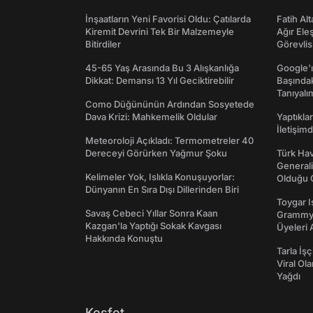
İnşaatların Yeni Favorisi Oldu: Çatılarda
Fatih Al
Kiremit Devrini Tek Bir Malzemeyle
Ağır Ele
Bitirdiler
Görevlis
45-65 Yaş Arasında Bu 3 Alışkanlığa
Google'ı
Dikkat: Demansı 13 Yıl Geciktirebilir
Başında
Tanıyalı
Como Düğününün Ardından Sosyetede
Dava Krizi: Mahkemelik Oldular
Yaptıkla
İletişim
Meteoroloji Açıkladı: Termometreler 40
Dereceyi Görürken Yağmur Şoku
Türk Hav
Generali
Kelimeler Yok, Islıkla Konuşuyorlar:
Olduğu O
Dünyanın En Sıra Dışı Dillerinden Biri
Toygar I
Savaş Cebeci Yıllar Sonra Kaan
Grammy 
Kazgan'la Yaptığı Sokak Kavgası
Üyeleri 
Hakkında Konuştu
Tarla İşç
Viral Ol
Yağdı
Keşfet