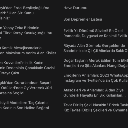
taylı'dan Erdal Beşikçioğlu'na
Hava Durumu
ştiri: "Ulan Siz Kamu
isiniz"
Son Depremler Listesi
n Yapay Zeka Biriminin
Evlilik Yıl Dönümü Sözleri! En Özel
ki Türk: Koray Kavukçuoğlu'nu
Romantik, Duygusal ve Resimli Evlilik 
m!
dönümü Mesajları
Rüyada Altın Görmek: Gerçekler de
rı Komik Mesajlaşmalarla
Saadetiniz de Çil Çil Altınlarda Saklı Ol
den Maksimum Verim Alan Kişiler
Doğal Taşların Merak Edilen Tüm Etkil
a Kuvvetleri'nin İlk Kadın
Enerjileri ve Şifa Alanları: Hangi Doğa
nin Dedesinin Çanakkale Gazisi
Ne İşe Yarar?
rtaya Çıktı
Emojilerin Anlamları: 2023 WhatsApp
Instagram ve Twitter'da En Çok Kulla
şıklı'dan Gururlandıran Başarı!
Emojiler ve Anlamları
Ödülleri'nde Oy Verecek Jüri
Atasözleri ve Anlamları: A'dan Z'ye
Arasına Seçildi
Gündelik Hayatta En Sık Kullanılan
Atasözleri ve Anlamları
isiydi Modellere Taş Çıkarttı:
Tavla Diziliş Şekli Nasıldır? Erkek Tavl
an Kadının Son Haline Beğeni
Kız Tavlası Diziliş Şekilleri ve Oynama
Yönleri