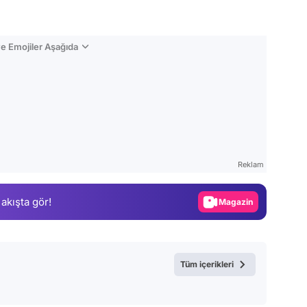
e Emojiler Aşağıda
Video
Test
Reklam
Gündem
 akışta gör!
Magazin
Video
Test
Tüm içerikleri