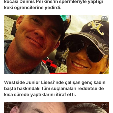
kocası Dennis Perkins’in spermleriyle yaptığı
keki öğrencilerine yedirdi.
Westside Junior Lisesi'nde çalışan genç kadın
başta hakkındaki tüm suçlamaları reddetse de
kısa sürede yaptıklarını itiraf etti.