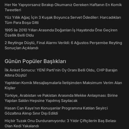
Her Ne Yapıyorsanız Bırakıp Okumanız Gereken Haftanın En Komik
Tweetleri
Yüz Yıllık Ağaç İçin 3 Kuşak Boyunca Servet Ödediler: Harcadıkları
Tüm Para Boşa Gitti
1995 ile 2010 Yılları Arasında Doğanları İş Hayatında Öne Geçiren
Özellik Belli Oldu
2 Reytinge Düştü, Final Alarmı Verildi: 6 Ağustos Perşembe Reyting
Sonuçları Açıklandı
Günün Popüler Başlıkları
İlk Anket Sonucu: YENİ Parti'nin Oy Oranı Belli Oldu, CHP Barajın
Altına Düştü!
Yaptıkları Komik Mesajlaşmalarla İletişimden Maksimum Verim Alan
Kişiler
Türkiye, Arabistan ve Pakistan Arasında Mekke Anlaşması: Birine
Yapılan Saldırı Hepsine Yapılmış Sayılacak
Hasan Can Kaya’nın Konuşanlar Programına Katılan Seyirci
Gözaltına Alınıp Sınır Dışı Edildi
Hiçbir Tuzak Onu Durduramıyordu: 3 Yıldır Çiftçilerin Baş Belası
Olan Kedi Yakalandı