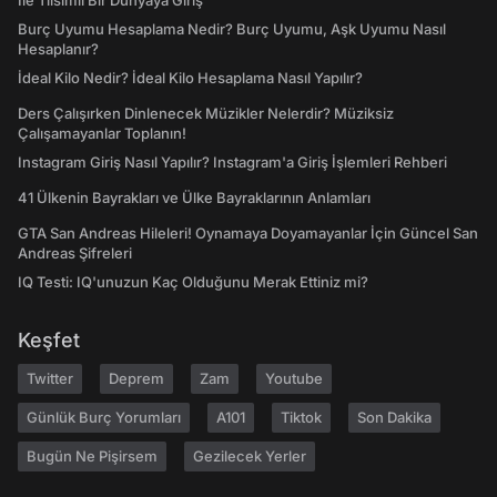
İle Tılsımlı Bir Dünyaya Giriş
Burç Uyumu Hesaplama Nedir? Burç Uyumu, Aşk Uyumu Nasıl
Hesaplanır?
İdeal Kilo Nedir? İdeal Kilo Hesaplama Nasıl Yapılır?
Ders Çalışırken Dinlenecek Müzikler Nelerdir? Müziksiz
Çalışamayanlar Toplanın!
Instagram Giriş Nasıl Yapılır? Instagram'a Giriş İşlemleri Rehberi
41 Ülkenin Bayrakları ve Ülke Bayraklarının Anlamları
GTA San Andreas Hileleri! Oynamaya Doyamayanlar İçin Güncel San
Andreas Şifreleri
IQ Testi: IQ'unuzun Kaç Olduğunu Merak Ettiniz mi?
Keşfet
Twitter
Deprem
Zam
Youtube
Günlük Burç Yorumları
A101
Tiktok
Son Dakika
Bugün Ne Pişirsem
Gezilecek Yerler