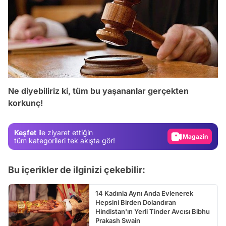
Video
Test
Ne diyebiliriz ki, tüm bu yaşananlar gerçekten
korkunç!
Gündem
Magazin
Keşfet
ile ziyaret ettiğin
Video
tüm kategorileri tek akışta gör!
Test
Bu içerikler de ilginizi çekebilir:
14 Kadınla Aynı Anda Evlenerek
Hepsini Birden Dolandıran
Hindistan'ın Yerli Tinder Avcısı Bibhu
Prakash Swain