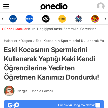
Güncel Konular
Kural Değişiyor
Emekli Zammı
Acı Gerçekler
Haberler
Yaşam
Eski Kocasının Spermlerini Kullanarak Yap
Eski Kocasının Spermlerini
Kullanarak Yaptığı Keki Kendi
Öğrencilerine Yedirten
Öğretmen Kanımızı Dondurdu!
Nergis
- Onedio Editörü
Onedio’yu Google'a ekleyin