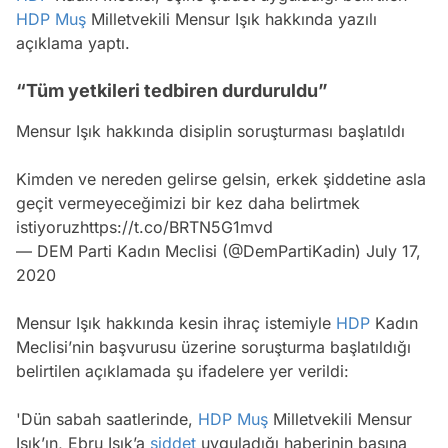
HDP
Muş
Milletvekili Mensur Işık hakkında yazılı
açıklama yaptı.
“Tüm yetkileri tedbiren durduruldu”
Mensur Işık hakkında disiplin soruşturması başlatıldı
Kimden ve nereden gelirse gelsin, erkek şiddetine asla
geçit vermeyeceğimizi bir kez daha belirtmek
istiyoruz
https://t.co/BRTN5G1mvd
— DEM Parti Kadın Meclisi (@DemPartiKadin)
July 17,
2020
Mensur Işık hakkında kesin ihraç istemiyle
HDP
Kadın
Meclisi’nin başvurusu üzerine soruşturma başlatıldığı
belirtilen açıklamada şu ifadelere yer verildi:
'Dün sabah saatlerinde,
HDP
Muş
Milletvekili Mensur
Işık’ın, Ebru Işık’a
şiddet
uyguladığı haberinin basına