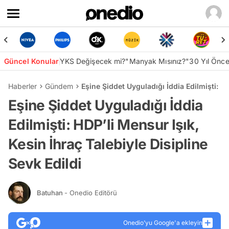
Güncel Konular
YKS Değişecek mi?
"Manyak Mısınız?"
30 Yıl Önc
Haberler
Gündem
Eşine Şiddet Uyguladığı İddia Edilmişti: HD
Eşine Şiddet Uyguladığı İddia
Edilmişti: HDP’li Mensur Işık,
Kesin İhraç Talebiyle Disipline
Sevk Edildi
Batuhan
- Onedio Editörü
Onedio’yu Google'a ekleyin