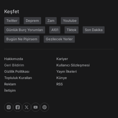
Keşfet
Twitter
Deprem
Zam
Youtube
Günlük Burç Yorumları
A101
Tiktok
Son Dakika
Bugün Ne Pişirsem
Gezilecek Yerler
Hakkımızda
Kariyer
Geri Bildirim
Kullanıcı Sözleşmesi
Gizlilik Politikası
Yayın İlkeleri
Topluluk Kuralları
Künye
Reklam
RSS
İletişim