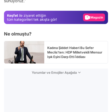
sunuyoruz.'
Gündem
Keşfet
ile ziyaret ettiğin
Magazin
tüm kategorileri tek akışta gör!
Video
Test
Ne olmuştu?
Kadına Şiddet Haberi Bu Sefer
Meclis'ten: HDP Milletvekili Mensur
Işık Eşini Darp Etti İddiası
Yorumlar ve Emojiler Aşağıda