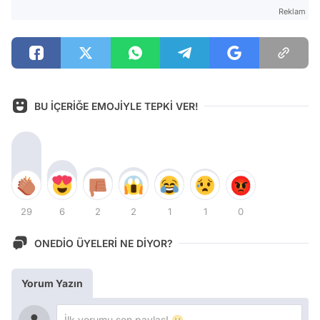
Reklam
BU İÇERİĞE EMOJİYLE TEPKİ VER!
29
6
2
2
1
1
0
ONEDİO ÜYELERİ NE DİYOR?
Yorum Yazın