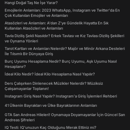
Hangi Doğal Taş Ne İşe Yarar?
Emojilerin Anlamları: 2023 WhatsApp, Instagram ve Twitter'da En
Çok Kullanılan Emojiler ve Anlamları
Atasözleri ve Anlamları: A'dan Z'ye Gündelik Hayatta En Sık
Kullanılan Atasözleri ve Anlamları
Tavla Diziliş Şekli Nasıldır? Erkek Tavlası ve Kız Tavlası Diziliş Şekilleri
ve Oynama Yönleri
Tarot Kartları ve Anlamları Nelerdir? Majör ve Minör Arkana Desteleri
İle Tılsımlı Bir Dünyaya Giriş
Burç Uyumu Hesaplama Nedir? Burç Uyumu, Aşk Uyumu Nasıl
Hesaplanır?
İdeal Kilo Nedir? İdeal Kilo Hesaplama Nasıl Yapılır?
Ders Çalışırken Dinlenecek Müzikler Nelerdir? Müziksiz
Çalışamayanlar Toplanın!
Instagram Giriş Nasıl Yapılır? Instagram'a Giriş İşlemleri Rehberi
41 Ülkenin Bayrakları ve Ülke Bayraklarının Anlamları
GTA San Andreas Hileleri! Oynamaya Doyamayanlar İçin Güncel San
Andreas Şifreleri
IQ Testi: IQ'unuzun Kaç Olduğunu Merak Ettiniz mi?