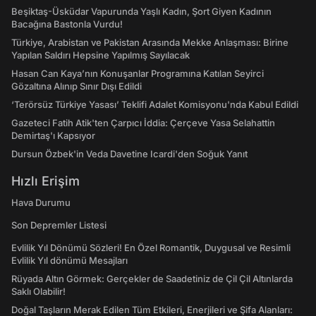
Beşiktaş-Üsküdar Vapurunda Yaşlı Kadın, Şort Giyen Kadının
Bacağına Bastonla Vurdu!
Türkiye, Arabistan ve Pakistan Arasında Mekke Anlaşması: Birine
Yapılan Saldırı Hepsine Yapılmış Sayılacak
Hasan Can Kaya’nın Konuşanlar Programına Katılan Seyirci
Gözaltına Alınıp Sınır Dışı Edildi
‘Terörsüz Türkiye Yasası’ Teklifi Adalet Komisyonu'nda Kabul Edildi
Gazeteci Fatih Atik'ten Çarpıcı İddia: Çerçeve Yasa Selahattin
Demirtaş'ı Kapsıyor
Dursun Özbek'in Veda Davetine Icardi'den Soğuk Yanıt
Hızlı Erişim
Hava Durumu
Son Depremler Listesi
Evlilik Yıl Dönümü Sözleri! En Özel Romantik, Duygusal ve Resimli
Evlilik Yıl dönümü Mesajları
Rüyada Altın Görmek: Gerçekler de Saadetiniz de Çil Çil Altınlarda
Saklı Olabilir!
Doğal Taşların Merak Edilen Tüm Etkileri, Enerjileri ve Şifa Alanları: