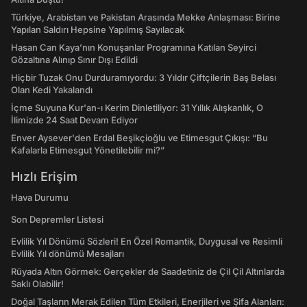
Türkiye, Arabistan ve Pakistan Arasında Mekke Anlaşması: Birine
Yapılan Saldırı Hepsine Yapılmış Sayılacak
Hasan Can Kaya’nın Konuşanlar Programına Katılan Seyirci
Gözaltına Alınıp Sınır Dışı Edildi
Hiçbir Tuzak Onu Durduramıyordu: 3 Yıldır Çiftçilerin Baş Belası
Olan Kedi Yakalandı
İçme Suyuna Kur'an-ı Kerim Dinletiliyor: 31 Yıllık Alışkanlık, O
İlimizde 24 Saat Devam Ediyor
Enver Aysever'den Erdal Beşikçioğlu ve Etimesgut Çıkışı: “Bu
Kafalarla Etimesgut Yönetilebilir mi?”
Hızlı Erişim
Hava Durumu
Son Depremler Listesi
Evlilik Yıl Dönümü Sözleri! En Özel Romantik, Duygusal ve Resimli
Evlilik Yıl dönümü Mesajları
Rüyada Altın Görmek: Gerçekler de Saadetiniz de Çil Çil Altınlarda
Saklı Olabilir!
Doğal Taşların Merak Edilen Tüm Etkileri, Enerjileri ve Şifa Alanları: