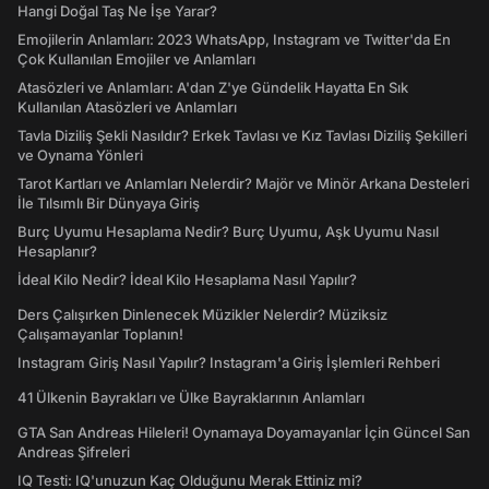
Hangi Doğal Taş Ne İşe Yarar?
Emojilerin Anlamları: 2023 WhatsApp, Instagram ve Twitter'da En
Çok Kullanılan Emojiler ve Anlamları
Atasözleri ve Anlamları: A'dan Z'ye Gündelik Hayatta En Sık
Kullanılan Atasözleri ve Anlamları
Tavla Diziliş Şekli Nasıldır? Erkek Tavlası ve Kız Tavlası Diziliş Şekilleri
ve Oynama Yönleri
Tarot Kartları ve Anlamları Nelerdir? Majör ve Minör Arkana Desteleri
İle Tılsımlı Bir Dünyaya Giriş
Burç Uyumu Hesaplama Nedir? Burç Uyumu, Aşk Uyumu Nasıl
Hesaplanır?
İdeal Kilo Nedir? İdeal Kilo Hesaplama Nasıl Yapılır?
Ders Çalışırken Dinlenecek Müzikler Nelerdir? Müziksiz
Çalışamayanlar Toplanın!
Instagram Giriş Nasıl Yapılır? Instagram'a Giriş İşlemleri Rehberi
41 Ülkenin Bayrakları ve Ülke Bayraklarının Anlamları
GTA San Andreas Hileleri! Oynamaya Doyamayanlar İçin Güncel San
Andreas Şifreleri
IQ Testi: IQ'unuzun Kaç Olduğunu Merak Ettiniz mi?