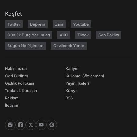
Keşfet
Twitter
Deprem
Zam
Youtube
Günlük Burç Yorumları
A101
Tiktok
Son Dakika
Bugün Ne Pişirsem
Gezilecek Yerler
Hakkımızda
Kariyer
Geri Bildirim
Kullanıcı Sözleşmesi
Gizlilik Politikası
Yayın İlkeleri
Topluluk Kuralları
Künye
Reklam
RSS
İletişim