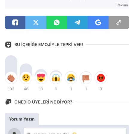
Reklam
BU İÇERİĞE EMOJİYLE TEPKİ VER!
102
48
13
6
1
1
0
ONEDİO ÜYELERİ NE DİYOR?
Yorum Yazın