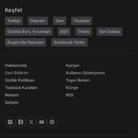
Keşfet
Twitter
Deprem
Zam
Youtube
Günlük Burç Yorumları
A101
Tiktok
Son Dakika
Bugün Ne Pişirsem
Gezilecek Yerler
Hakkımızda
Kariyer
Geri Bildirim
Kullanıcı Sözleşmesi
Gizlilik Politikası
Yayın İlkeleri
Topluluk Kuralları
Künye
Reklam
RSS
İletişim