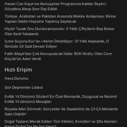
Hasan Can Kaya’nın Konuşanlar Programına Katılan Seyirci
Gözaltına Alınıp Sınır Dışı Edildi
Türkiye, Arabistan ve Pakistan Arasında Mekke Anlaşması: Birine
Yapılan Saldırı Hepsine Yapılmış Sayılacak
Hiçbir Tuzak Onu Durduramıyordu: 3 Yıldır Çiftçilerin Baş Belası
Olan Kedi Yakalandı
İçme Suyuna Kur'an-ı Kerim Dinletiliyor: 31 Yıllık Alışkanlık, O
İlimizde 24 Saat Devam Ediyor
Fatih Altaylı’dan Çok Konuşulacak İddia: ROK İtirafçı Oldu Cem
Küçük’ün Adını Verdi
Hızlı Erişim
Hava Durumu
Son Depremler Listesi
Evlilik Yıl Dönümü Sözleri! En Özel Romantik, Duygusal ve Resimli
Evlilik Yıl dönümü Mesajları
Rüyada Altın Görmek: Gerçekler de Saadetiniz de Çil Çil Altınlarda
Saklı Olabilir!
Doğal Taşların Merak Edilen Tüm Etkileri, Enerjileri ve Şifa Alanları:
Hangi Doğal Taş Ne İşe Yarar?