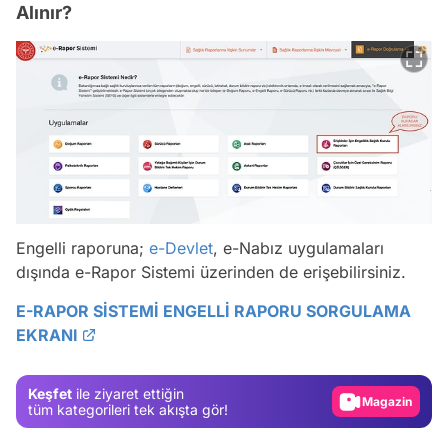
Alınır?
Engelli raporuna;
e-Devlet
, e-Nabız uygulamaları
dışında e-Rapor Sistemi üzerinden de erişebilirsiniz.
Video
E-RAPOR SİSTEMİ ENGELLİ RAPORU SORGULAMA
EKRANI
Test
Gündem
Keşfet
ile ziyaret ettiğin
Magazin
tüm kategorileri tek akışta gör!
Video