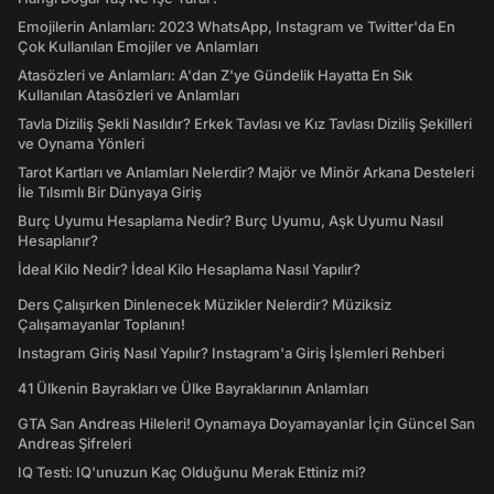
Emojilerin Anlamları: 2023 WhatsApp, Instagram ve Twitter'da En
Çok Kullanılan Emojiler ve Anlamları
Atasözleri ve Anlamları: A'dan Z'ye Gündelik Hayatta En Sık
Kullanılan Atasözleri ve Anlamları
Tavla Diziliş Şekli Nasıldır? Erkek Tavlası ve Kız Tavlası Diziliş Şekilleri
ve Oynama Yönleri
Tarot Kartları ve Anlamları Nelerdir? Majör ve Minör Arkana Desteleri
İle Tılsımlı Bir Dünyaya Giriş
Burç Uyumu Hesaplama Nedir? Burç Uyumu, Aşk Uyumu Nasıl
Hesaplanır?
İdeal Kilo Nedir? İdeal Kilo Hesaplama Nasıl Yapılır?
Ders Çalışırken Dinlenecek Müzikler Nelerdir? Müziksiz
Çalışamayanlar Toplanın!
Instagram Giriş Nasıl Yapılır? Instagram'a Giriş İşlemleri Rehberi
41 Ülkenin Bayrakları ve Ülke Bayraklarının Anlamları
GTA San Andreas Hileleri! Oynamaya Doyamayanlar İçin Güncel San
Andreas Şifreleri
IQ Testi: IQ'unuzun Kaç Olduğunu Merak Ettiniz mi?