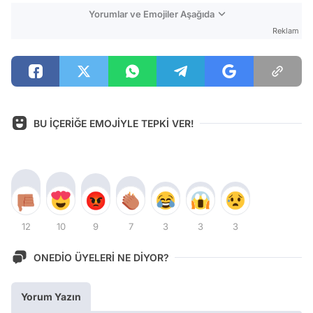
Yorumlar ve Emojiler Aşağıda
Reklam
BU İÇERİĞE EMOJİYLE TEPKİ VER!
12
10
9
7
3
3
3
ONEDİO ÜYELERİ NE DİYOR?
Yorum Yazın