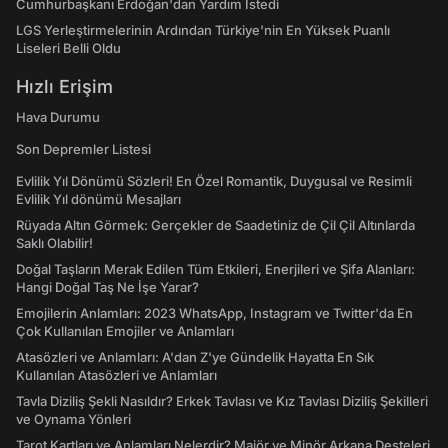
Cumhurbaşkanı Erdoğan'dan Yardım İstedi
LGS Yerleştirmelerinin Ardından Türkiye'nin En Yüksek Puanlı
Liseleri Belli Oldu
Hızlı Erişim
Hava Durumu
Son Depremler Listesi
Evlilik Yıl Dönümü Sözleri! En Özel Romantik, Duygusal ve Resimli
Evlilik Yıl dönümü Mesajları
Rüyada Altın Görmek: Gerçekler de Saadetiniz de Çil Çil Altınlarda
Saklı Olabilir!
Doğal Taşların Merak Edilen Tüm Etkileri, Enerjileri ve Şifa Alanları:
Hangi Doğal Taş Ne İşe Yarar?
Emojilerin Anlamları: 2023 WhatsApp, Instagram ve Twitter'da En
Çok Kullanılan Emojiler ve Anlamları
Atasözleri ve Anlamları: A'dan Z'ye Gündelik Hayatta En Sık
Kullanılan Atasözleri ve Anlamları
Tavla Diziliş Şekli Nasıldır? Erkek Tavlası ve Kız Tavlası Diziliş Şekilleri
ve Oynama Yönleri
Tarot Kartları ve Anlamları Nelerdir? Majör ve Minör Arkana Desteleri