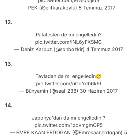
pic.twitter.com/ENeio5jid3
— PEK (@elifkarakoylu)
5 Temmuz 2017
12.
Patatesten de mi engelledin?
pic.twitter.com/lNL6yFXSMC
— Deniz Karpuz (@sonbozkir)
4 Temmuz 2017
13.
Tavladan da mı engelledin☹️️
pic.twitter.com/uCqYdb6k9t
— Bünyamin (@saal_238)
30 Haziran 2017
14.
Japonya'dan da mı engelledin ?
pic.twitter.com/1zqvmgmOP5
— EMRE KAAN ERDOĞAN (@Emrekaanerdogan)
5