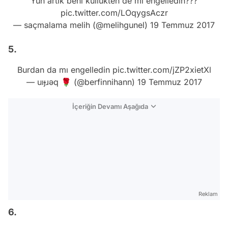
Yuh artık beni küllükten de mi engelledin???
pic.twitter.com/LOqygsAczr
— saçmalama melih (@melihgunel)
19 Temmuz 2017
5.
Burdan da mı engelledin
pic.twitter.com/jZP2xietXl
— uıɟɹǝq 🌹 (@berfinnihann)
19 Temmuz 2017
İçeriğin Devamı Aşağıda
Reklam
6.