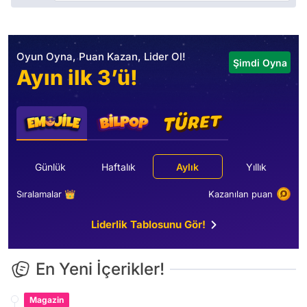
Oyun Oyna, Puan Kazan, Lider Ol!
Şimdi Oyna
Ayın ilk 3’ü!
Günlük
Haftalık
Aylık
Yıllık
Sıralamalar 👑
Kazanılan puan
Liderlik Tablosunu Gör!
En Yeni İçerikler!
Magazin