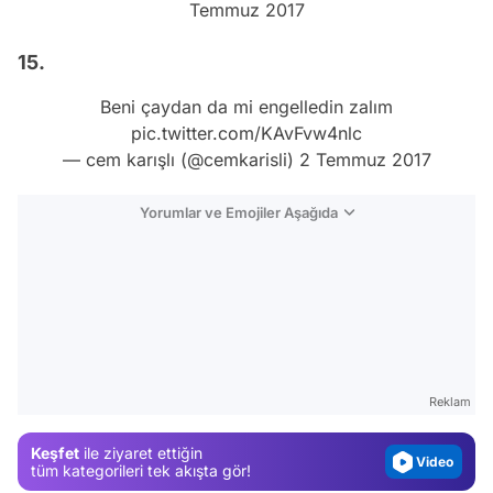
Temmuz 2017
15.
Beni çaydan da mi engelledin zalım
pic.twitter.com/KAvFvw4nlc
— cem karışlı (@cemkarisli)
2 Temmuz 2017
Yorumlar ve Emojiler Aşağıda
Video
Test
Gündem
Reklam
Magazin
Keşfet
ile ziyaret ettiğin
Video
tüm kategorileri tek akışta gör!