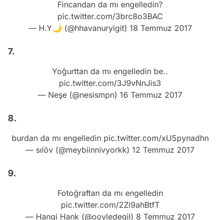
Fincandan da mı engelledin?
pic.twitter.com/3brc8o3BAC
— H.Y🌙 (@hhavanuryigit)
18 Temmuz 2017
7.
Yoğurttan da mı engelledin be..
pic.twitter.com/3J9vNnJis3
— Neşe (@nesismpn)
16 Temmuz 2017
8.
burdan da mı engelledin
pic.twitter.com/xU5pynadhn
— sılöv (@meybiinnivyorkk)
12 Temmuz 2017
9.
Fotoğraftan da mı engelledin
pic.twitter.com/2Zl9ahBtfT
— Hangi Hank (@ooyledegil)
8 Temmuz 2017