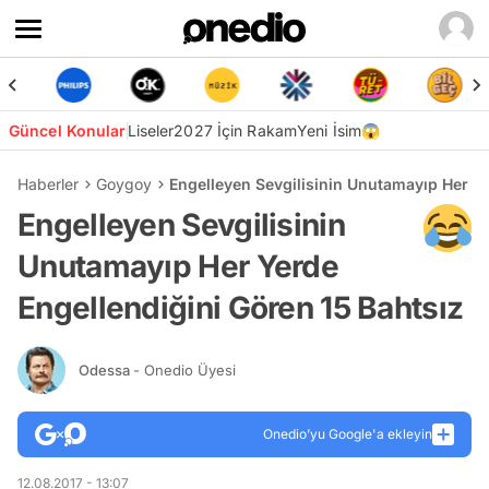
Güncel Konular
Liseler
2027 İçin Rakam
Yeni İsim😱
Haberler
Goygoy
Engelleyen Sevgilisinin Unutamayıp Her Ye
Engelleyen Sevgilisinin
Unutamayıp Her Yerde
Engellendiğini Gören 15 Bahtsız
Odessa
- Onedio Üyesi
Onedio’yu Google'a ekleyin
12.08.2017 - 13:07