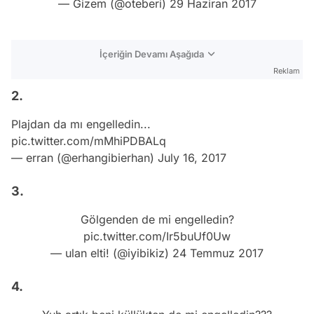
— Gizem (@oteberi)
29 Haziran 2017
İçeriğin Devamı Aşağıda
Reklam
2.
Plajdan da mı engelledin...
pic.twitter.com/mMhiPDBALq
— erran (@erhangibierhan)
July 16, 2017
3.
Gölgenden de mi engelledin?
pic.twitter.com/Ir5buUf0Uw
— ulan elti! (@iyibikiz)
24 Temmuz 2017
4.