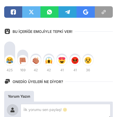
BU İÇERİĞE EMOJİYLE TEPKİ VER!
425
169
42
42
41
41
36
ONEDİO ÜYELERİ NE DİYOR?
Yorum Yazın