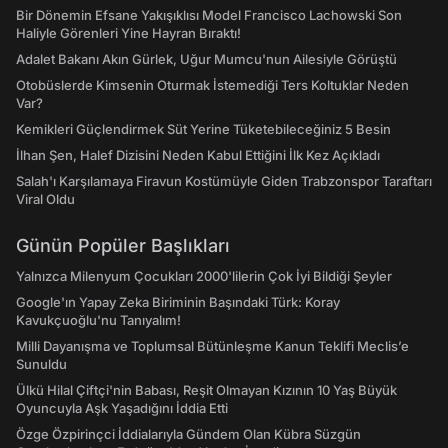
Bir Dönemin Efsane Yakışıklısı Model Francisco Lachowski Son
Haliyle Görenleri Yine Hayran Bıraktı!
Adalet Bakanı Akın Gürlek, Uğur Mumcu'nun Ailesiyle Görüştü
Otobüslerde Kimsenin Oturmak İstemediği Ters Koltuklar Neden
Var?
Kemikleri Güçlendirmek Süt Yerine Tüketebileceğiniz 5 Besin
İlhan Şen, Halef Dizisini Neden Kabul Ettiğini İlk Kez Açıkladı
Salah'ı Karşılamaya Firavun Kostümüyle Giden Trabzonspor Taraftarı
Viral Oldu
Günün Popüler Başlıkları
Yalnızca Milenyum Çocukları 2000'lilerin Çok İyi Bildiği Şeyler
Google'ın Yapay Zeka Biriminin Başındaki Türk: Koray
Kavukçuoğlu'nu Tanıyalım!
Milli Dayanışma ve Toplumsal Bütünleşme Kanun Teklifi Meclis’e
Sunuldu
Ülkü Hilal Çiftçi'nin Babası, Reşit Olmayan Kızının 10 Yaş Büyük
Oyuncuyla Aşk Yaşadığını İddia Etti
Özge Özpirinçci İddialarıyla Gündem Olan Kübra Süzgün