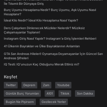
İle Tılsımlı Bir Dünyaya Giriş
Burç Uyumu Hesaplama Nedir? Burç Uyumu, Aşk Uyumu Nasıl
Hesaplanır?
İdeal Kilo Nedir? İdeal Kilo Hesaplama Nasıl Yapılır?
Ders Çalışırken Dinlenecek Müzikler Nelerdir? Müziksiz
Çalışamayanlar Toplanın!
Instagram Giriş Nasıl Yapılır? Instagram'a Giriş İşlemleri Rehberi
41 Ülkenin Bayrakları ve Ülke Bayraklarının Anlamları
GTA San Andreas Hileleri! Oynamaya Doyamayanlar İçin Güncel San
Andreas Şifreleri
IQ Testi: IQ'unuzun Kaç Olduğunu Merak Ettiniz mi?
Keşfet
Twitter
Deprem
Zam
Youtube
Günlük Burç Yorumları
A101
Tiktok
Son Dakika
Bugün Ne Pişirsem
Gezilecek Yerler