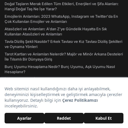
Doğal Taşların Merak Edilen Tüm Etkileri, Enerjileri ve Şifa Alanları:
Hangi Doğal Taş Ne İşe Yarar?
Emojilerin Anlamları: 2023 WhatsApp, Instagram ve Twitter'da En
Çok Kullanılan Emojiler ve Anlamları
Atasözleri ve Anlamları: A'dan Z'ye Gündelik Hayatta En Sık
Kullanılan Atasözleri ve Anlamları
Tavla Diziliş Şekli Nasıldır? Erkek Tavlası ve Kız Tavlası Diziliş Şekilleri
ve Oynama Yönleri
Tarot Kartları ve Anlamları Nelerdir? Majör ve Minör Arkana Desteleri
İle Tılsımlı Bir Dünyaya Giriş
Burç Uyumu Hesaplama Nedir? Burç Uyumu, Aşk Uyumu Nasıl
Hesaplanır?
İdeal Kilo Nedir? İdeal Kilo Hesaplama Nasıl Yapılır?
Ders Çalışırken Dinlenecek Müzikler Nelerdir? Müziksiz
Çalışamayanlar Toplanın!
Instagram Giriş Nasıl Yapılır? Instagram'a Giriş İşlemleri Rehberi
41 Ülkenin Bayrakları ve Ülke Bayraklarının Anlamları
GTA San Andreas Hileleri! Oynamaya Doyamayanlar İçin Güncel San
Andreas Şifreleri