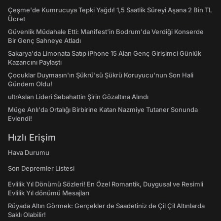
Çeşme'de Kumrucuya Tepki Yağdı! 1,5 Saatlik Süreyi Aşana 2 Bin TL
Ücret
Güvenlik Müdahale Etti: Manifest'in Bodrum'da Verdiği Konserde
Bir Genç Sahneye Atladı
Sakarya'da Limonata Satıp iPhone 15 Alan Genç Girişimci Günlük
Kazancını Paylaştı
Çocuklar Duymasın'ın Şükrü'sü Şükrü Koruyucu'nun Son Hali
Gündem Oldu!
ultrAslan Lideri Sebahattin Şirin Gözaltına Alındı
Müge Anlı'da Ortalığı Birbirine Katan Nazmiye Tutaner Sonunda
Evlendi!
Hızlı Erişim
Hava Durumu
Son Depremler Listesi
Evlilik Yıl Dönümü Sözleri! En Özel Romantik, Duygusal ve Resimli
Evlilik Yıl dönümü Mesajları
Rüyada Altın Görmek: Gerçekler de Saadetiniz de Çil Çil Altınlarda
Saklı Olabilir!