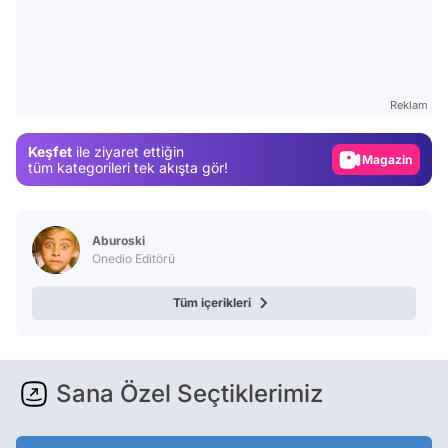
Video
Test
Gündem
Reklam
Magazin
Keşfet
ile ziyaret ettiğin
Video
tüm kategorileri tek akışta gör!
Test
Aburoski
Onedio Editörü
Tüm içerikleri
Sana Özel Seçtiklerimiz