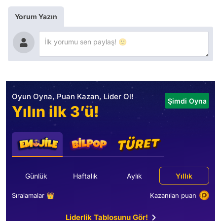
Yorum Yazın
Oyun Oyna, Puan Kazan, Lider Ol!
Şimdi Oyna
Yılın ilk 3’ü!
Günlük
Haftalık
Aylık
Yıllık
Sıralamalar 👑
Kazanılan puan
Liderlik Tablosunu Gör!