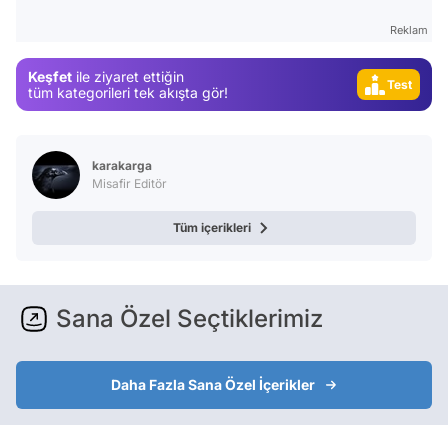
Video
Reklam
Test
Keşfet
ile ziyaret ettiğin
Gündem
tüm kategorileri tek akışta gör!
Magazin
Video
karakarga
Test
Misafir Editör
Tüm içerikleri
Sana Özel Seçtiklerimiz
Daha Fazla Sana Özel İçerikler