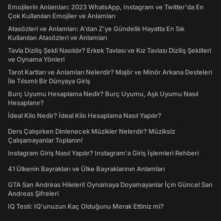
Emojilerin Anlamları: 2023 WhatsApp, Instagram ve Twitter'da En
Çok Kullanılan Emojiler ve Anlamları
Atasözleri ve Anlamları: A'dan Z'ye Gündelik Hayatta En Sık
Kullanılan Atasözleri ve Anlamları
Tavla Diziliş Şekli Nasıldır? Erkek Tavlası ve Kız Tavlası Diziliş Şekilleri
ve Oynama Yönleri
Tarot Kartları ve Anlamları Nelerdir? Majör ve Minör Arkana Desteleri
İle Tılsımlı Bir Dünyaya Giriş
Burç Uyumu Hesaplama Nedir? Burç Uyumu, Aşk Uyumu Nasıl
Hesaplanır?
İdeal Kilo Nedir? İdeal Kilo Hesaplama Nasıl Yapılır?
Ders Çalışırken Dinlenecek Müzikler Nelerdir? Müziksiz
Çalışamayanlar Toplanın!
Instagram Giriş Nasıl Yapılır? Instagram'a Giriş İşlemleri Rehberi
41 Ülkenin Bayrakları ve Ülke Bayraklarının Anlamları
GTA San Andreas Hileleri! Oynamaya Doyamayanlar İçin Güncel San
Andreas Şifreleri
IQ Testi: IQ'unuzun Kaç Olduğunu Merak Ettiniz mi?