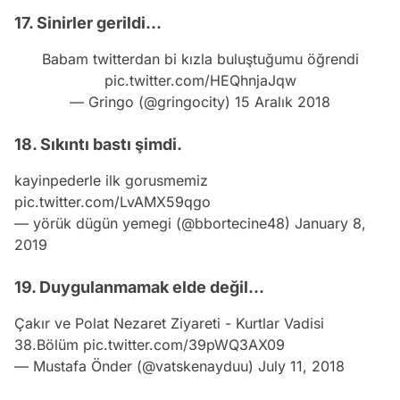
17. Sinirler gerildi...
Babam twitterdan bi kızla buluştuğumu öğrendi
pic.twitter.com/HEQhnjaJqw
— Gringo (@gringocity)
15 Aralık 2018
18. Sıkıntı bastı şimdi.
kayinpederle ilk gorusmemiz
pic.twitter.com/LvAMX59qgo
— yörük dügün yemegi (@bbortecine48)
January 8,
2019
19. Duygulanmamak elde değil...
Çakır ve Polat Nezaret Ziyareti - Kurtlar Vadisi
38.Bölüm
pic.twitter.com/39pWQ3AX09
— Mustafa Önder (@vatskenayduu)
July 11, 2018