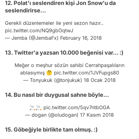
12. Polat'ı seslendiren kişi Jon Snow'u da
seslendirirse...
Gerekli düzenlemeler ile yeni sezon hazır..
pic.twitter.com/NQ9gbOqtwJ
— Jemba (@JembaFx)
February 16, 2018
13. Twitter'a yazsan 10.000 beğenisi var... :)
Meğer o meşhur sözün sahibi Cerrahpaşalıların
ablasıymış 🤔
pic.twitter.com/1JVFupgs80
— Tonyukuk (@tonjukuk)
18 Ocak 2018
14. Bu nasıl bir duygusal sahne böyle...
🚬🚬
pic.twitter.com/5qv7ntbOGA
— dogan (@oludogan)
17 Kasım 2018
15. Göbeğiyle birlikte tam olmuş. :)