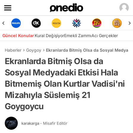
Güncel Konular
Kural Değişiyor
Emekli Zammı
Acı Gerçekler
Haberler
Goygoy
Ekranlarda Bitmiş Olsa da Sosyal Medyadak
Ekranlarda Bitmiş Olsa da
Sosyal Medyadaki Etkisi Hala
Bitmemiş Olan Kurtlar Vadisi'ni
Mizahıyla Süslemiş 21
Goygoycu
karakarga
- Misafir Editör