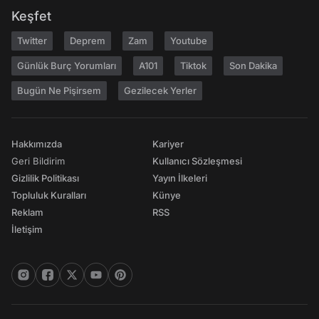
Keşfet
Twitter
Deprem
Zam
Youtube
Günlük Burç Yorumları
A101
Tiktok
Son Dakika
Bugün Ne Pişirsem
Gezilecek Yerler
Hakkımızda
Kariyer
Geri Bildirim
Kullanıcı Sözleşmesi
Gizlilik Politikası
Yayın İlkeleri
Topluluk Kuralları
Künye
Reklam
RSS
İletişim