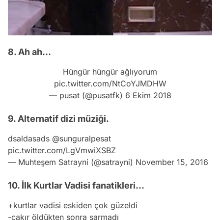
8. Ah ah...
Hüngür hüngür ağlıyorum
pic.twitter.com/NtCoYJMDHW
— pusat (@pusatfk)
6 Ekim 2018
9. Alternatif dizi müziği.
dsaldasads
@sunguralpesat
pic.twitter.com/LgVmwiXSBZ
— Muhteşem Satrayni (@satrayni)
November 15, 2016
10. İlk Kurtlar Vadisi fanatikleri...
+kurtlar vadisi eskiden çok güzeldi
-çakır öldükten sonra sarmadı