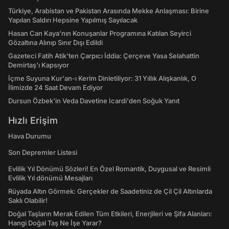
Türkiye, Arabistan ve Pakistan Arasında Mekke Anlaşması: Birine
Yapılan Saldırı Hepsine Yapılmış Sayılacak
Hasan Can Kaya’nın Konuşanlar Programına Katılan Seyirci
Gözaltına Alınıp Sınır Dışı Edildi
Gazeteci Fatih Atik'ten Çarpıcı İddia: Çerçeve Yasa Selahattin
Demirtaş'ı Kapsıyor
İçme Suyuna Kur'an-ı Kerim Dinletiliyor: 31 Yıllık Alışkanlık, O
İlimizde 24 Saat Devam Ediyor
Dursun Özbek'in Veda Davetine Icardi'den Soğuk Yanıt
Hızlı Erişim
Hava Durumu
Son Depremler Listesi
Evlilik Yıl Dönümü Sözleri! En Özel Romantik, Duygusal ve Resimli
Evlilik Yıl dönümü Mesajları
Rüyada Altın Görmek: Gerçekler de Saadetiniz de Çil Çil Altınlarda
Saklı Olabilir!
Doğal Taşların Merak Edilen Tüm Etkileri, Enerjileri ve Şifa Alanları:
Hangi Doğal Taş Ne İşe Yarar?