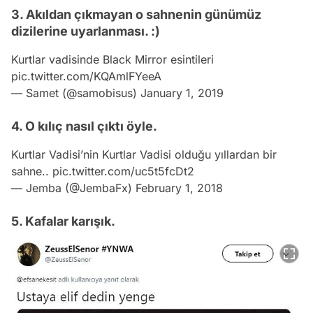
3. Akıldan çıkmayan o sahnenin günümüz
dizilerine uyarlanması. :)
Kurtlar vadisinde Black Mirror esintileri
pic.twitter.com/KQAmlFYeeA
— Samet (@samobisus)
January 1, 2019
4. O kılıç nasıl çıktı öyle.
Kurtlar Vadisi’nin Kurtlar Vadisi olduğu yıllardan bir
sahne..
pic.twitter.com/uc5t5fcDt2
— Jemba (@JembaFx)
February 1, 2018
5. Kafalar karışık.