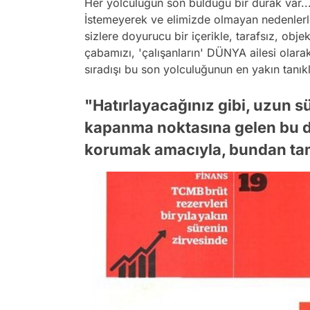
Her yolculuğun son bulduğu bir durak var..
İstemeyerek ve elimizde olmayan nedenlerl
sizlere doyurucu bir içerikle, tarafsız, objek
çabamızı, 'çalışanların' DÜNYA ailesi olara
sıradışı bu son yolculuğunun en yakın tanıkla
"Hatırlayacağınız gibi, uzun sür
kapanma noktasına gelen bu de
korumak amacıyla, bundan tam 