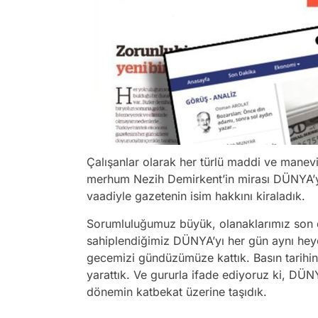
Çalışanlar olarak her türlü maddi ve manev
merhum Nezih Demirkent’in mirası DÜNYA’yı
vaadiyle gazetenin isim hakkını kiraladık.
Sorumluluğumuz büyük, olanaklarımız son de
sahiplendiğimiz DÜNYA’yı her gün aynı heyeca
gecemizi gündüzümüze kattık. Basın tarihi
yarattık. Ve gururla ifade ediyoruz ki, DÜNY
dönemin katbekat üzerine taşıdık.