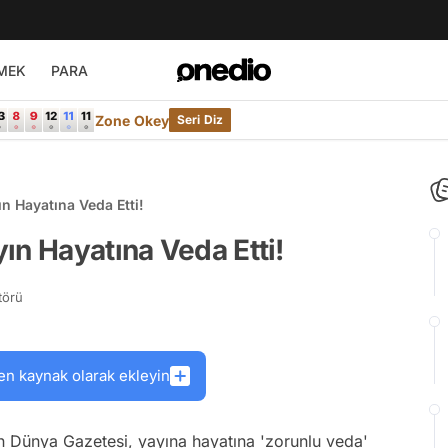
MEK
PARA
Zone Okey
Seri Diz
n Hayatına Veda Etti!
ın Hayatına Veda Etti!
törü
en kaynak olarak ekleyin
 Dünya Gazetesi, yayına hayatına 'zorunlu veda'