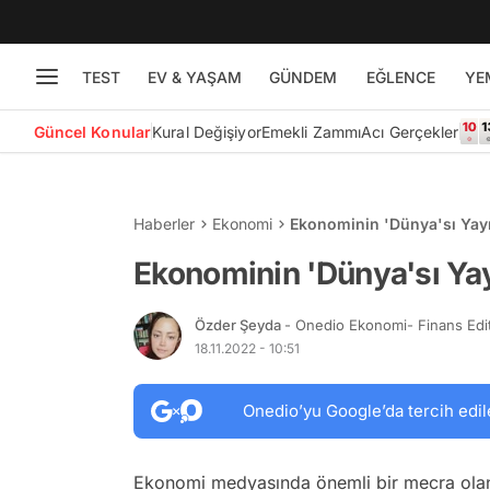
TEST
EV & YAŞAM
GÜNDEM
EĞLENCE
YE
Güncel Konular
Kural Değişiyor
Emekli Zammı
Acı Gerçekler
Haberler
Ekonomi
Ekonominin 'Dünya'sı Yayı
Ekonominin 'Dünya'sı Yay
Özder Şeyda
- Onedio Ekonomi- Finans Edi
18.11.2022 - 10:51
Onedio’yu Google’da tercih edil
Ekonomi medyasında önemli bir mecra olan