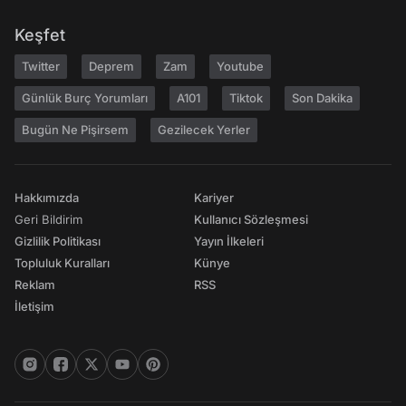
Keşfet
Twitter
Deprem
Zam
Youtube
Günlük Burç Yorumları
A101
Tiktok
Son Dakika
Bugün Ne Pişirsem
Gezilecek Yerler
Hakkımızda
Kariyer
Geri Bildirim
Kullanıcı Sözleşmesi
Gizlilik Politikası
Yayın İlkeleri
Topluluk Kuralları
Künye
Reklam
RSS
İletişim