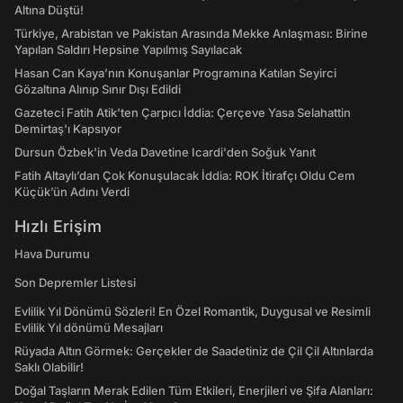
Altına Düştü!
Türkiye, Arabistan ve Pakistan Arasında Mekke Anlaşması: Birine
Yapılan Saldırı Hepsine Yapılmış Sayılacak
Hasan Can Kaya’nın Konuşanlar Programına Katılan Seyirci
Gözaltına Alınıp Sınır Dışı Edildi
Gazeteci Fatih Atik'ten Çarpıcı İddia: Çerçeve Yasa Selahattin
Demirtaş'ı Kapsıyor
Dursun Özbek'in Veda Davetine Icardi'den Soğuk Yanıt
Fatih Altaylı’dan Çok Konuşulacak İddia: ROK İtirafçı Oldu Cem
Küçük’ün Adını Verdi
Hızlı Erişim
Hava Durumu
Son Depremler Listesi
Evlilik Yıl Dönümü Sözleri! En Özel Romantik, Duygusal ve Resimli
Evlilik Yıl dönümü Mesajları
Rüyada Altın Görmek: Gerçekler de Saadetiniz de Çil Çil Altınlarda
Saklı Olabilir!
Doğal Taşların Merak Edilen Tüm Etkileri, Enerjileri ve Şifa Alanları: