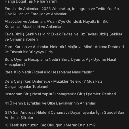
Hangi Doğal Taş Ne İşe Yarar?
Emojilerin Anlamları: 2023 WhatsApp, Instagram ve Twitter'da En
Çok Kullanılan Emojiler ve Anlamları
Atasözleri ve Anlamları: A'dan Z'ye Gündelik Hayatta En Sık
Kullanılan Atasözleri ve Anlamları
Tavla Diziliş Şekli Nasıldır? Erkek Tavlası ve Kız Tavlası Diziliş Şekilleri
ve Oynama Yönleri
Tarot Kartları ve Anlamları Nelerdir? Majör ve Minör Arkana Desteleri
İle Tılsımlı Bir Dünyaya Giriş
Burç Uyumu Hesaplama Nedir? Burç Uyumu, Aşk Uyumu Nasıl
Hesaplanır?
İdeal Kilo Nedir? İdeal Kilo Hesaplama Nasıl Yapılır?
Ders Çalışırken Dinlenecek Müzikler Nelerdir? Müziksiz
Çalışamayanlar Toplanın!
Instagram Giriş Nasıl Yapılır? Instagram'a Giriş İşlemleri Rehberi
41 Ülkenin Bayrakları ve Ülke Bayraklarının Anlamları
GTA San Andreas Hileleri! Oynamaya Doyamayanlar İçin Güncel San
Andreas Şifreleri
IQ Testi: IQ'unuzun Kaç Olduğunu Merak Ettiniz mi?