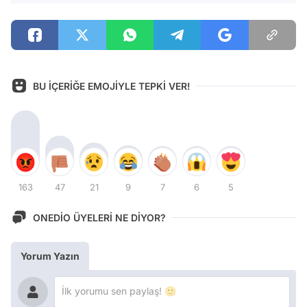
BU İÇERİĞE EMOJİYLE TEPKİ VER!
163
47
21
9
7
6
5
ONEDİO ÜYELERİ NE DİYOR?
Yorum Yazın