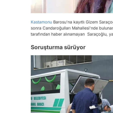
Kastamonu
Barosu'na kayıtlı Gizem Saraçoğ
sonra Candaroğulları Mahallesi'nde bulunan e
tarafından haber alınamayan Saraçoğlu, yak
Soruşturma sürüyor