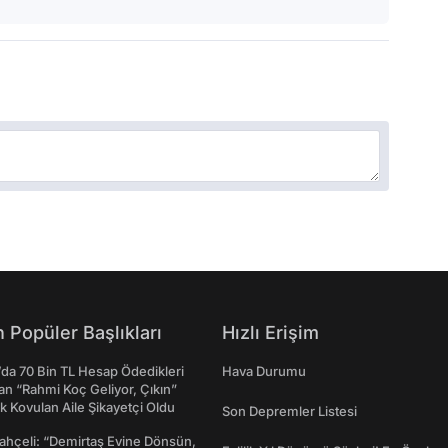
 Popüler Başlıkları
Hızlı Erişim
da 70 Bin TL Hesap Ödedikleri
Hava Durumu
n “Rahmi Koç Geliyor, Çıkın”
k Kovulan Aile Şikayetçi Oldu
Son Depremler Listesi
ahçeli: “Demirtaş Evine Dönsün,