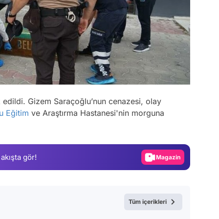
k edildi. Gizem Saraçoğlu’nun cenazesi, olay
Video
u
Eğitim
ve Araştırma Hastanesi'nin morguna
Test
Gündem
 akışta gör!
Magazin
Video
Test
Tüm içerikleri