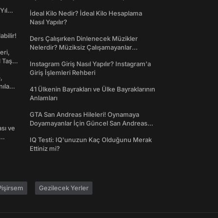
Yıl
İdeal Kilo Nedir? İdeal Kilo Hesaplama
Nasıl Yapılır?
abilir!
Ders Çalışırken Dinlenecek Müzikler
Nelerdir? Müziksiz Çalışamayanlar
eri,
Toplanın!
l Taş
Instagram Giriş Nasıl Yapılır? Instagram'a
Giriş İşlemleri Rehberi
,
nılan
41 Ülkenin Bayrakları ve Ülke Bayraklarının
Anlamları
GTA San Andreas Hileleri! Oynamaya
Doyamayanlar İçin Güncel San Andreas
ası ve
Şifreleri
IQ Testi: IQ'unuzun Kaç Olduğunu Merak
Ettiniz mi?
işirsem
Gezilecek Yerler