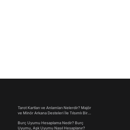
Tarot Kartları ve Anlamları Nelerdir? Majör
ve Minör Arkana Desteleri İle Tılsımlı Bir
Dünyaya Giriş
Burç Uyumu Hesaplama Nedir? Burç
Uyumu, Aşk Uyumu Nasıl Hesaplanır?