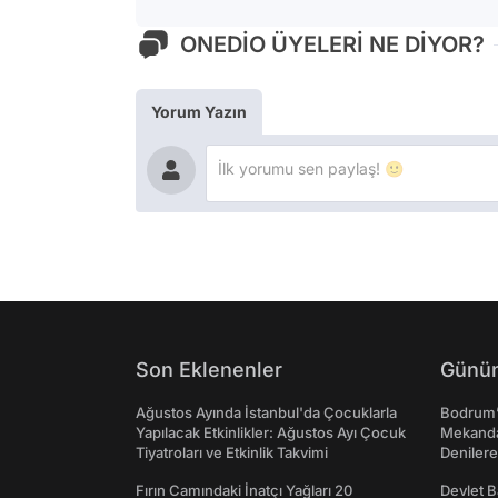
ONEDİO ÜYELERİ NE DİYOR?
Yorum Yazın
Son Eklenenler
Günün
Ağustos Ayında İstanbul'da Çocuklarla
Bodrum’
Yapılacak Etkinlikler: Ağustos Ayı Çocuk
Mekanda
Tiyatroları ve Etkinlik Takvimi
Denilere
Fırın Camındaki İnatçı Yağları 20
Devlet B