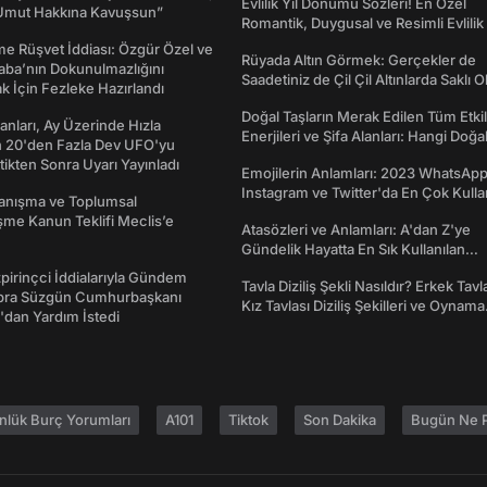
Evlilik Yıl Dönümü Sözleri! En Özel
Umut Hakkına Kavuşsun”
Romantik, Duygusal ve Resimli Evlilik 
dönümü Mesajları
me Rüşvet İddiası: Özgür Özel ve
Rüyada Altın Görmek: Gerçekler de
aba’nın Dokunulmazlığını
Saadetiniz de Çil Çil Altınlarda Saklı Ol
k İçin Fezleke Hazırlandı
Doğal Taşların Merak Edilen Tüm Etkil
sanları, Ay Üzerinde Hızla
Enerjileri ve Şifa Alanları: Hangi Doğa
n 20'den Fazla Dev UFO'yu
Ne İşe Yarar?
ttikten Sonra Uyarı Yayınladı
Emojilerin Anlamları: 2023 WhatsApp
Instagram ve Twitter'da En Çok Kulla
yanışma ve Toplumsal
Emojiler ve Anlamları
me Kanun Teklifi Meclis’e
Atasözleri ve Anlamları: A'dan Z'ye
Gündelik Hayatta En Sık Kullanılan
Atasözleri ve Anlamları
irinçci İddialarıyla Gündem
Tavla Diziliş Şekli Nasıldır? Erkek Tavl
bra Süzgün Cumhurbaşkanı
Kız Tavlası Diziliş Şekilleri ve Oynama
dan Yardım İstedi
Yönleri
nlük Burç Yorumları
A101
Tiktok
Son Dakika
Bugün Ne P