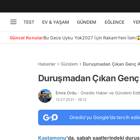
TEST
EV & YAŞAM
GÜNDEM
EĞLENCE
YE
Güncel Konular
Bu Gece Uyku Yok
2027 İçin Rakam
Yeni İsim
Haberler
Gündem
Duruşmadan Çıkan Genç Av
Duruşmadan Çıkan Genç 
Emre Ordu
- Onedio Haber ve Gündem Edi
13.07.2021 - 18:13
Onedio’yu Google’da tercih edil
Kastamonu
'da, sabah saatlerindeki duru