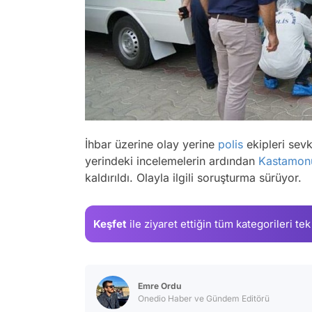
İhbar üzerine olay yerine
polis
ekipleri sev
yerindeki incelemelerin ardından
Kastamon
kaldırıldı. Olayla ilgili soruşturma sürüyor.
Keşfet
ile ziyaret ettiğin
tüm kategorileri tek
Emre Ordu
Onedio Haber ve Gündem Editörü