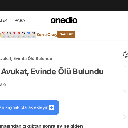
MEK
PARA

Zone Okey
Seri Diz
ukat, Evinde Ölü Bulundu
Avukat, Evinde Ölü Bulundu
törü
en kaynak olarak ekleyin
şmasından çıktıktan sonra evine giden