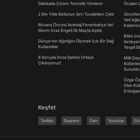
Dakikada Çözen Temizlik Yöntemi
Öcalan 
2 Bin Yıllık Betonun Sırrı Tuvaletten Çıktı
Zincirle
Veli Ağb
Rövanş Öncesi Avantaj Fenerbahçe'de!
Kaldırma
Sturm Graz Engeli İlk Maçta Aşıldı
Bilim İn
Dünya’nın Ağırlığını Ölçmek İçin Bir Dağ
İlerleye
Kullandılar
Tespit E
8 Soruyla İmza Şarkını Ortaya
Milli Da
Çıkarıyoruz!
Bütünleş
Sunuldu
Özge Özp
Olan Kü
Erdoğan'
Keşfet
Twitter
Deprem
Zam
Youtube
Gü