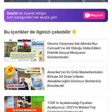
Gündem
Keşfet
ile ziyaret ettiğin
Magazin
tüm kategorileri tek akışta gör!
Video
Bu içerikler de ilginizi çekebilir 👇
Test
Okuma Yarışması Adı Altında Nur
Cemaati'ne Ait Olduğu İddia Edilen
Etkinlik Sosyal Medyanın
Gündeminde!
Amerika'nın En Ünlü Marketlerinden
Birinde 50 Dolar'a Neler
Alınabileceğini Görünce Sinirleriniz
Bozulacak!
TÜİK'in Açıklamadığı Fiyatları
Açıklıyoruz: 2021'in Market Fişi
Gözlerinizi Dolduracak!