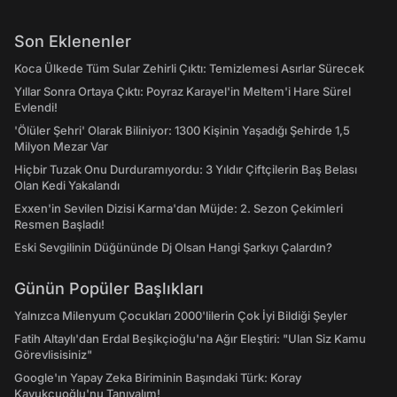
Son Eklenenler
Koca Ülkede Tüm Sular Zehirli Çıktı: Temizlemesi Asırlar Sürecek
Yıllar Sonra Ortaya Çıktı: Poyraz Karayel'in Meltem'i Hare Sürel
Evlendi!
'Ölüler Şehri' Olarak Biliniyor: 1300 Kişinin Yaşadığı Şehirde 1,5
Milyon Mezar Var
Hiçbir Tuzak Onu Durduramıyordu: 3 Yıldır Çiftçilerin Baş Belası
Olan Kedi Yakalandı
Exxen'in Sevilen Dizisi Karma'dan Müjde: 2. Sezon Çekimleri
Resmen Başladı!
Eski Sevgilinin Düğününde Dj Olsan Hangi Şarkıyı Çalardın?
Günün Popüler Başlıkları
Yalnızca Milenyum Çocukları 2000'lilerin Çok İyi Bildiği Şeyler
Fatih Altaylı'dan Erdal Beşikçioğlu'na Ağır Eleştiri: "Ulan Siz Kamu
Görevlisisiniz"
Google'ın Yapay Zeka Biriminin Başındaki Türk: Koray
Kavukçuoğlu'nu Tanıyalım!