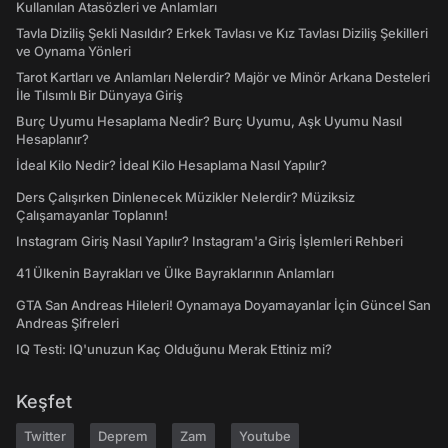
Kullanılan Atasözleri ve Anlamları
Tavla Diziliş Şekli Nasıldır? Erkek Tavlası ve Kız Tavlası Diziliş Şekilleri
ve Oynama Yönleri
Tarot Kartları ve Anlamları Nelerdir? Majör ve Minör Arkana Desteleri
İle Tılsımlı Bir Dünyaya Giriş
Burç Uyumu Hesaplama Nedir? Burç Uyumu, Aşk Uyumu Nasıl
Hesaplanır?
İdeal Kilo Nedir? İdeal Kilo Hesaplama Nasıl Yapılır?
Ders Çalışırken Dinlenecek Müzikler Nelerdir? Müziksiz
Çalışamayanlar Toplanın!
Instagram Giriş Nasıl Yapılır? Instagram'a Giriş İşlemleri Rehberi
41 Ülkenin Bayrakları ve Ülke Bayraklarının Anlamları
GTA San Andreas Hileleri! Oynamaya Doyamayanlar İçin Güncel San
Andreas Şifreleri
IQ Testi: IQ'unuzun Kaç Olduğunu Merak Ettiniz mi?
Keşfet
Twitter
Deprem
Zam
Youtube