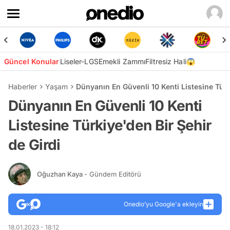
Güncel Konular
Liseler-LGS
Emekli Zammı
Filtresiz Hali😱
Haberler
Yaşam
Dünyanın En Güvenli 10 Kenti Listesine Türk
Dünyanın En Güvenli 10 Kenti
Listesine Türkiye'den Bir Şehir
de Girdi
Oğuzhan Kaya
- Gündem Editörü
Onedio’yu Google'a ekleyin
18.01.2023 - 18:12