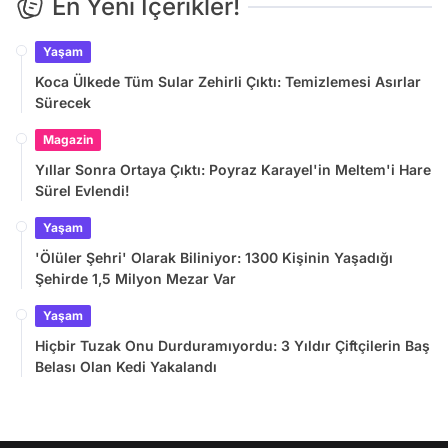
En Yeni İçerikler!
Yaşam
Koca Ülkede Tüm Sular Zehirli Çıktı: Temizlemesi Asırlar
Sürecek
Magazin
Yıllar Sonra Ortaya Çıktı: Poyraz Karayel'in Meltem'i Hare
Sürel Evlendi!
Yaşam
'Ölüler Şehri' Olarak Biliniyor: 1300 Kişinin Yaşadığı
Şehirde 1,5 Milyon Mezar Var
Yaşam
Hiçbir Tuzak Onu Durduramıyordu: 3 Yıldır Çiftçilerin Baş
Belası Olan Kedi Yakalandı