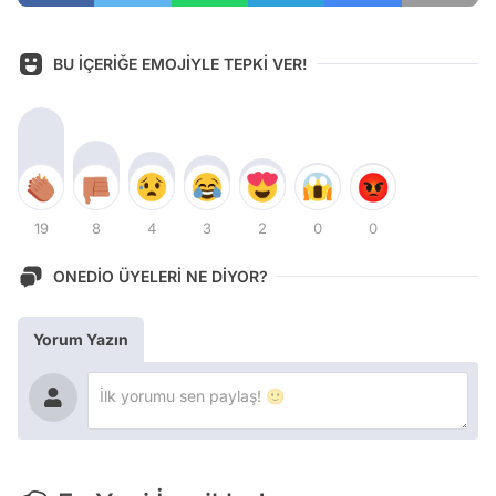
BU İÇERİĞE EMOJİYLE TEPKİ VER!
19
8
4
3
2
0
0
ONEDİO ÜYELERİ NE DİYOR?
Yorum Yazın